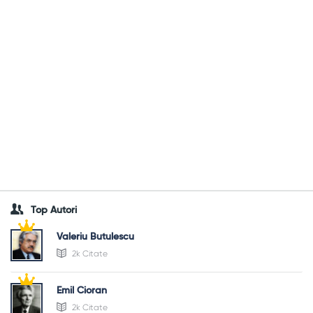
Top Autori
Valeriu Butulescu
2k Citate
Emil Cioran
2k Citate