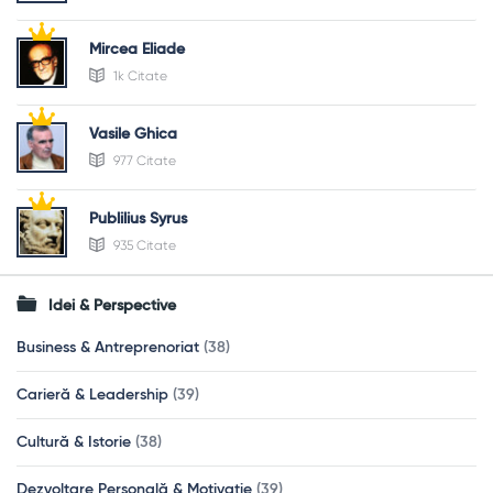
Mircea Eliade
1k Citate
Vasile Ghica
977 Citate
Publilius Syrus
935 Citate
Idei & Perspective
Business & Antreprenoriat
(38)
Carieră & Leadership
(39)
Cultură & Istorie
(38)
Dezvoltare Personală & Motivație
(39)