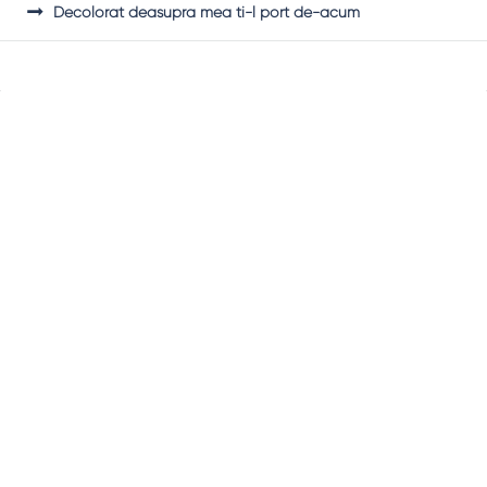
Decolorat deasupra mea ti-l port de-acum
Sidebar
Adv
250x250