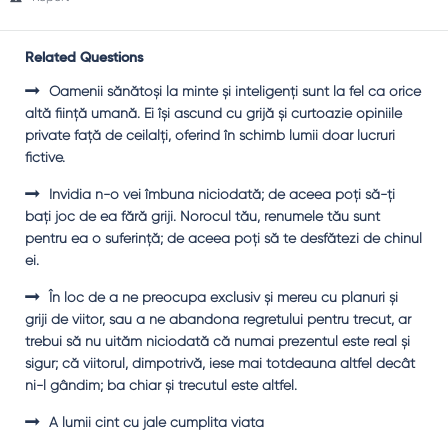
Related Questions
Oamenii sănătoşi la minte şi inteligenţi sunt la fel ca orice
altă fiinţă umană. Ei îşi ascund cu grijă şi curtoazie opiniile
private faţă de ceilalţi, oferind în schimb lumii doar lucruri
fictive.
Invidia n-o vei îmbuna niciodată; de aceea poţi să-ţi
baţi joc de ea fără griji. Norocul tău, renumele tău sunt
pentru ea o suferinţă; de aceea poţi să te desfătezi de chinul
ei.
În loc de a ne preocupa exclusiv şi mereu cu planuri şi
griji de viitor, sau a ne abandona regretului pentru trecut, ar
trebui să nu uităm niciodată că numai prezentul este real şi
sigur; că viitorul, dimpotrivă, iese mai totdeauna altfel decât
ni-l gândim; ba chiar şi trecutul este altfel.
A lumii cint cu jale cumplita viata