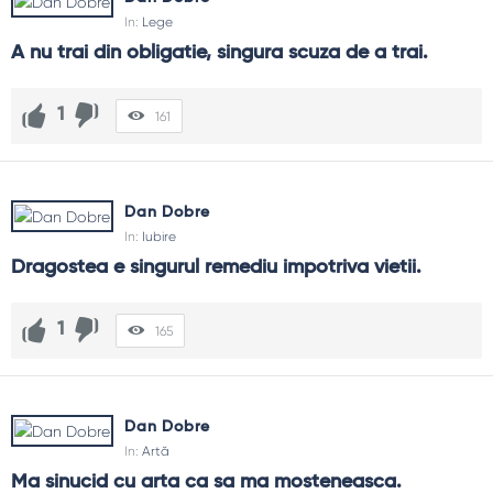
In:
Lege
A nu trai din obligatie, singura scuza de a trai.
1
161
Dan Dobre
In:
Iubire
Dragostea e singurul remediu impotriva vietii.
1
165
Dan Dobre
In:
Artă
Ma sinucid cu arta ca sa ma mosteneasca.