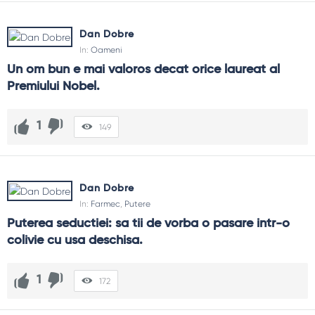
Dan Dobre
In:
Oameni
Un om bun e mai valoros decat orice laureat al 
Premiului Nobel.
1
149
Dan Dobre
In:
Farmec
,
Putere
Puterea seductiei: sa tii de vorba o pasare intr-o 
colivie cu usa deschisa.
1
172