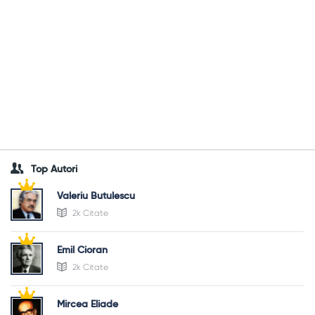
Top Autori
Valeriu Butulescu
2k Citate
Emil Cioran
2k Citate
Mircea Eliade