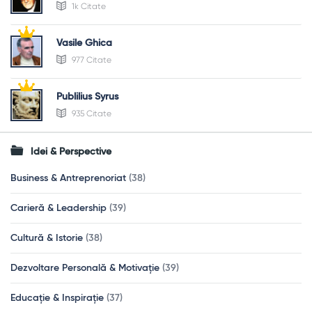
1k Citate
Vasile Ghica
977 Citate
Publilius Syrus
935 Citate
Idei & Perspective
Business & Antreprenoriat
(38)
Carieră & Leadership
(39)
Cultură & Istorie
(38)
Dezvoltare Personală & Motivație
(39)
Educație & Inspirație
(37)