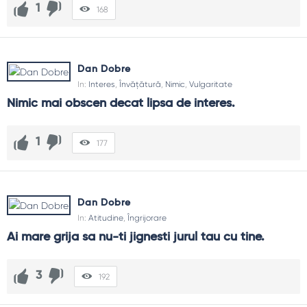
1
168
Dan Dobre
In:
Interes
,
Învățătură
,
Nimic
,
Vulgaritate
Nimic mai obscen decat lipsa de interes.
1
177
Dan Dobre
In:
Atitudine
,
Îngrijorare
Ai mare grija sa nu-ti jignesti jurul tau cu tine.
3
192