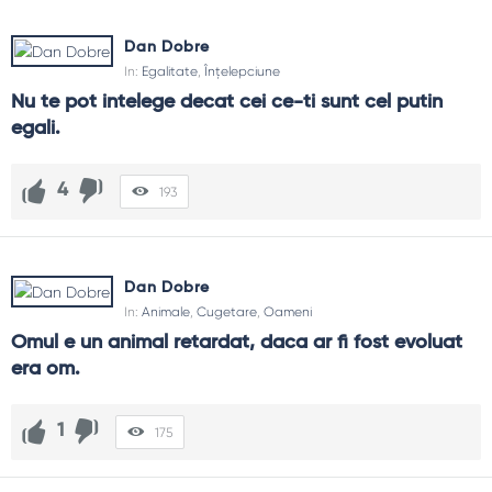
Dan Dobre
In:
Egalitate
,
Înțelepciune
Nu te pot intelege decat cei ce-ti sunt cel putin 
egali.
4
193
Dan Dobre
In:
Animale
,
Cugetare
,
Oameni
Omul e un animal retardat, daca ar fi fost evoluat 
era om.
1
175