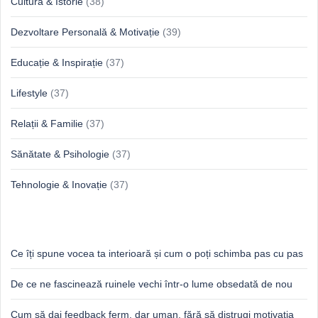
Cultură & Istorie
(38)
Dezvoltare Personală & Motivație
(39)
Educație & Inspirație
(37)
Lifestyle
(37)
Relații & Familie
(37)
Sănătate & Psihologie
(37)
Tehnologie & Inovație
(37)
Idei proaspete, perspective luminoase
Ce îți spune vocea ta interioară și cum o poți schimba pas cu pas
De ce ne fascinează ruinele vechi într-o lume obsedată de nou
Cum să dai feedback ferm, dar uman, fără să distrugi motivația