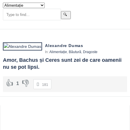
Alexandre Dumas
In:
Alimentație
,
Băutură
,
Dragoste
Amor, Bachus și Ceres sunt zei de care oamenii 
nu se pot lipsi.
1
181
Sidebar
Adv
250x250