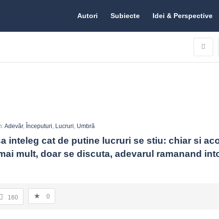
Citate.ro
Citate.ro
Autori
Subiecte
Idei & Perspective
Navigation
n:
Adevăr
,
Începuturi
,
Lucruri
,
Umbră
 inteleg cat de putine lucruri se stiu: chiar si ac
 mai mult, doar se discuta, adevarul ramanand int
0
160