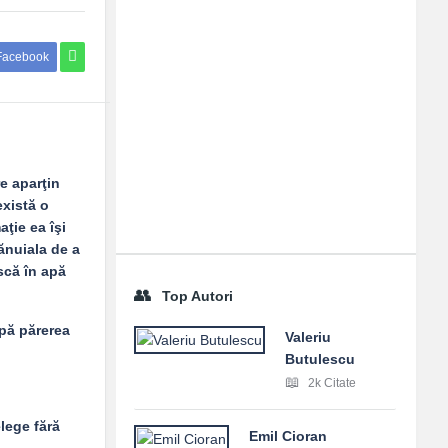
Facebook
e aparţin
există o
aţie ea îşi
bănuiala de a
ască în apă
Top Autori
upă părerea
Valeriu
Butulescu
2k Citate
elege fără
Emil Cioran