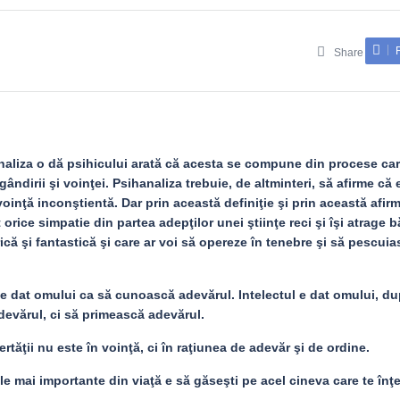
Share
analiza o dă psihicului arată că acesta se compune din procese car
ândirii şi voinţei. Psihanaliza trebuie, de altminteri, să afirme că 
oinţă inconştientă. Dar prin această definiţie şi prin această afirm
orice simpatie din partea adepţilor unei ştiinţe reci şi îşi atrage 
rică şi fantastică şi care ar voi să opereze în tenebre şi să pescui
 e dat omului ca să cunoască adevărul. Intelectul e dat omului, d
evărul, ci să primească adevărul.
rtăţii nu este în voinţă, ci în raţiunea de adevăr şi de ordine.
ele mai importante din viaţă e să găseşti pe acel cineva care te înţ