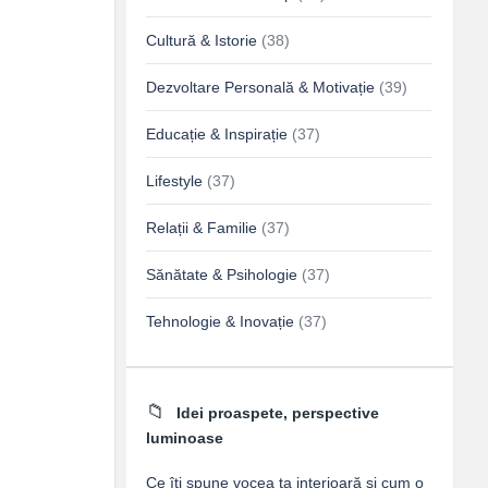
Cultură & Istorie
(38)
Dezvoltare Personală & Motivație
(39)
Educație & Inspirație
(37)
Lifestyle
(37)
Relații & Familie
(37)
Sănătate & Psihologie
(37)
Tehnologie & Inovație
(37)
Idei proaspete, perspective
luminoase
Ce îți spune vocea ta interioară și cum o