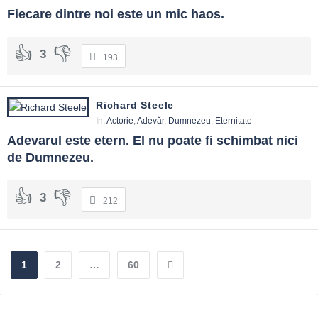
Fiecare dintre noi este un mic haos.
3
193
Richard Steele
In:
Actorie
,
Adevăr
,
Dumnezeu
,
Eternitate
Adevarul este etern. El nu poate fi schimbat nici 
de Dumnezeu.
3
212
1
2
…
60
Sidebar
Adv