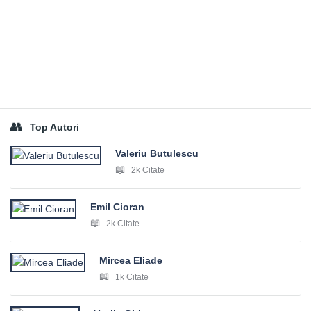
Top Autori
Valeriu Butulescu
2k Citate
Emil Cioran
2k Citate
Mircea Eliade
1k Citate