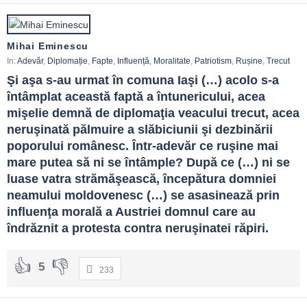
adevărul devine teren solid pentru încredere, creștere și
cooperare.
Mihai Eminescu
In:
Adevăr
,
Diplomație
,
Fapte
,
Influență
,
Moralitate
,
Patriotism
,
Rușine
,
Trecut
Şi aşa s-au urmat în comuna Iaşi (…) acolo s-a 
întâmplat această faptă a întunericului, acea 
mişelie demnă de diplomaţia veacului trecut, acea 
neruşinată pălmuire a slăbiciunii şi dezbinării 
poporului românesc. Într-adevăr ce ruşine mai 
mare putea să ni se întâmple? După ce (…) ni se 
luase vatra strămăşească, începătura domniei 
neamului moldovenesc (…) se asasinează prin 
influenţa morală a Austriei domnul care au 
îndrăznit a protesta contra neruşinatei răpiri.
5
233