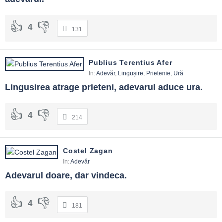
4
131
Publius Terentius Afer
In:
Adevăr
,
Lingușire
,
Prietenie
,
Ură
Lingusirea atrage prieteni, adevarul aduce ura.
4
214
Costel Zagan
In:
Adevăr
Adevarul doare, dar vindeca.
4
181