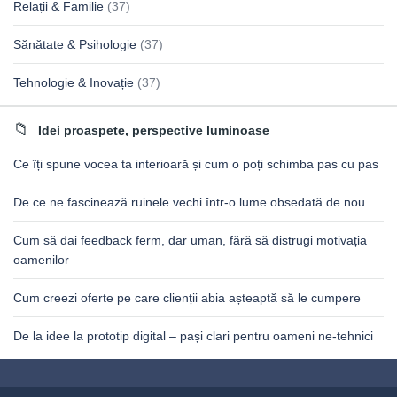
Relații & Familie
(37)
Sănătate & Psihologie
(37)
Tehnologie & Inovație
(37)
Idei proaspete, perspective luminoase
Ce îți spune vocea ta interioară și cum o poți schimba pas cu pas
De ce ne fascinează ruinele vechi într-o lume obsedată de nou
Cum să dai feedback ferm, dar uman, fără să distrugi motivația
oamenilor
Cum creezi oferte pe care clienții abia așteaptă să le cumpere
De la idee la prototip digital – pași clari pentru oameni ne-tehnici
Footer