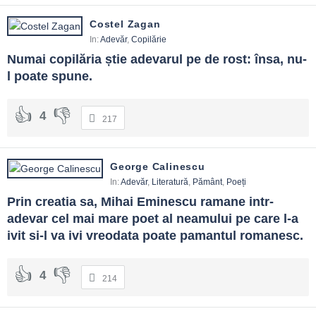
Costel Zagan
In:
Adevăr
,
Copilărie
Numai copilăria știe adevarul pe de rost: însa, nu-
l poate spune.
4
217
George Calinescu
In:
Adevăr
,
Literatură
,
Pământ
,
Poeți
Prin creatia sa, Mihai Eminescu ramane intr-
adevar cel mai mare poet al neamului pe care l-a 
ivit si-l va ivi vreodata poate pamantul romanesc.
4
214