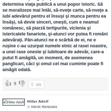
determina viaţa publică a unui popor istoric. Să 
se moralizeze mai întâi, să-nveţe carte, să-nveţe a 
iubi adevărul pentru el însuşi şi munca pentru ea 
însăşi, să devie sinceri, oneşti, cum e neamul 
românesc, să piarză tertipurile, viclenia şi 
istericalele fanariote, şi-atunci vor putea fi români 
adevăraţi. Pân-atunci ne e scârbă de ei, ne e 
ruşine c-au uzurpat numele etnic al rasei noastre, 
a unei rase oneste şi iubitoare de adevăr, care-a 
putut fi amăgită, un moment, de asemenea 
panglicari, căci şi omul cel mai cuminte poate fi 
amăgit odată.
5
250
Hitler Adolf
In:
Adevăr
,
Manipulare