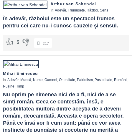
Arthur van Schendel
In:
Adevăr
,
Frumusețe
,
Război
,
Sens
În adevăr, războiul este un spectacol frumos 
pentru cei care nu-i cunosc cauzele şi sensul.
5
217
Mihai Eminescu
In:
Adevăr
,
Muncă
,
Nume
,
Oameni
,
Onestitate
,
Patriotism
,
Posibilitate
,
Români
,
Rușine
,
Timp
Nu oprim pe nimenea nici de a fi, nici de a se 
simţi român. Ceea ce contestăm, însă, e 
posibilitatea multora dintre aceştia de a deveni 
români, deocamdată. Aceasta e opera secolelor. 
Până ce însă vor fi cum sunt: până ce vor avea 
instincte de pungăşie şi cocoterie nu merită a 