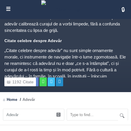
Citate despre Adevăr
Cita
TL;DR:
Adevărul nu este doar o constatare rece, ci
infrastructura încrederii și a libertății. Citatele celebre despre
adevăr calibrează curajul de a vorbi limpede, fără a confunda
sinceritatea cu lipsa de grijă.
Citate celebre despre Adevăr
„Citate celebre despre adevăr” nu sunt simple ornamente
morale, ci instrumente de navigație într-o lume zgomotoasă. Ele
ne reamintesc că adevărul nu e doar „ce s-a întâmplat”, ci și
curajul de a-l rosti la timp și în mod potrivit. Fără o cultură a
adevărului – în familie, în școală, în instituții – înlocuim
1192
Citate
Facebook
încrederea cu suspiciunea, iar cooperarea cu mușuroaie de
calcule tactice. Un citat bun nu moralizează, ci luminează o
intersecție: ce știu sigur, ce presupun, cât pot verifica, cum
Home
/
Adevăr
comunic responsabil?Adevărul nu e o armă, ci o punte. Spus
brutal, poate răni; ascuns perfid, rupe. Proba maturității este
forma: franchețe cu grijă, claritate fără umilire, fermitate fără
spectacol. Când greșim, adevărul corectiv scurtează suferința:
recunoaștem, reparăm, învățăm. Când reușim, tot adevărul ne