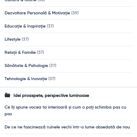
Cultură & Istorie
(38)
Dezvoltare Personală & Motivație
(39)
Educație & Inspirație
(37)
Lifestyle
(37)
Relații & Familie
(37)
Sănătate & Psihologie
(37)
Tehnologie & Inovație
(37)
Idei proaspete, perspective luminoase
Ce îți spune vocea ta interioară și cum o poți schimba pas cu
pas
De ce ne fascinează ruinele vechi într-o lume obsedată de nou