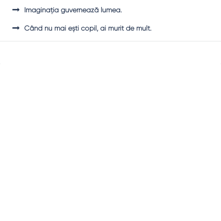
Imaginaţia guvernează lumea.
Când nu mai eşti copil, ai murit de mult.
Sidebar
Adv
250x250