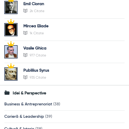
Emil Cioran
2k Citate
Mircea Eliade
1k Citate
Vasile Ghica
977 Citate
Publilius Syrus
935 Citate
Idei & Perspective
Business & Antreprenoriat
(38)
Carieră & Leadership
(39)