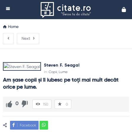
Cita
Home
Next
Steven F. Seagal
In:
Copii
,
Lume
Am şase copii şi îi iubesc pe toţi mai mult decât 
orice pe lume.
0
150
0
Facebook