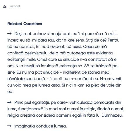
Report
Related Questions
Deşi sunt bolnav şi neajutorat, nu îmi pare rău că exist.
Încerc eu să-mi pară rău, dar n-are sens. Ştiţi de ce? Pentru
că eu constat, în mod evident, că exist. Ceea ce mă
confiscă pesimismului de a mă autonega este evidenta
existenţei mele. Omul care se sinucide n-a constatat că e
om. N-a reuşit să intuiască existenţa sa. Să se trăiască pe
sine. Eu nu mă pot sinucide - indiferent de starea mea,
sănătate sau boală - fiindcă nu m-am făcut eu. N-am venit
cu voia mea pe lumea asta. Şi nici n-am să plec de voie din
ea.
Principiul egalităţii, pe care-l vehiculează democraţii din
lume, funcţionează în mod real numai în religie, fiindcă numai
religia creştină consideră oamenii egali în faţa lui Dumnezeu.
Imaginaţia conduce lumea.