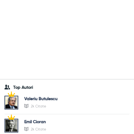
Top Autori
Valeriu Butulescu
2k Citate
Emil Cioran
2k Citate