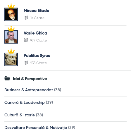
Mircea Eliade
1k Citate
Vasile Ghica
977 Citate
Publilius Syrus
935 Citate
Idei & Perspective
Business & Antreprenoriat
(38)
Carieră & Leadership
(39)
Cultură & Istorie
(38)
Dezvoltare Personală & Motivație
(39)