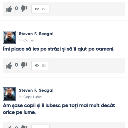
0
165
Steven F. Seagal
In:
Oameni
Îmi place să ies pe străzi şi să îi ajut pe oameni.
0
151
Steven F. Seagal
In:
Copii
,
Lume
Am şase copii şi îi iubesc pe toţi mai mult decât 
orice pe lume.