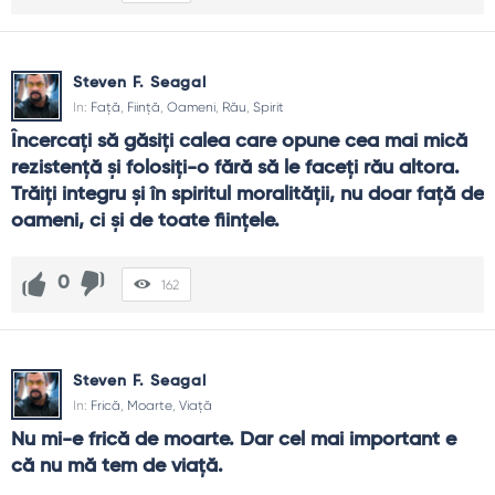
Steven F. Seagal
In:
Față
,
Ființă
,
Oameni
,
Rău
,
Spirit
Încercaţi să găsiţi calea care opune cea mai mică 
rezistenţă şi folosiţi-o fără să le faceţi rău altora. 
Trăiţi integru şi în spiritul moralităţii, nu doar faţă de 
oameni, ci şi de toate fiinţele.
0
162
Steven F. Seagal
In:
Frică
,
Moarte
,
Viață
Nu mi-e frică de moarte. Dar cel mai important e 
că nu mă tem de viaţă.