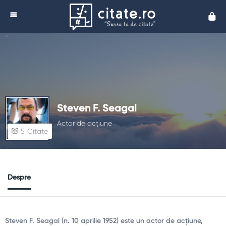
Cita
Steven F. Seagal
Actor de acțiune
5
Citate
Despre
Steven F. Seagal (n. 10 aprilie 1952) este un actor de acțiune,