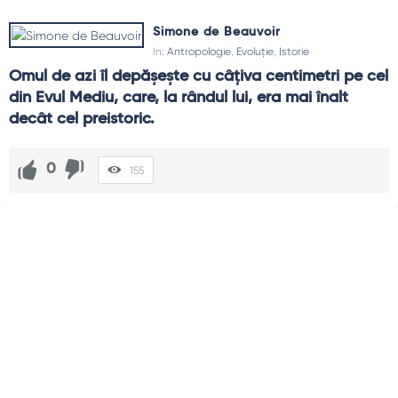
Simone de Beauvoir
In:
Antropologie
,
Evoluție
,
Istorie
Omul de azi îl depășește cu câțiva centimetri pe cel 
din Evul Mediu, care, la rândul lui, era mai înalt 
decât cel preistoric.
0
155
Sidebar
Adv
250x250