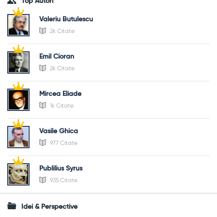
Top Autori
Valeriu Butulescu
2k Citate
Emil Cioran
2k Citate
Mircea Eliade
1k Citate
Vasile Ghica
977 Citate
Publilius Syrus
935 Citate
Idei & Perspective