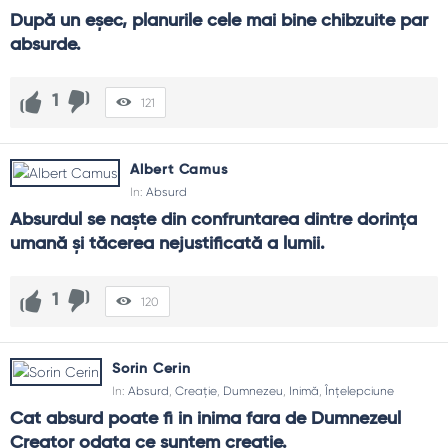
După un eşec, planurile cele mai bine chibzuite par 
absurde.
1
121
Albert Camus
In:
Absurd
Absurdul se naște din confruntarea dintre dorința 
umană și tăcerea nejustificată a lumii.
1
120
Sorin Cerin
In:
Absurd
,
Creație
,
Dumnezeu
,
Inimă
,
Înțelepciune
Cat absurd poate fi in inima fara de Dumnezeul 
Creator odata ce suntem creatie.