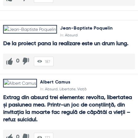
Jean-Baptiste Poquelin
In:
Absurd
De la proiect pana la realizare este un drum lung.
0
187
Albert Camus
In:
Absurd
,
Libertate
,
Viață
Extrag din absurd trei elemente: revolta, libertatea 
și pasiunea mea. Printr-un joc de conștiință, din 
invitația la moarte fac regulă de căpătâi a vieții – 
refuz suicidul.
0
172