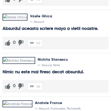
Vasile Ghica
In:
Absurd
Absurdul aceasta scriere maya a vietii noastre.
0
163
Nichita Stanescu
In:
Absurd
,
Nimic
Nimic nu este mai firesc decat absurdul.
0
166
Anatole France
In:
Absurd
,
Frumusețe
,
Plictiseală