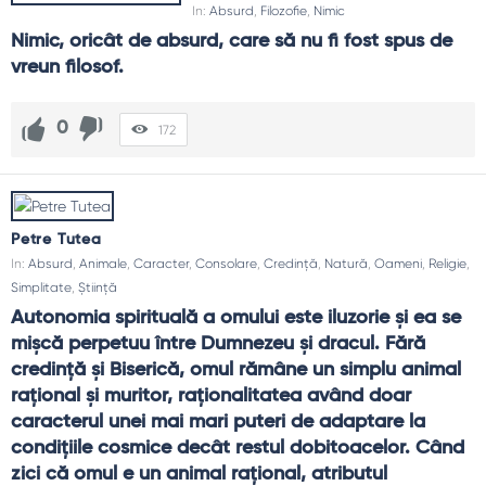
In:
Absurd
,
Filozofie
,
Nimic
Nimic, oricât de absurd, care să nu fi fost spus de 
vreun filosof.
0
172
Petre Tutea
In:
Absurd
,
Animale
,
Caracter
,
Consolare
,
Credință
,
Natură
,
Oameni
,
Religie
,
Simplitate
,
Știință
Autonomia spirituală a omului este iluzorie şi ea se 
mişcă perpetuu între Dumnezeu şi dracul. Fără 
credinţă şi Biserică, omul rămâne un simplu animal 
raţional şi muritor, raţionalitatea având doar 
caracterul unei mai mari puteri de adaptare la 
condiţiile cosmice decât restul dobitoacelor. Când 
zici că omul e un animal raţional, atributul 