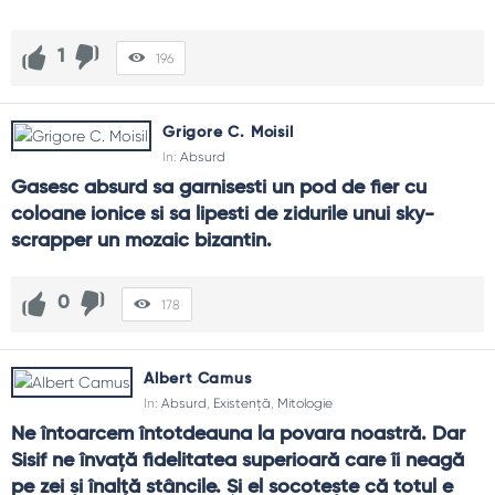
1
196
Grigore C. Moisil
In:
Absurd
Gasesc absurd sa garnisesti un pod de fier cu 
coloane ionice si sa lipesti de zidurile unui sky-
scrapper un mozaic bizantin.
0
178
Albert Camus
In:
Absurd
,
Existență
,
Mitologie
Ne întoarcem întotdeauna la povara noastră. Dar 
Sisif ne învață fidelitatea superioară care îi neagă 
pe zei și înalță stâncile. Și el socotește că totul e 