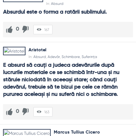
In:
Absurd
Absurdul este o forma a ratării sublimului.
0
167
Aristotel
In:
Absurd
,
Adevăr
,
Schimbare
,
Suferința
E absurd să cauţi a judeca adevărurile după 
lucrurile materiale ce se schimbă într-una şi nu 
stăruie niciodată în aceeaşi stare; când cauţi 
adevărul, trebuie să te bizui pe cele ce rămân 
pururea aceleaşi şi nu suferă nici o schimbare.
0
163
Marcus Tullius Cicero