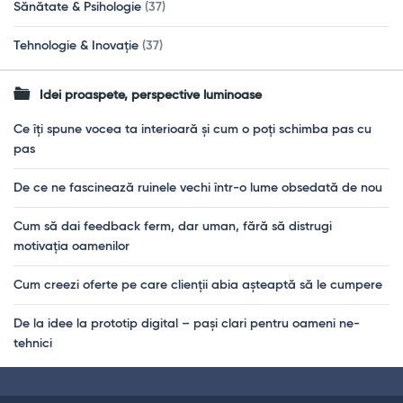
Sănătate & Psihologie
(37)
Tehnologie & Inovație
(37)
Idei proaspete, perspective luminoase
Ce îți spune vocea ta interioară și cum o poți schimba pas cu
pas
De ce ne fascinează ruinele vechi într-o lume obsedată de nou
Cum să dai feedback ferm, dar uman, fără să distrugi
motivația oamenilor
Cum creezi oferte pe care clienții abia așteaptă să le cumpere
De la idee la prototip digital – pași clari pentru oameni ne-
tehnici
Footer