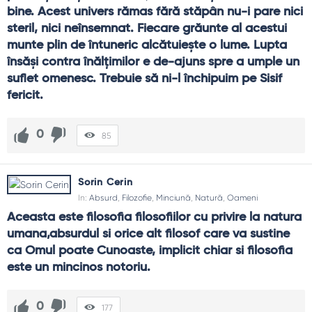
bine. Acest univers rămas fără stăpân nu-i pare nici 
steril, nici neînsemnat. Fiecare grăunte al acestui 
munte plin de întuneric alcătuiește o lume. Lupta 
însăși contra înălțimilor e de-ajuns spre a umple un 
suflet omenesc. Trebuie să ni-l închipuim pe Sisif 
fericit.
0
85
Sorin Cerin
In:
Absurd
,
Filozofie
,
Minciună
,
Natură
,
Oameni
Aceasta este filosofia filosofiilor cu privire la natura 
umana,absurdul si orice alt filosof care va sustine 
ca Omul poate Cunoaste, implicit chiar si filosofia 
este un mincinos notoriu.
0
177