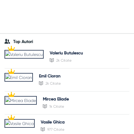
Top Autori
Valeriu Butulescu
2k Citate
Emil Cioran
2k Citate
Mircea Eliade
1k Citate
Vasile Ghica
977 Citate