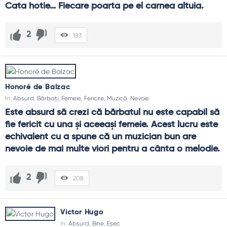
Cata hotie… Fiecare poarta pe el carnea altuia.
2
183
Honoré de Balzac
In:
Absurd
,
Bărbați
,
Femeie
,
Fericire
,
Muzică
,
Nevoie
Este absurd să crezi că bărbatul nu este capabil să 
fie fericit cu una şi aceeaşi femeie. Acest lucru este 
echivalent cu a spune că un muzician bun are 
nevoie de mai multe viori pentru a cânta o melodie.
2
208
Victor Hugo
In:
Absurd
,
Bine
,
Eșec