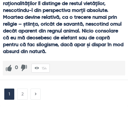
raţionalităţilor îl distinge de restul vietăţilor, 
nescotindu-l din perspectiva morţii absolute. 
Moartea devine relativă, ca o trecere numai prin 
religie – ştiinţa, oricât de savantă, nescotind omul 
decât aparent din regnul animal. Nicio consolare 
că eu mă deosebesc de elefant sau de capră 
pentru că fac silogisme, dacă apar şi dispar în mod 
absurd din natură.
0
154
1
2
Sidebar
Adv
250x250