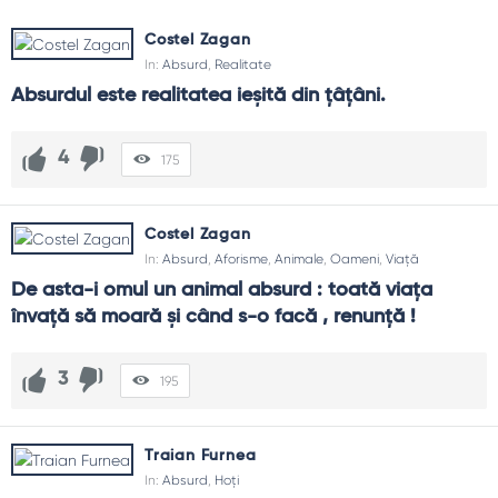
Costel Zagan
In:
Absurd
,
Realitate
Absurdul este realitatea ieșită din țâțâni.
4
175
Costel Zagan
In:
Absurd
,
Aforisme
,
Animale
,
Oameni
,
Viață
De asta-i omul un animal absurd : toată viaţa 
învaţă să moară şi când s-o facă , renunţă !
3
195
Traian Furnea
In:
Absurd
,
Hoţi