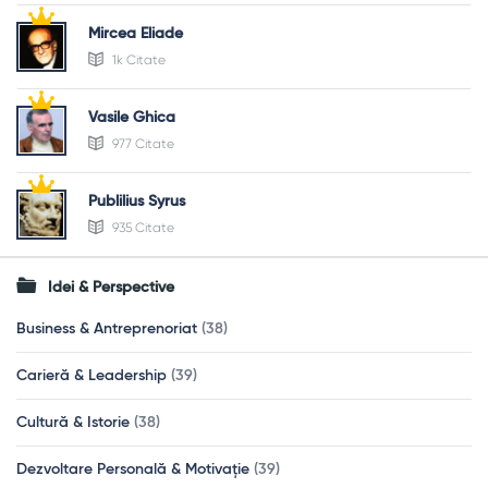
Mircea Eliade
1k Citate
Vasile Ghica
977 Citate
Publilius Syrus
935 Citate
Idei & Perspective
Business & Antreprenoriat
(38)
Carieră & Leadership
(39)
Cultură & Istorie
(38)
Dezvoltare Personală & Motivație
(39)