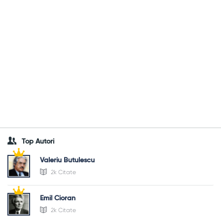
Top Autori
Valeriu Butulescu
2k Citate
Emil Cioran
2k Citate