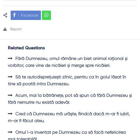
Facebook
Report
Related Questions
Fără Dumnezeu, omul rămâne un biet animal raţional şi
vorbitor, care vine de nicăieri şi merge spre nicăieri.
Să te autodispreţuieşti zilnic, pentru ca în golul lăsat în
tine să poată intra Dumnezeu.
Acum, mai la bătrâneţe, pot să spun că fără Dumnezeu şi
fără nemurire nu există adevăr.
Cred că Dumnezeu mă urăşte, fiindcă dacă m-ar fi iubit,
m-ar fi făcut ateu.
Omul l-a inventat pe Dumnezeu ca să facă nefericirea
mai tolerabilă!