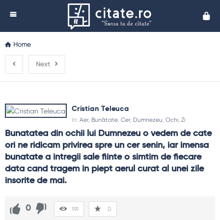
Cita
Home
Next
Cristian Teleuca
In:
Aer
,
Bunătate
,
Cer
,
Dumnezeu
,
Ochi
,
Zi
Bunatatea din ochii lui Dumnezeu o vedem de cate 
ori ne ridicam privirea spre un cer senin, iar imensa 
bunatate a intregii sale fiinte o simtim de fiecare 
data cand tragem in piept aerul curat al unei zile 
insorite de mai.
0
191
0