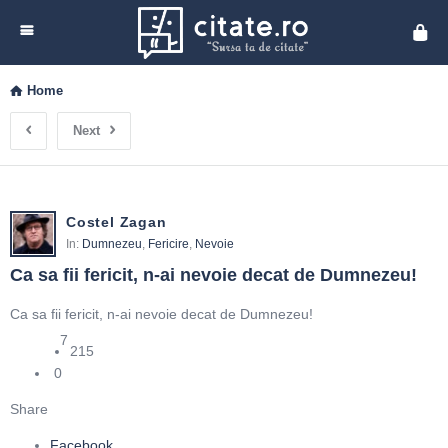
Cita
Home
Next
Costel Zagan
In:
Dumnezeu
,
Fericire
,
Nevoie
Ca sa fii fericit, n-ai nevoie decat de Dumnezeu!
Ca sa fii fericit, n-ai nevoie decat de Dumnezeu!
7
215
0
Share
Facebook