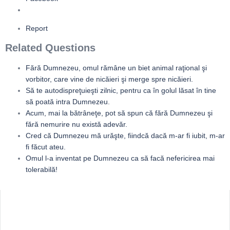
Report
Related Questions
Fără Dumnezeu, omul rămâne un biet animal raţional şi
vorbitor, care vine de nicăieri şi merge spre nicăieri.
Să te autodispreţuieşti zilnic, pentru ca în golul lăsat în tine
să poată intra Dumnezeu.
Acum, mai la bătrâneţe, pot să spun că fără Dumnezeu şi
fără nemurire nu există adevăr.
Cred că Dumnezeu mă urăşte, fiindcă dacă m-ar fi iubit, m-ar
fi făcut ateu.
Omul l-a inventat pe Dumnezeu ca să facă nefericirea mai
tolerabilă!
Sidebar
Adv
250x250