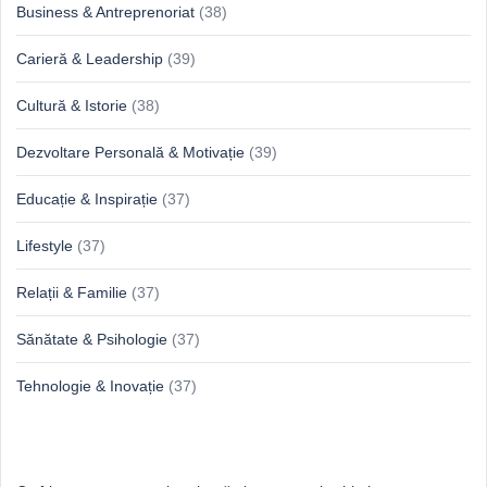
Business & Antreprenoriat
(38)
Carieră & Leadership
(39)
Cultură & Istorie
(38)
Dezvoltare Personală & Motivație
(39)
Educație & Inspirație
(37)
Lifestyle
(37)
Relații & Familie
(37)
Sănătate & Psihologie
(37)
Tehnologie & Inovație
(37)
Idei proaspete, perspective luminoase