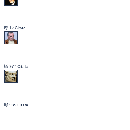
Mircea Eliade
1k Citate
Vasile Ghica
977 Citate
Publilius Syrus
935 Citate
Idei & Perspective