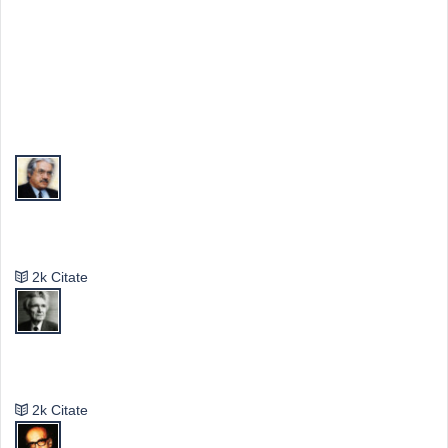
Top Autori
Valeriu Butulescu
2k Citate
Emil Cioran
2k Citate