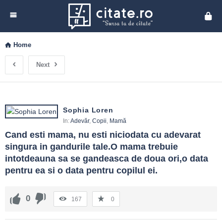
Cita
Home
Next
Sophia Loren
In:
Adevăr
,
Copii
,
Mamă
Cand esti mama, nu esti niciodata cu adevarat 
singura in gandurile tale.O mama trebuie 
intotdeauna sa se gandeasca de doua ori,o data 
pentru ea si o data pentru copilul ei.
0
167
0