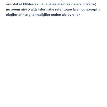
secolul al XIII-lea sau al XIV-lea înaintea de era noastră;
nu avem nici o altă informaţie referitoare la el, cu excepţia
cărţilor sfinte şi a tradiţiilor scrise ale evreilor.
Sidebar
Adv
250x250