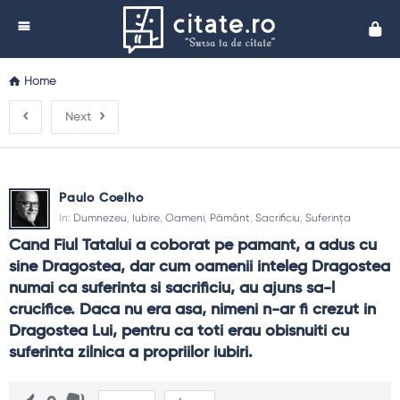
Cita
Home
Next
Paulo Coelho
In:
Dumnezeu
,
Iubire
,
Oameni
,
Pământ
,
Sacrificiu
,
Suferința
Cand Fiul Tatalui a coborat pe pamant, a adus cu 
sine Dragostea, dar cum oamenii inteleg Dragostea 
numai ca suferinta si sacrificiu, au ajuns sa-l 
crucifice. Daca nu era asa, nimeni n-ar fi crezut in 
Dragostea Lui, pentru ca toti erau obisnuiti cu 
suferinta zilnica a propriilor iubiri.