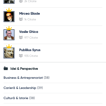
2k Citate
Mircea Eliade
1k Citate
Vasile Ghica
977 Citate
Publilius Syrus
935 Citate
Idei & Perspective
Business & Antreprenoriat
(38)
Carieră & Leadership
(39)
Cultură & Istorie
(38)