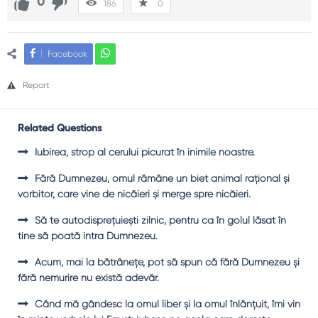
0
186
0
Facebook
Report
Related Questions
Iubirea, strop al cerului picurat în inimile noastre.
Fără Dumnezeu, omul rămâne un biet animal raţional şi
vorbitor, care vine de nicăieri şi merge spre nicăieri.
Să te autodispreţuieşti zilnic, pentru ca în golul lăsat în
tine să poată intra Dumnezeu.
Acum, mai la bătrâneţe, pot să spun că fără Dumnezeu şi
fără nemurire nu există adevăr.
Când mă gândesc la omul liber şi la omul înlănţuit, îmi vin