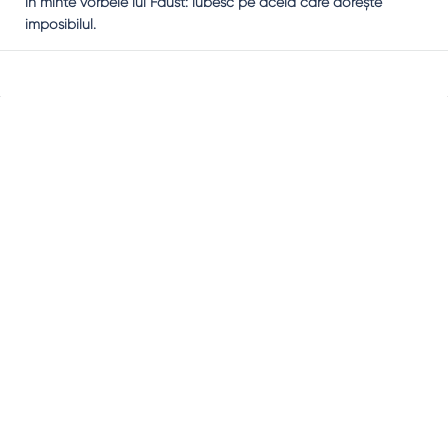
în minte vorbele lui Faust: iubesc pe acela care doreşte
imposibilul.
Sidebar
Adv
250x250