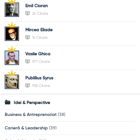
Emil Cioran
2k Citate
Mircea Eliade
1k Citate
Vasile Ghica
977 Citate
Publilius Syrus
935 Citate
Idei & Perspective
Business & Antreprenoriat
(38)
Carieră & Leadership
(39)