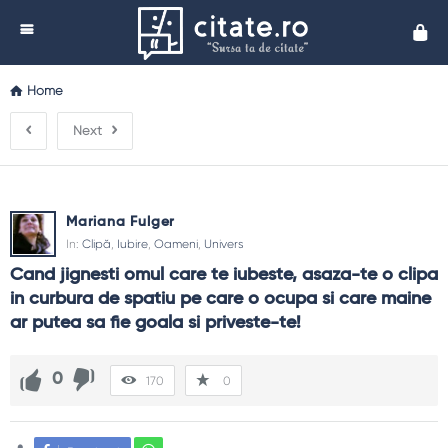
Cita
Home
Next
Mariana Fulger
In:
Clipă
,
Iubire
,
Oameni
,
Univers
Cand jignesti omul care te iubeste, asaza-te o clipa 
in curbura de spatiu pe care o ocupa si care maine 
ar putea sa fie goala si priveste-te!
0
170
0