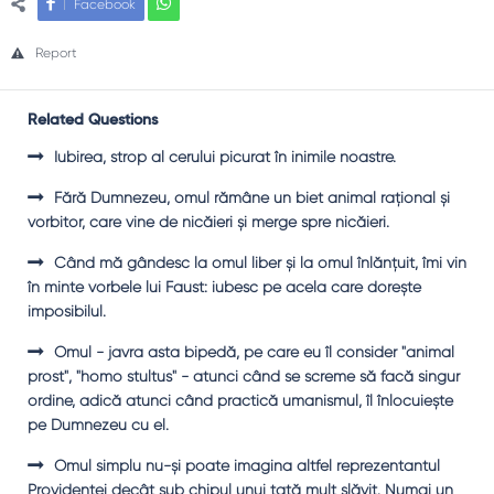
Facebook
Report
Related Questions
Iubirea, strop al cerului picurat în inimile noastre.
Fără Dumnezeu, omul rămâne un biet animal raţional şi
vorbitor, care vine de nicăieri şi merge spre nicăieri.
Când mă gândesc la omul liber şi la omul înlănţuit, îmi vin
în minte vorbele lui Faust: iubesc pe acela care doreşte
imposibilul.
Omul - javra asta bipedă, pe care eu îl consider "animal
prost", "homo stultus" - atunci când se screme să facă singur
ordine, adică atunci când practică umanismul, îl înlocuieşte
pe Dumnezeu cu el.
Omul simplu nu-şi poate imagina altfel reprezentantul
Providenţei decât sub chipul unui tată mult slăvit. Numai un