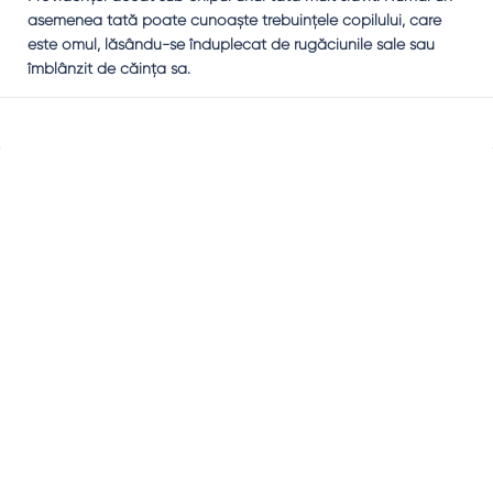
asemenea tată poate cunoaşte trebuinţele copilului, care
este omul, lăsându-se înduplecat de rugăciunile sale sau
îmblânzit de căinţa sa.
Sidebar
Adv
250x250