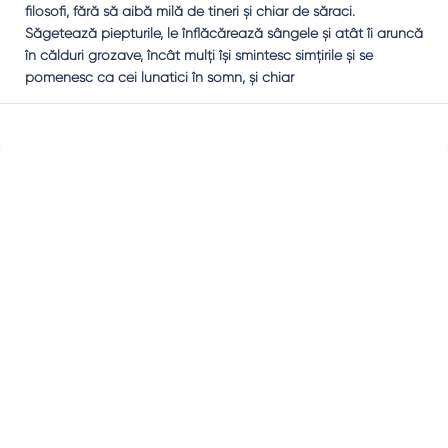
filosofi, fără să aibă milă de tineri şi chiar de săraci.
Săgetează piepturile, le înflăcărează sângele şi atât îi aruncă
în călduri grozave, încât mulţi îşi smintesc simţirile şi se
pomenesc ca cei lunatici în somn, şi chiar
Sidebar
Adv
250x250