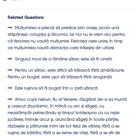
Related Questions
Mulţumirea a plecat să predice prin oraşe, acolo und
stăpânesc corupţia şi lăcomia. Iar noi nu le vrem aici pentru
că fericirea nu caută mulţumire. Fericirea cere unire, în timp
ce mulţumirea caută distracţia care trăieşte din uitare.
Singurul mod de a rămâne sărac este să fii cinstit.
Pentru un sărac, este dificil să trăiască fără amărăciune.
Pentru un bogat, este uşor să trăiască fără aroganţă.
Este ruşinos să fii bogat într-o ţară săracă.
Amor, copil nebun, fiu al Venerei, răzgâiat de-a sa mumă
şi crescut zburdarnic, în mână cu arc şi săgeţi, cu
neastâmpăr petrecându-şi timpul totdeauna ca cu nişte
jucărele, întinde arcul şi, aruncând săgeţi în toate părţile,
răzbeşte şi pătrunde inimi de tot felul de vârste; fără a se
ruşina de bătrâni, fără a se teme de viteji, fără a se sfii de