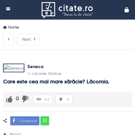
Cita
Home
Next
Seneca
In:
Lăcomie
,
Sărăcie
Care este cea mai mare sărăcie? Lăcomia.
0
143
0
Facebook
Report