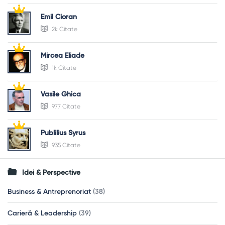
Emil Cioran
2k Citate
Mircea Eliade
1k Citate
Vasile Ghica
977 Citate
Publilius Syrus
935 Citate
Idei & Perspective
Business & Antreprenoriat
(38)
Carieră & Leadership
(39)