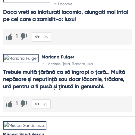
In:
Lăcomie
Daca vreti sa inlaturati lacomia, alungati mai intai 
pe cel care a zamislit-o: luxul
1
186
Mariana Fulger
In:
Lăcomie
,
Țară
,
Trădare
,
Ură
Trebuie multă ţărână ca să îngropi o ţară… Multă 
nepăsare şi neputinţă sau doar lăcomie, trădare, 
ură pentru a fi pusă şi ţinută în genunchi.
1
195
Mircea Sandulescu