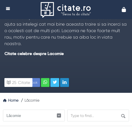
Citate despre Lăcomie
Cita
Citeste cele mai frumoase
citate cu privire la lacomie
, pe
care le-am pus intr-o selectie remarcabila. Acestea te vor
ajuta sa intelegi cat mai bine aceasta traire si sa incerci sa
o ocolesti cat de multi poti. Lacomia ne face foarte mult
rau, motiv pentru care nu trebuie sa aiba loc in viata
noastra.
Citate celebre despre Lacomie
25
Citate
Facebook
Home
/
Lăcomie