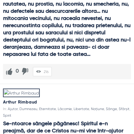
rautatea, nu prostia, nu lacomia, nu smecheria, nu, 
nu defectele sau descurcarerile altora… nu 
mitocania vecinului, nu raceala nevestei, nu 
nerecunostinta copilului, nu tradarea prietenului, nu 
ura prostului sau saracului si nici dispretul 
desteptului ori bogatului, nu, nici una din astea nu-l 
deranjeaza, damneaza si paveaza- ci doar 
nepasarea lui fata de toate astea…
0
216
Arthur Rimbaud
In:
Ajutor
,
Dumnezeu
,
Eternitate
,
Lăcomie
,
Libertate
,
Națiune
,
Sânge
,
Sfârșit
,
Spirit
Se-ntoarce sângele păgânesc! Spiritul e-n 
preajmă, dar de ce Cristos nu-mi vine într-ajutor 