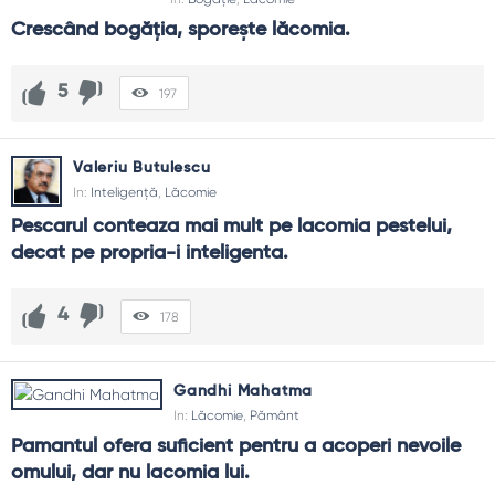
Crescând bogăția, sporește lăcomia.
5
197
Valeriu Butulescu
In:
Inteligență
,
Lăcomie
Pescarul conteaza mai mult pe lacomia pestelui, 
decat pe propria-i inteligenta.
4
178
Gandhi Mahatma
In:
Lăcomie
,
Pământ
Pamantul ofera suficient pentru a acoperi nevoile 
omului, dar nu lacomia lui.