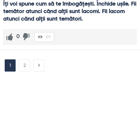
Îţi voi spune cum să te îmbogăţeşti. Închide uşile. Fii 
temător atunci când alţii sunt lacomi. Fii lacom 
atunci când alţii sunt temători.
0
177
1
2
Sidebar
Adv
250x250