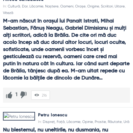
In:
Cultură
,
Dor
,
Lăcomie
,
Naștere
,
Oameni
,
Orașe
,
Origine
,
Scriitori
,
Uitare
,
Viteză
M-am născut în orașul lui Panait Istrati, Mihai 
Sebastian, Fănuș Neagu, Gabriel Dimisianu și mulți 
alți scriitori, adică la Brăila. De cite ori mă duc 
acolo încep să duc dorul altor locuri, locuri oculte, 
sofisticate, unde oamenii vorbesc încet și 
gesticulează cu rezervă, oameni care cred mai 
putin în natura cât în cultura. Iar când sunt departe 
de Brăila, tânjesc după ea. M-am uitat repede cu 
lăcomie la bălțile de dincolo de Dunăre…
1
216
Petru Ionescu
In:
Dispreț
,
Față
,
Lăcomie
,
Opinie
,
Prostie
,
Răutate
,
Ură
Nu blestemul, nu uneltirile, nu dusmania, nu 