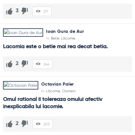
3
217
Ioan Gura de Aur
In:
Beție
,
Lăcomie
Lacomia este o betie mai rea decat betia.
2
244
Octavian Paler
In:
Lăcomie
,
Oameni
Omul rational ii tolereaza omului afectiv 
inexplicabila lui lacomie.
2
203