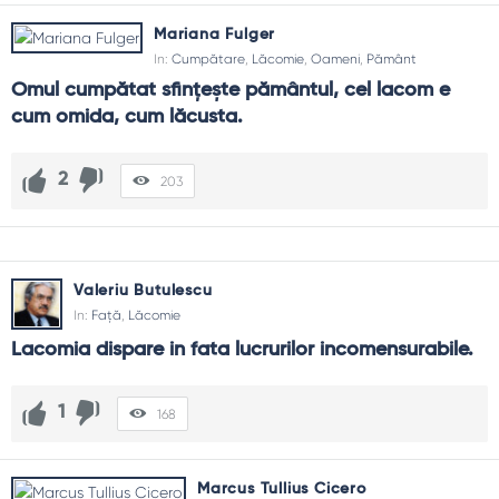
Mariana Fulger
In:
Cumpătare
,
Lăcomie
,
Oameni
,
Pământ
Omul cumpătat sfinţeşte pământul, cel lacom e 
cum omida, cum lăcusta.
2
203
Valeriu Butulescu
In:
Față
,
Lăcomie
Lacomia dispare in fata lucrurilor incomensurabile.
1
168
Marcus Tullius Cicero