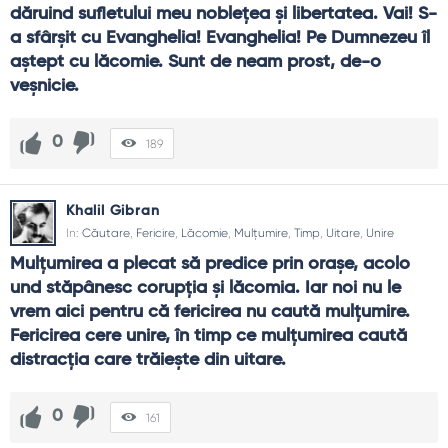
dăruind sufletului meu nobleţea şi libertatea. Vai! S-
a sfârşit cu Evanghelia! Evanghelia! Pe Dumnezeu îl 
aştept cu lăcomie. Sunt de neam prost, de-o 
veşnicie.
0
189
Khalil Gibran
In:
Căutare
,
Fericire
,
Lăcomie
,
Mulțumire
,
Timp
,
Uitare
,
Unire
Mulţumirea a plecat să predice prin oraşe, acolo 
und stăpânesc corupţia şi lăcomia. Iar noi nu le 
vrem aici pentru că fericirea nu caută mulţumire. 
Fericirea cere unire, în timp ce mulţumirea caută 
distracţia care trăieşte din uitare.
0
161