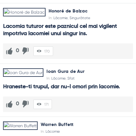
Honoré de Balzac
In:
Lăcomie
,
Singurătate
Lacomia tuturor este paznicul cel mai vigilent 
impotriva lacomiei unui singur ins.
0
170
Ioan Gura de Aur
In:
Lăcomie
,
Sfat
Hraneste-ti trupul, dar nu-l omori prin lacomie.
0
171
Warren Buffett
In:
Lăcomie