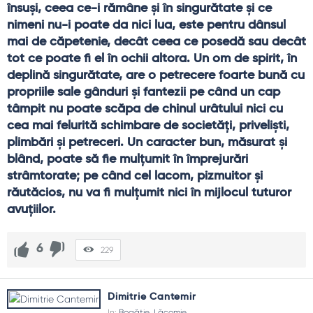
însuşi, ceea ce-i rămâne şi în singurătate şi ce 
nimeni nu-i poate da nici lua, este pentru dânsul 
mai de căpetenie, decât ceea ce posedă sau decât 
tot ce poate fi el în ochii altora. Un om de spirit, în 
deplină singurătate, are o petrecere foarte bună cu 
propriile sale gânduri şi fantezii pe când un cap 
tâmpit nu poate scăpa de chinul urâtului nici cu 
cea mai felurită schimbare de societăţi, privelişti, 
plimbări şi petreceri. Un caracter bun, măsurat şi 
blând, poate să fie mulţumit în împrejurări 
strâmtorate; pe când cel lacom, pizmuitor şi 
răutăcios, nu va fi mulţumit nici în mijlocul tuturor 
avuţiilor.
6
229
Dimitrie Cantemir
In:
Bogăție
,
Lăcomie