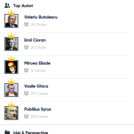
Top Autori
Valeriu Butulescu
2k Citate
Emil Cioran
2k Citate
Mircea Eliade
1k Citate
Vasile Ghica
977 Citate
Publilius Syrus
935 Citate
Idei & Perspective