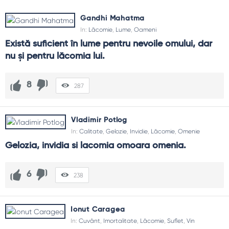
Gandhi Mahatma
In:
Lăcomie
,
Lume
,
Oameni
Există suficient în lume pentru nevoile omului, dar 
nu şi pentru lăcomia lui.
8
287
Vladimir Potlog
In:
Calitate
,
Gelozie
,
Invidie
,
Lăcomie
,
Omenie
Gelozia, invidia si lacomia omoara omenia.
6
238
Ionut Caragea
In:
Cuvânt
,
Imortalitate
,
Lăcomie
,
Suflet
,
Vin