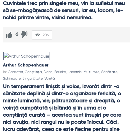
Cuvintele trec prin sîngele meu, vin la sufletul meu 
să se-mbogăţească de sensuri, iar eu, lacom, le-
nchid printre vintre, visînd nemurirea.
6
206
Arthur Schopenhauer
In:
Caracter
,
Conștiință
,
Dans
,
Fericire
,
Lăcomie
,
Mulțumire
,
Sănătate
,
Schimbare
,
Singurătate
,
Voință
Un temperament liniştit şi voios, izvorât dintr -o 
sănătate deplină şi dintr-o organizare fericită, o 
minte luminată, vie, pătrunzătoare şi dreaptă, o 
voinţă cumpătată şi blândă şi în urma ei o 
conştiinţă curată – acestea sunt însuşiri pe care 
nici avuţia, nici rangul nu le poate înlocui. Căci, 
lucru adevărat, ceea ce este fiecine pentru sine 