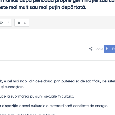
lui frumos după perioada proprie germinaţiei sau câ
ste mai mult sau mai puţin depărtată.
112
0
F
Share
, e cel mai nobil din cele două, prin puterea sa de sacrificiu, de sufer
 şi cunoaştere.
e la sublimarea pulsiunii sexuale în cultură.
 dispoziţia operei culturale o extraordinară cantitate de energie.