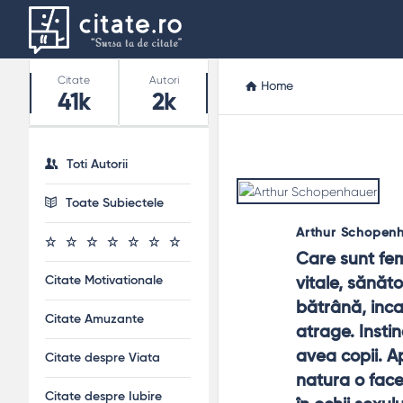
Stats
Citate
Autori
Home
41k
2k
Toti Autorii
Toate Subiectele
Arthur Schopen
Care sunt fem
Citate Motivationale
vitale, sănăt
bătrână, inca
Citate Amuzante
atrage. Insti
avea copii. A
Citate despre Viata
natura o face
Citate despre Iubire