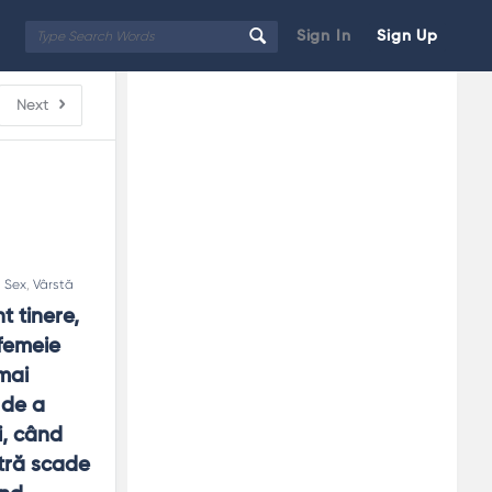
Sign In
Sign Up
Sidebar
Adv
Next
250x250
,
Sex
,
Vârstă
 tinere, 
femeie 
ai 
de a 
, când 
tră scade 