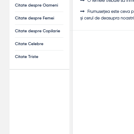
O femeie trebuie să înm
Citate despre Oameni
Frumuseţea este ceva pu
şi cerul de deasupra noastr
Citate despre Femei
Citate despre Copilarie
Citate Celebre
Citate Triste
Adv
120x600