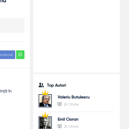
nd 
acebook
Top Autori
inţă în
Valeriu Butulescu
2k Citate
Emil Cioran
2k Citate