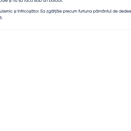
oaie şi nu să facă slab un bărbat.
ternic şi înfricoşător. Ea zgâlţâie precum furtuna pământul de dedes
ă.