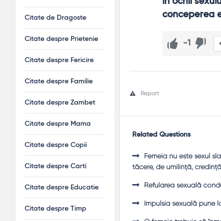
în ochii sexu
conceperea e
Citate de Dragoste
Citate despre Prietenie
-1
Citate despre Fericire
Citate despre Familie
Report
Citate despre Zambet
Citate despre Mama
Related Questions
Citate despre Copii
Femeia nu este sexul slab
tăcere, de umilinţă, credinţă
Citate despre Carti
Refularea sexuală conduc
Citate despre Educatie
Impulsia sexuală pune la
Citate despre Timp