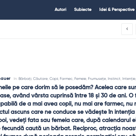
Citate.ro
Citate.ro
Autori
Subiecte
Idei & Perspective
Navigation
hauer
In:
Bărbați
,
Căutare
,
Copii
,
Farmec
,
Femeie
,
Frumusețe
,
Instinct
,
Intenție
eile pe care dorim să le posedăm? Acelea care sunt
oase, având vârsta cuprinsă între 18 şi 30 de ani. O 
pabilă de a mai avea copii, nu mai are farmec, nu m
nctul ascuns care ne conduce se vădeşte în intenţia 
poi, vedeţi fata sau femeia care, după calendarul ei
 fecundă caută un bărbat. Reciproc, atracţia noas