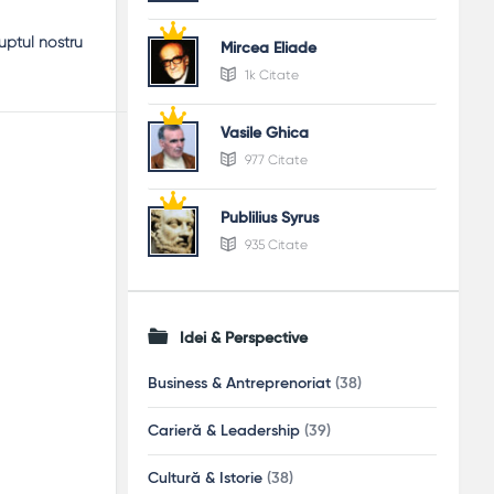
uptul nostru
Mircea Eliade
1k Citate
Vasile Ghica
977 Citate
Publilius Syrus
935 Citate
Idei & Perspective
Business & Antreprenoriat
(38)
Carieră & Leadership
(39)
Cultură & Istorie
(38)