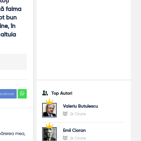
oţi 
ă faima 
pt bun 
e, în 
altuia 
Top Autori
acebook
Valeriu Butulescu
2k Citate
Emil Cioran
 părerea mea,
2k Citate