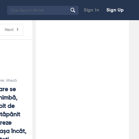
Sign In
Sign Up
Sidebar
Adv
Next
250x250
rie
,
Viteză
re se 
himbă, 
it de 
tăpânit 
reze 
şa încât, 