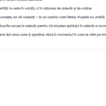
tăţii nu este în voinţă, ci în raţiunea de adevăr şi de ordine.
ceşte, rar vin oaspeţi – la un ceainic care fierbe, muştele nu umblă.
ilozofia acces la adevăr, pentru că situarea spiritului în adevăr e voca
ând dai ceva care-ţi aparţine. Abia în momentul în care te oferi pe tin