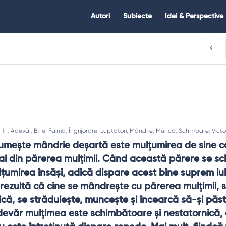
Citate.ro
Citate.ro
Autori
Subiecte
Idei & Perspective
Navigation
In:
Adevăr
,
Bine
,
Faimă
,
Îngrijorare
,
Luptători
,
Mândrie
,
Muncă
,
Schimbare
,
Victo
umeşte mândrie deşartă este mulţumirea de sine ca
ai din părerea mulţimii. Când această părere se sc
lţumirea însăşi, adică dispare acest bine suprem iub
 rezultă că cine se mândreşte cu părerea mulţimii, s
nică, se străduieşte, munceşte şi încearcă să-şi păst
devăr mulţimea este schimbătoare şi nestatornică, a