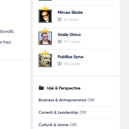
Mircea Eliade
1k Citate
ţională.
Vasile Ghica
e însui
977 Citate
Publilius Syrus
935 Citate
Idei & Perspective
Business & Antreprenoriat
(38)
Carieră & Leadership
(39)
Cultură & Istorie
(38)