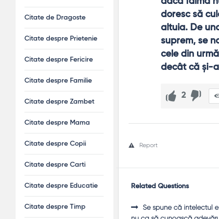
dacă faima nu 
doresc să cul
Citate de Dragoste
altuia. De un
Citate despre Prietenie
suprem, se naş
cele din urmă 
Citate despre Fericire
decât că şi-a 
Citate despre Familie
2
Citate despre Zambet
Citate despre Mama
Citate despre Copii
Report
Citate despre Carti
Citate despre Educatie
Related Questions
Se spune că intelectul 
Citate despre Timp
nu ca să cunoască adevărul