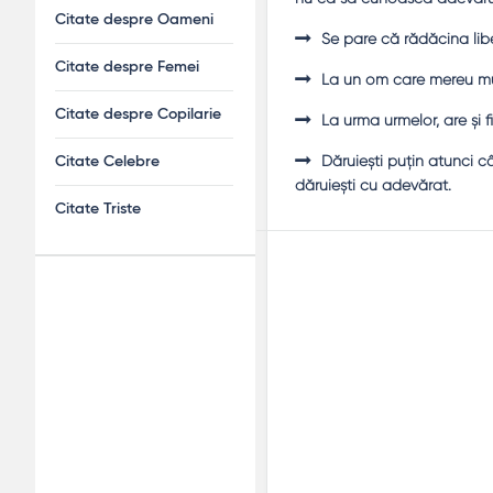
Citate despre Oameni
Se pare că rădăcina liber
Citate despre Femei
La un om care mereu mun
Citate despre Copilarie
La urma urmelor, are şi f
Dăruieşti puţin atunci c
Citate Celebre
dăruieşti cu adevărat.
Citate Triste
Adv
120x600