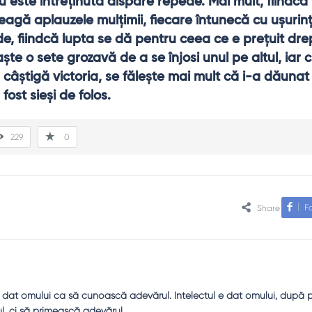
este întreţinută dispare repede. Mai mult, fiindcă t
eagă aplauzele mulţimii, fiecare întunecă cu uşurinţ
de, fiindcă lupta se dă pentru ceea ce e preţuit dre
te o sete grozavă de a se înjosi unul pe altul, iar cin
câştigă victoria, se făleşte mai mult că i-a dăunat 
fost sieşi de folos.
229
0
F
Share
e dat omului ca să cunoască adevărul. Intelectul e dat omului, după
, ci să primească adevărul.