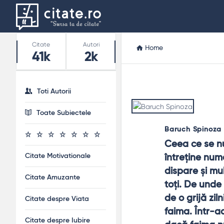
Stats
Citate
Autori
Home
41k
2k
Toti Autorii
Toate Subiectele
Baruch Spinoza
Ceea ce se n
Citate Motivationale
întreţine num
dispare şi mu
Citate Amuzante
toţi. De unde
de o grijă zil
Citate despre Viata
faima. Într-a
Citate despre Iubire