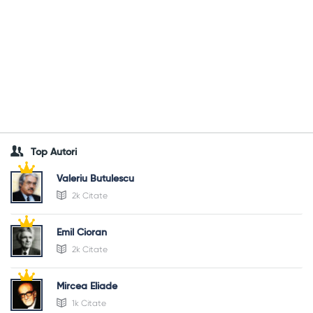
Top Autori
Valeriu Butulescu
2k Citate
Emil Cioran
2k Citate
Mircea Eliade
1k Citate