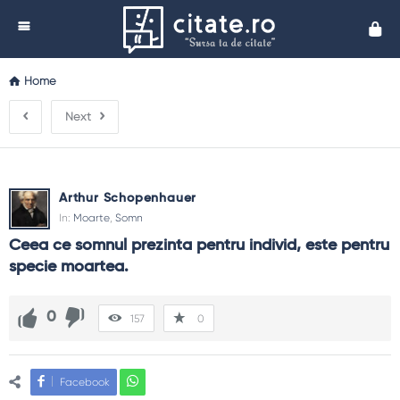
Cita
Home
Next
Arthur Schopenhauer
In:
Moarte
,
Somn
Ceea ce somnul prezinta pentru individ, este pentru 
specie moartea.
0
157
0
Facebook