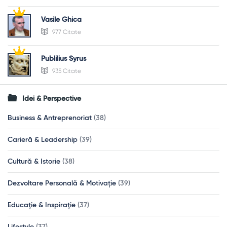
Vasile Ghica
977 Citate
Publilius Syrus
935 Citate
Idei & Perspective
Business & Antreprenoriat
(38)
Carieră & Leadership
(39)
Cultură & Istorie
(38)
Dezvoltare Personală & Motivație
(39)
Educație & Inspirație
(37)