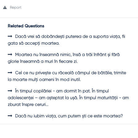
Report
Related Questions
Dacă vrei să dobândeşti puterea de a suporta viaţa, fii
gata să accepţi moartea.
Moartea nu înseamnă nimic, însă a trăi înfrânt şi fără
glorie înseamnă a muri în fiecare zi.
Cel ce nu priveşte cu răceală câmpul de bătălie, trimite
la moarte mulţi oameni în mod inutil.
În timpul copilăriei - am dormit în pat. În timpul
adolescenţei – am aşteptat la uşă. În timpul maturităţii - am
zburat înspre ceruri...
Dacă nu iubim viaţa, cum putem şti ce este moartea?