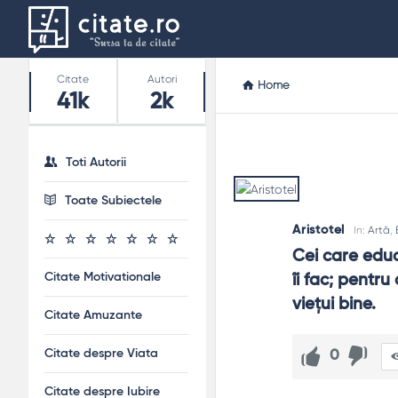
Stats
Citate
Autori
Home
41k
2k
Toti Autorii
Toate Subiectele
Aristotel
In:
Artă
,
Cei care educă
Citate Motivationale
îi fac; pentru
vieţui bine.
Citate Amuzante
Citate despre Viata
0
Citate despre Iubire