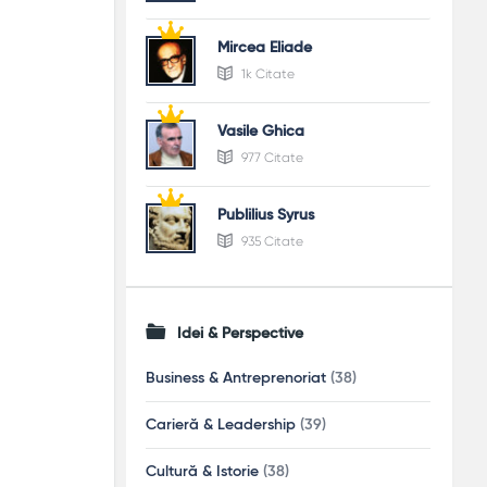
Mircea Eliade
1k Citate
Vasile Ghica
977 Citate
Publilius Syrus
935 Citate
Idei & Perspective
Business & Antreprenoriat
(38)
Carieră & Leadership
(39)
Cultură & Istorie
(38)