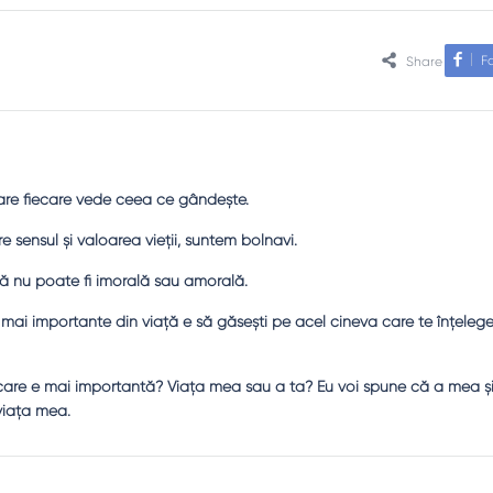
F
Share
care fiecare vede ceea ce gândeşte.
sensul şi valoarea vieţii, suntem bolnavi.
ă nu poate fi imorală sau amorală.
le mai importante din viaţă e să găseşti pe acel cineva care te înţeleg
a care e mai importantă? Viaţa mea sau a ta? Eu voi spune că a mea şi
 viaţa mea.