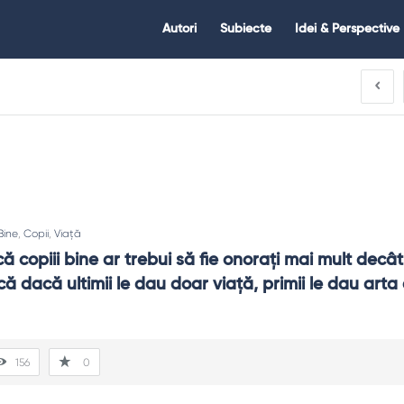
Citate.ro
Citate.ro
Autori
Subiecte
Idei & Perspective
Navigation
Bine
,
Copii
,
Viață
 copiii bine ar trebui să fie onoraţi mai mult decât 
 că dacă ultimii le dau doar viaţă, primii le dau arta 
156
0