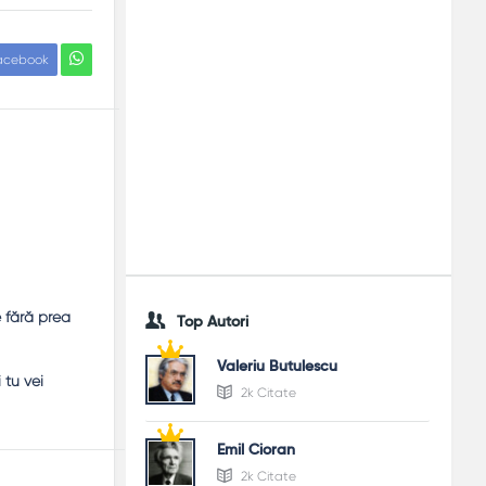
acebook
e fără prea
Top Autori
Valeriu Butulescu
 tu vei
2k Citate
Emil Cioran
2k Citate