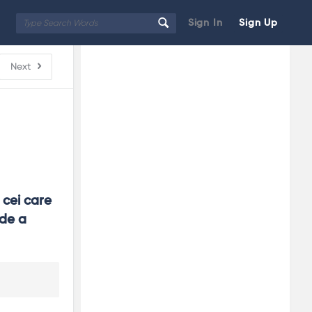
Sign In
Sign Up
Sidebar
Adv
Next
250x250
cei care 
de a 