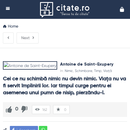
Cita
Home
Next
Antoine de Saint-Exupery
In:
Nimic
,
Schimbare
,
Timp
,
Viață
Cei ce nu schimbă nimic nu devin nimic. Viaţa nu va 
fi servit împlinirii lor. Iar timpul curge pentru ei 
asemenea unui pumn de nisip, pierzându-l.
0
162
0