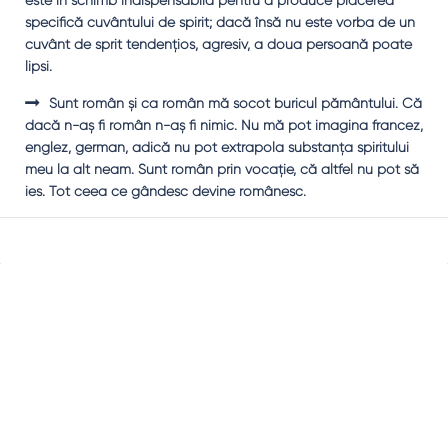
este în schimb indispensabilă pentru a produce plăcerea
specifică cuvântului de spirit; dacă însă nu este vorba de un
cuvânt de sprit tendenţios, agresiv, a doua persoană poate
lipsi.
Sunt român şi ca român mă socot buricul pământului. Că
dacă n-aş fi român n-aş fi nimic. Nu mă pot imagina francez,
englez, german, adică nu pot extrapola substanţa spiritului
meu la alt neam. Sunt român prin vocaţie, că altfel nu pot să
ies. Tot ceea ce gândesc devine românesc.
Sidebar
Adv
250x250