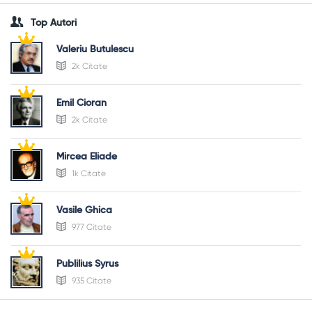
Top Autori
Valeriu Butulescu
2k Citate
Emil Cioran
2k Citate
Mircea Eliade
1k Citate
Vasile Ghica
977 Citate
Publilius Syrus
935 Citate