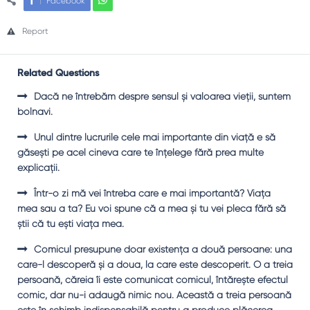
Facebook
Report
Related Questions
Dacă ne întrebăm despre sensul şi valoarea vieţii, suntem
bolnavi.
Unul dintre lucrurile cele mai importante din viaţă e să
găseşti pe acel cineva care te înţelege fără prea multe
explicaţii.
Într-o zi mă vei întreba care e mai importantă? Viaţa
mea sau a ta? Eu voi spune că a mea şi tu vei pleca fără să
ştii că tu eşti viaţa mea.
Comicul presupune doar existenţa a două persoane: una
care-l descoperă şi a doua, la care este descoperit. O a treia
persoană, căreia îi este comunicat comicul, întăreşte efectul
comic, dar nu-i adaugă nimic nou. Această a treia persoană