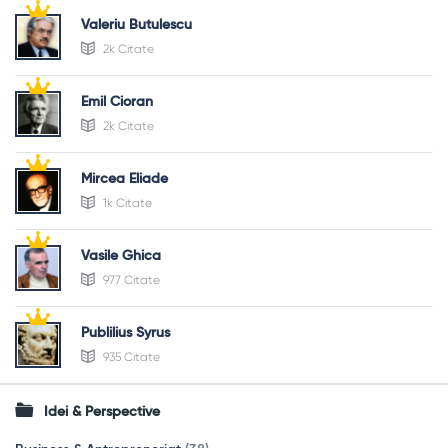
Valeriu Butulescu
2k Citate
Emil Cioran
2k Citate
Mircea Eliade
1k Citate
Vasile Ghica
977 Citate
Publilius Syrus
935 Citate
Idei & Perspective