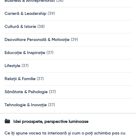
Business & Antreprenoriat
(38)
Carieră & Leadership
(39)
Cultură & Istorie
(38)
Dezvoltare Personală & Motivație
(39)
Educație & Inspirație
(37)
Lifestyle
(37)
Relații & Familie
(37)
Sănătate & Psihologie
(37)
Tehnologie & Inovație
(37)
Idei proaspete, perspective luminoase
Ce îți spune vocea ta interioară și cum o poți schimba pas cu