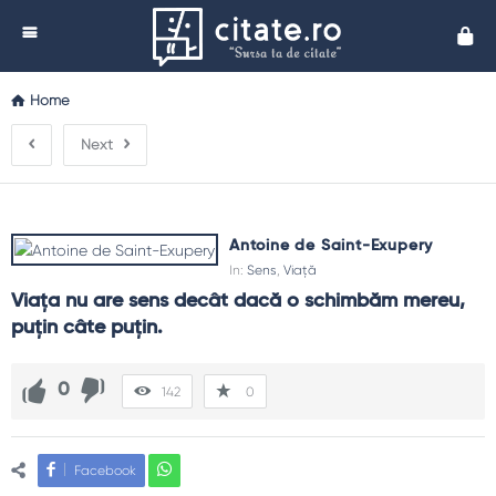
Cita
Home
Next
Antoine de Saint-Exupery
In:
Sens
,
Viață
Viaţa nu are sens decât dacă o schimbăm mereu, 
puţin câte puţin.
0
142
0
Facebook