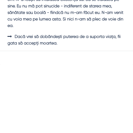
sine. Eu nu mă pot sinucide - indiferent de starea mea,
sănătate sau boală - fiindcă nu m-am făcut eu. N-am venit
cu voia mea pe lumea asta. Şi nici n-am să plec de voie din
ea.
Dacă vrei să dobândeşti puterea de a suporta viaţa, fii
gata să accepţi moartea.
Sidebar
Adv
250x250