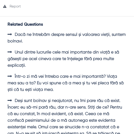
Report
Related Questions
Dacă ne întrebăm despre sensul şi valoarea vieţii, suntem
bolnavi.
Unul dintre lucrurile cele mai importante din viaţă e să
găseşti pe acel cineva care te înţelege fără prea multe
explicaţii.
Într-o zi mă vei întreba care e mai importantă? Viaţa
mea sau a ta? Eu voi spune că a mea şi tu vei pleca fără să
ştii că tu eşti viaţa mea.
Deşi sunt bolnav şi neajutorat, nu îmi pare rău că exist.
Încerc eu să-mi pară rău, dar n-are sens. Ştiţi de ce? Pentru
că eu constat, în mod evident, că exist. Ceea ce mă
confiscă pesimismului de a mă autonega este evidenta
existenţei mele. Omul care se sinucide n-a constatat că e
om. N-a reuşit să intuiască existenţa sa. Să se trăiască pe