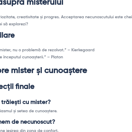
 asupra misterului
riozitate, creativitate și progres. Acceptarea necunoscutului este chei
ei să explorezi?
ilare
mister, nu o problemă de rezolvat.” – Kierkegaard
e începutul cunoașterii.” – Platon
re mister și cunoaștere
ecții finale
trăiești cu mister?
iasmul și setea de cunoaștere.
mem de necunoscut?
ne ieșirea din zona de confort.