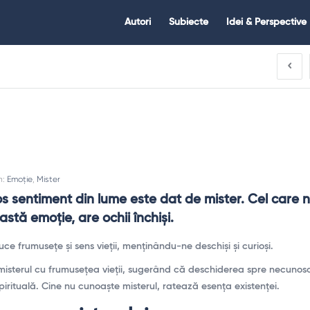
Citate.ro
Citate.ro
Autori
Subiecte
Idei & Perspective
Navigation
n:
Emoție
,
Mister
s sentiment din lume este dat de mister. Cel care n
stă emoţie, are ochii închişi.
ce frumusețe și sens vieții, menținându-ne deschiși și curioși.
 misterul cu frumusețea vieții, sugerând că deschiderea spre necuno
spirituală. Cine nu cunoaște misterul, ratează esența existenței.