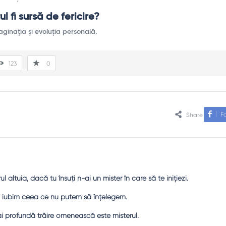
l fi sursă de fericire?
ginația și evoluția personală.
123
0
F
Share
rul altuia, dacă tu însuţi n-ai un mister în care să te iniţiezi.
ă iubim ceea ce nu putem să înțelegem.
 profundă trăire omenească este misterul.