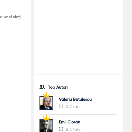
a unei vieți
Top Autori
Valeriu Butulescu
2k Citate
Emil Cioran
2k Citate