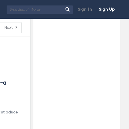
Sign In
Sign Up
Sidebar
Adv
Next
250x250
-a 
scut aduce