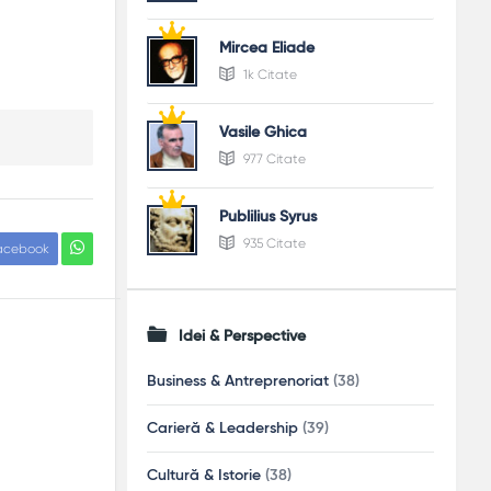
Mircea Eliade
1k Citate
Vasile Ghica
977 Citate
Publilius Syrus
935 Citate
acebook
Idei & Perspective
Business & Antreprenoriat
(38)
Carieră & Leadership
(39)
Cultură & Istorie
(38)