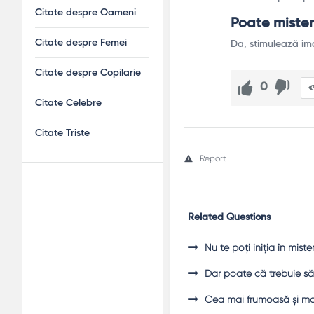
Citate despre Oameni
Poate misteru
Citate despre Femei
Da, stimulează ima
Citate despre Copilarie
0
Citate Celebre
Citate Triste
Report
Adv
Related Questions
120x600
Nu te poţi iniţia în miste
Dar poate că trebuie s
Cea mai frumoasă şi mai