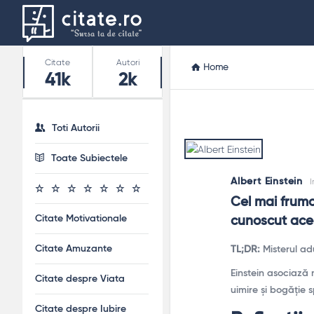
Stats
Citate
Autori
Home
41k
2k
Toti Autorii
Toate Subiectele
Albert Einstein
I
Cel mai frumo
Citate Motivationale
cunoscut acea
Citate Amuzante
TL;DR:
Misterul adu
Einstein asociază
Citate despre Viata
uimire și bogăție 
Citate despre Iubire