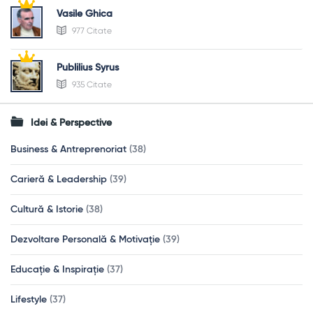
Vasile Ghica
977 Citate
Publilius Syrus
935 Citate
Idei & Perspective
Business & Antreprenoriat
(38)
Carieră & Leadership
(39)
Cultură & Istorie
(38)
Dezvoltare Personală & Motivație
(39)
Educație & Inspirație
(37)
Lifestyle
(37)