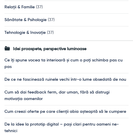
Relații & Familie
(37)
Sănătate & Psihologie
(37)
Tehnologie & Inovație
(37)
Idei proaspete, perspective luminoase
Ce îți spune vocea ta interioară și cum o poți schimba pas cu
pas
De ce ne fascinează ruinele vechi într-o lume obsedată de nou
Cum să dai feedback ferm, dar uman, fără să distrugi
motivația oamenilor
Cum creezi oferte pe care clienții abia așteaptă să le cumpere
De la idee la prototip digital – pași clari pentru oameni ne-
tehnici