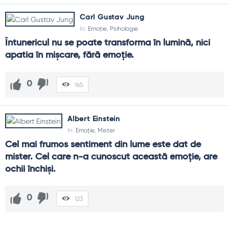
Carl Gustav Jung
In:
Emoție
,
Psihologie
Întunericul nu se poate transforma în lumină, nici 
apatia în mișcare, fără emoție.
0
165
Albert Einstein
In:
Emoție
,
Mister
Cel mai frumos sentiment din lume este dat de 
mister. Cel care n-a cunoscut această emoţie, are 
ochii închişi.
0
123
Sidebar