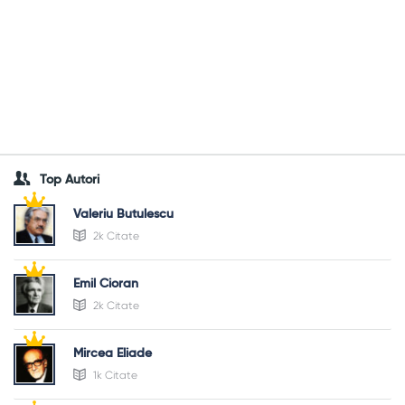
Top Autori
Valeriu Butulescu
2k Citate
Emil Cioran
2k Citate
Mircea Eliade
1k Citate