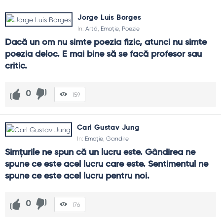
Jorge Luis Borges
In:
Artă
,
Emoție
,
Poezie
Dacă un om nu simte poezia fizic, atunci nu simte 
poezia deloc. E mai bine să se facă profesor sau 
critic.
0
159
Carl Gustav Jung
In:
Emoție
,
Gandire
Simțurile ne spun că un lucru este. Gândirea ne 
spune ce este acel lucru care este. Sentimentul ne 
spune ce este acel lucru pentru noi.
0
176