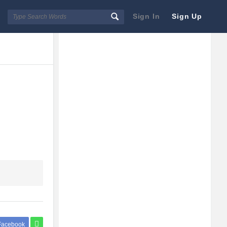
Sign In
Sign Up
Sidebar
Adv
250x250
Facebook