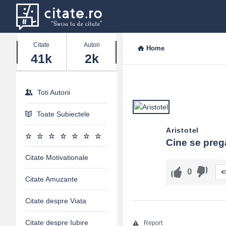
Stats
Citate
Autori
Home
41k
2k
Toti Autorii
Toate Subiectele
Aristotel
Cine se pregă
Citate Motivationale
0
Citate Amuzante
Citate despre Viata
Citate despre Iubire
Report