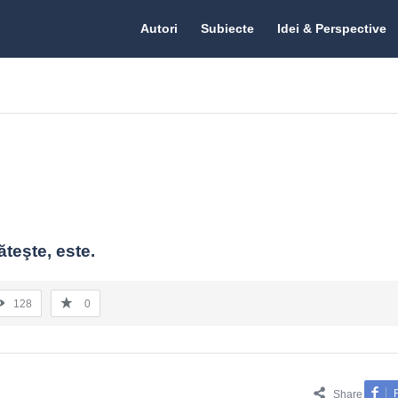
Citate.ro
Citate.ro
Autori
Subiecte
Idei & Perspective
Navigation
teşte, este.
128
0
Share