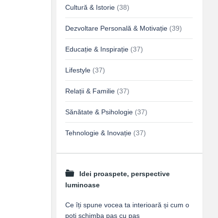
Cultură & Istorie
(38)
Dezvoltare Personală & Motivație
(39)
Educație & Inspirație
(37)
Lifestyle
(37)
Relații & Familie
(37)
Sănătate & Psihologie
(37)
Tehnologie & Inovație
(37)
Idei proaspete, perspective
luminoase
Ce îți spune vocea ta interioară și cum o
poți schimba pas cu pas