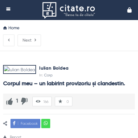
Cita
Home
Next
Iulian Boldea
In:
Corp
Corpul meu – un labirint provizoriu și clandestin.
1
166
0
Facebook
Report