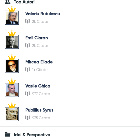
Top Autori
Valeriu Butulescu
2k Citate
Emil Cioran
2k Citate
Mircea Eliade
1k Citate
Vasile Ghica
977 Citate
Publilius Syrus
935 Citate
Idei & Perspective