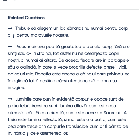
Related Questions
Trebuie să alegem un loc sănătos nu numai pentru corp,
ci şi pentru moravurile noastre.
Precum cineva poartă greutatea propriului corp, fără a o
simţi sau a-i fi străină, tot astfel nu ne deranjează copiii
noştri, ci numai ai altora. De aceea, fiecare are în aproapele
său o oglindă, în care-şi vede propriile defecte, greşeli, vicii,
obiceiuri rele. Reacţia este aceea a câinelui care privindu-se
în oglindă latră neştiind că-şi atenţionează propria sa
imagine.
Luminile care pun în evidenţă corpurile opace sunt de
patru feluri. Acestea sunt: lumina difuză, cum este cea
atmosferică... Şi cea directă, cum este aceea a Soarelui... A
treia este lumina reflectată; şi mai este o a patra, cum este
cea care trece prin corpurile translucide, cum ar fi pânza de
in, hârtia şi cele asemenea lor.