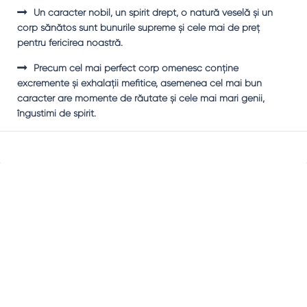
Un caracter nobil, un spirit drept, o natură veselă şi un
corp sănătos sunt bunurile supreme şi cele mai de preţ
pentru fericirea noastră.
Precum cel mai perfect corp omenesc conţine
excremente şi exhalaţii mefitice, asemenea cel mai bun
caracter are momente de răutate şi cele mai mari genii,
îngustimi de spirit.
Sidebar
Adv
250x250