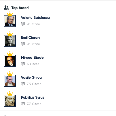
Top Autori
Valeriu Butulescu
2k Citate
Emil Cioran
2k Citate
Mircea Eliade
1k Citate
Vasile Ghica
977 Citate
Publilius Syrus
935 Citate