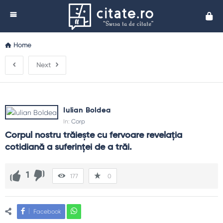
Cita
Home
Next
Iulian Boldea
In:
Corp
Corpul nostru trăiește cu fervoare revelația 
cotidiană a suferinței de a trăi.
1
177
0
Facebook