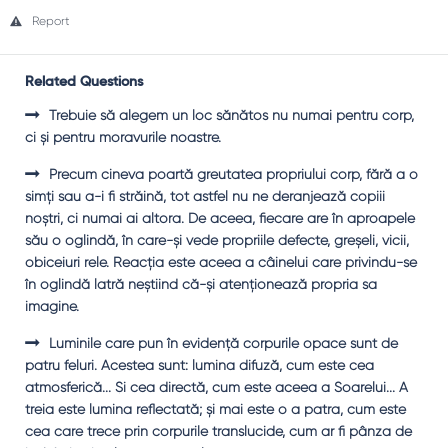
Report
Related Questions
Trebuie să alegem un loc sănătos nu numai pentru corp,
ci şi pentru moravurile noastre.
Precum cineva poartă greutatea propriului corp, fără a o
simţi sau a-i fi străină, tot astfel nu ne deranjează copiii
noştri, ci numai ai altora. De aceea, fiecare are în aproapele
său o oglindă, în care-şi vede propriile defecte, greşeli, vicii,
obiceiuri rele. Reacţia este aceea a câinelui care privindu-se
în oglindă latră neştiind că-şi atenţionează propria sa
imagine.
Luminile care pun în evidenţă corpurile opace sunt de
patru feluri. Acestea sunt: lumina difuză, cum este cea
atmosferică... Şi cea directă, cum este aceea a Soarelui... A
treia este lumina reflectată; şi mai este o a patra, cum este
cea care trece prin corpurile translucide, cum ar fi pânza de