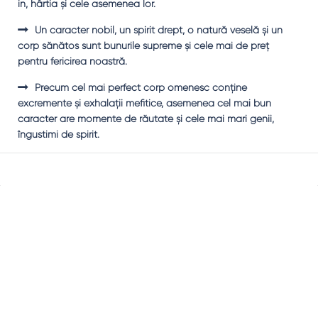
in, hârtia şi cele asemenea lor.
Un caracter nobil, un spirit drept, o natură veselă şi un
corp sănătos sunt bunurile supreme şi cele mai de preţ
pentru fericirea noastră.
Precum cel mai perfect corp omenesc conţine
excremente şi exhalaţii mefitice, asemenea cel mai bun
caracter are momente de răutate şi cele mai mari genii,
îngustimi de spirit.
Sidebar
Adv
250x250