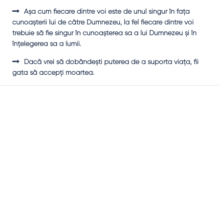
Aşa cum fiecare dintre voi este de unul singur în faţa
cunoaşterii lui de către Dumnezeu, la fel fiecare dintre voi
trebuie să fie singur în cunoaşterea sa a lui Dumnezeu şi în
înţelegerea sa a lumii.
Dacă vrei să dobândeşti puterea de a suporta viaţa, fii
gata să accepţi moartea.
Sidebar
Adv
250x250