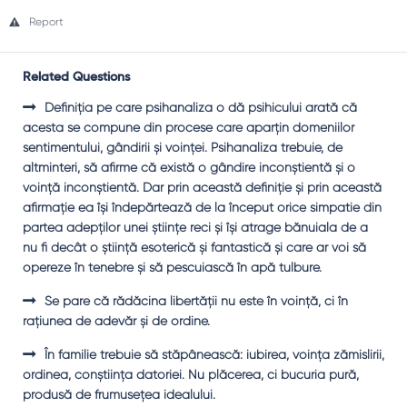
Report
Related Questions
Definiţia pe care psihanaliza o dă psihicului arată că
acesta se compune din procese care aparţin domeniilor
sentimentului, gândirii şi voinţei. Psihanaliza trebuie, de
altminteri, să afirme că există o gândire inconştientă şi o
voinţă inconştientă. Dar prin această definiţie şi prin această
afirmaţie ea îşi îndepărtează de la început orice simpatie din
partea adepţilor unei ştiinţe reci şi îşi atrage bănuiala de a
nu fi decât o ştiinţă esoterică şi fantastică şi care ar voi să
opereze în tenebre şi să pescuiască în apă tulbure.
Se pare că rădăcina libertăţii nu este în voinţă, ci în
raţiunea de adevăr şi de ordine.
În familie trebuie să stăpânească: iubirea, voinţa zămislirii,
ordinea, conştiinţa datoriei. Nu plăcerea, ci bucuria pură,
produsă de frumuseţea idealului.