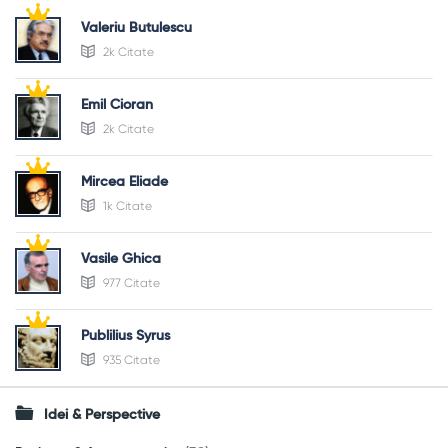
Valeriu Butulescu
2k Citate
Emil Cioran
2k Citate
Mircea Eliade
1k Citate
Vasile Ghica
977 Citate
Publilius Syrus
935 Citate
Idei & Perspective