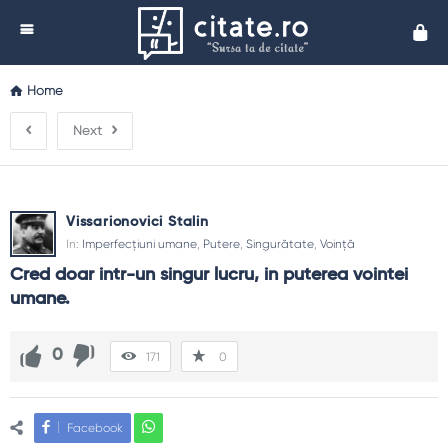
Cita
Home
Next
Vissarionovici Stalin
In:
Imperfecțiuni umane
,
Putere
,
Singurătate
,
Voință
Cred doar intr-un singur lucru, in puterea vointei 
umane.
0
171
0
Facebook