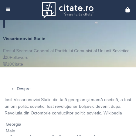
Cita
Vissarionovici Stalin
Fostul Secretar General al Partidului Comunist al Uniunii Sovietice
0
Followers
10
Citate
Despre
Iosif Vissarionovici Stalin din tată georgian și mamă osetină, a fost
un om politic sovietic, fost revoluționar bolșevic devenit după
Revoluția din Octombrie conducător politic sovietic. Wikipedia
Georgia
Male