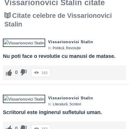
Vissarionovici Stalin citate
Citate celebre de Vissarionovici
Stalin
Vissarionovici Stalin
In:
Politică
,
Revoluție
Nu poti face o revolutie cu manusi de matase.
0
163
Vissarionovici Stalin
In:
Literatură
,
Scriitori
Scriitorul este inginerul sufletului uman.
0