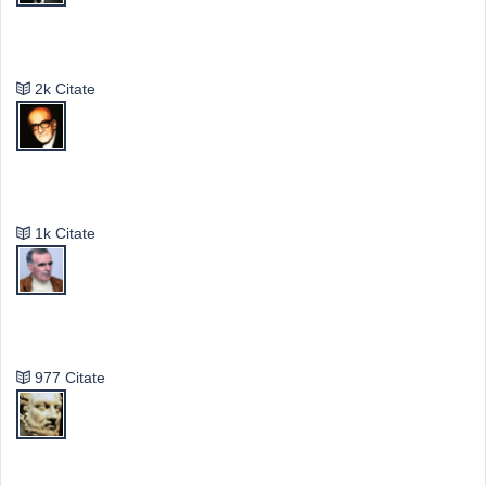
Emil Cioran
2k Citate
Mircea Eliade
1k Citate
Vasile Ghica
977 Citate
Publilius Syrus