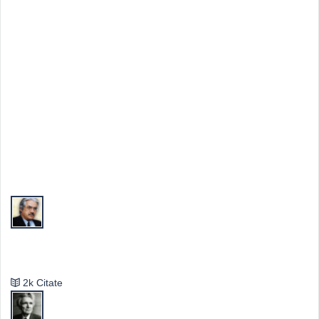
Top Autori
Valeriu Butulescu
2k Citate