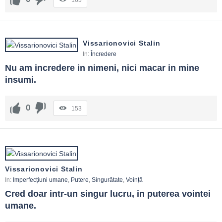
163
Vissarionovici Stalin
In:
Încredere
Nu am incredere in nimeni, nici macar in mine 
insumi.
0
153
Vissarionovici Stalin
In:
Imperfecțiuni umane
,
Putere
,
Singurătate
,
Voință
Cred doar intr-un singur lucru, in puterea vointei 
umane.