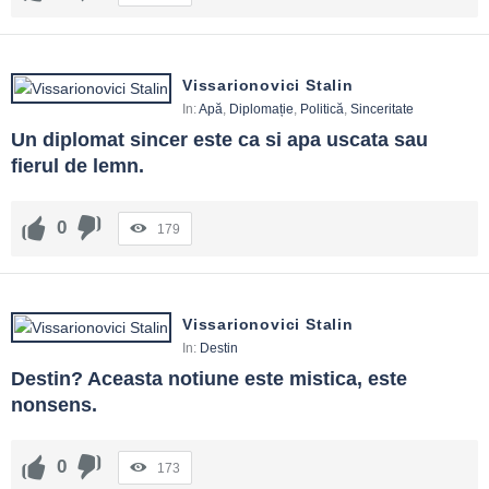
Vissarionovici Stalin
In:
Apă
,
Diplomație
,
Politică
,
Sinceritate
Un diplomat sincer este ca si apa uscata sau 
fierul de lemn.
0
179
Vissarionovici Stalin
In:
Destin
Destin? Aceasta notiune este mistica, este 
nonsens.
0
173