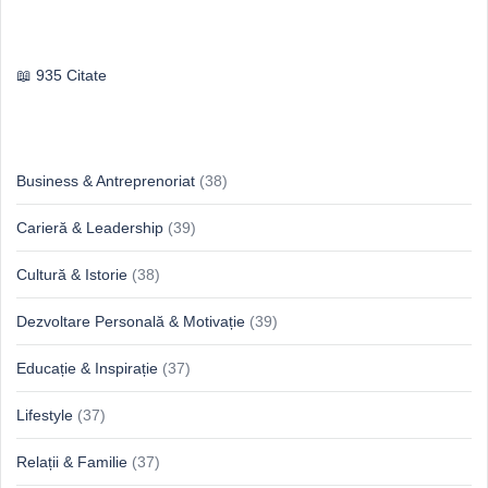
Publilius Syrus
935 Citate
Idei & Perspective
Business & Antreprenoriat
(38)
Carieră & Leadership
(39)
Cultură & Istorie
(38)
Dezvoltare Personală & Motivație
(39)
Educație & Inspirație
(37)
Lifestyle
(37)
Relații & Familie
(37)