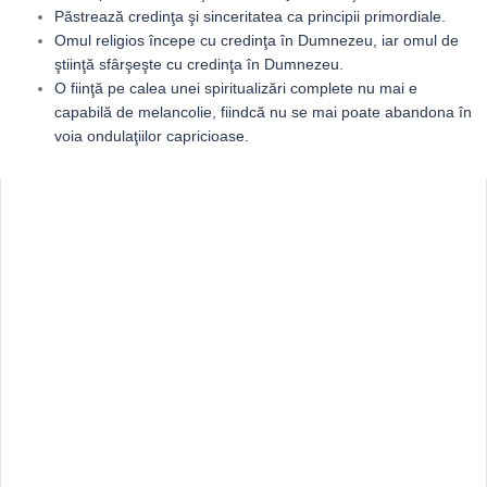
Păstrează credinţa şi sinceritatea ca principii primordiale.
Omul religios începe cu credinţa în Dumnezeu, iar omul de
ştiinţă sfârşeşte cu credinţa în Dumnezeu.
O fiinţă pe calea unei spiritualizări complete nu mai e
capabilă de melancolie, fiindcă nu se mai poate abandona în
voia ondulaţiilor capricioase.
Sidebar
Adv
250x250