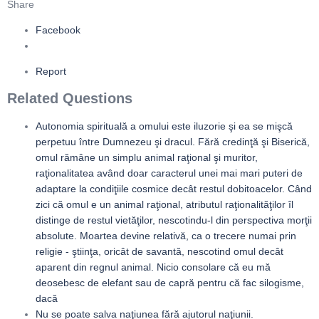
Share
Facebook
Report
Related Questions
Autonomia spirituală a omului este iluzorie şi ea se mişcă
perpetuu între Dumnezeu şi dracul. Fără credinţă şi Biserică,
omul rămâne un simplu animal raţional şi muritor,
raţionalitatea având doar caracterul unei mai mari puteri de
adaptare la condiţiile cosmice decât restul dobitoacelor. Când
zici că omul e un animal raţional, atributul raţionalităţilor îl
distinge de restul vietăţilor, nescotindu-l din perspectiva morţii
absolute. Moartea devine relativă, ca o trecere numai prin
religie - ştiinţa, oricât de savantă, nescotind omul decât
aparent din regnul animal. Nicio consolare că eu mă
deosebesc de elefant sau de capră pentru că fac silogisme,
dacă
Nu se poate salva naţiunea fără ajutorul naţiunii.