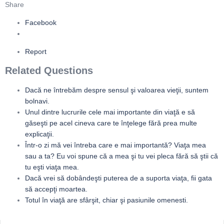
Share
Facebook
Report
Related Questions
Dacă ne întrebăm despre sensul şi valoarea vieţii, suntem
bolnavi.
Unul dintre lucrurile cele mai importante din viaţă e să
găseşti pe acel cineva care te înţelege fără prea multe
explicaţii.
Într-o zi mă vei întreba care e mai importantă? Viaţa mea
sau a ta? Eu voi spune că a mea şi tu vei pleca fără să ştii că
tu eşti viaţa mea.
Dacă vrei să dobândeşti puterea de a suporta viaţa, fii gata
să accepţi moartea.
Totul în viaţă are sfârşit, chiar şi pasiunile omenesti.