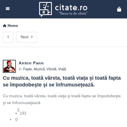
Cita
Home
Next
Anton Pann
In:
Fapte
,
Muzică
,
Vârstă
,
Viață
Cu muzica, toată vârsta, toată viaţa şi toată fapta 
se împodobeşte şi se înfrumuseţează.
Cu muzica, toată vârsta, toată viaţa şi toată fapta se împodobeşte
şi se înfrumuseţează.
3
191
0