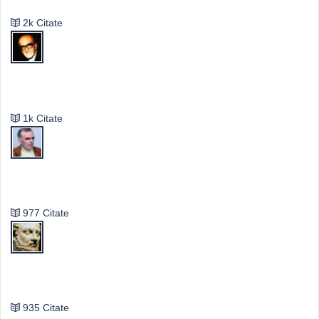
2k Citate
Mircea Eliade
1k Citate
Vasile Ghica
977 Citate
Publilius Syrus
935 Citate