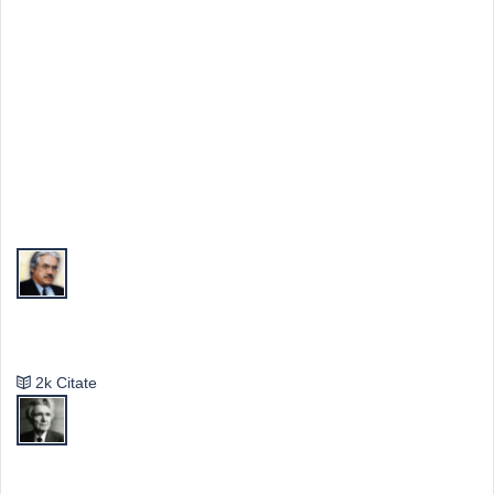
Top Autori
Valeriu Butulescu
2k Citate
Emil Cioran