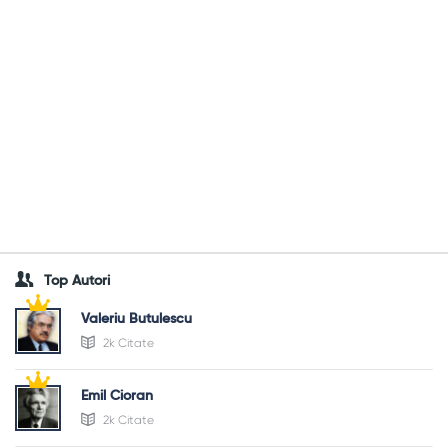
Top Autori
Valeriu Butulescu
2k Citate
Emil Cioran
2k Citate