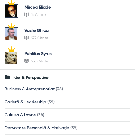
Mircea Eliade
1k Citate
Vasile Ghica
977 Citate
Publilius Syrus
935 Citate
Idei & Perspective
Business & Antreprenoriat
(38)
Carieră & Leadership
(39)
Cultură & Istorie
(38)
Dezvoltare Personală & Motivație
(39)