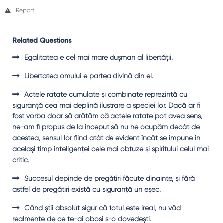
Report
Related Questions
Egalitatea e cel mai mare duşman al libertăţii.
Libertatea omului e partea divină din el.
Actele ratate cumulate şi combinate reprezintă cu
siguranţă cea mai deplină ilustrare a speciei lor. Dacă ar fi
fost vorba doar să arătăm că actele ratate pot avea sens,
ne-am fi propus de la început să nu ne ocupăm decât de
acestea, sensul lor fiind atât de evident încât se impune în
acelaşi timp inteligenţei cele mai obtuze şi spiritului celui mai
critic.
Succesul depinde de pregătiri făcute dinainte, şi fără
astfel de pregătiri există cu siguranţă un eşec.
Când ştii absolut sigur că totul este ireal, nu văd
realmente de ce te-ai obosi s-o dovedeşti.