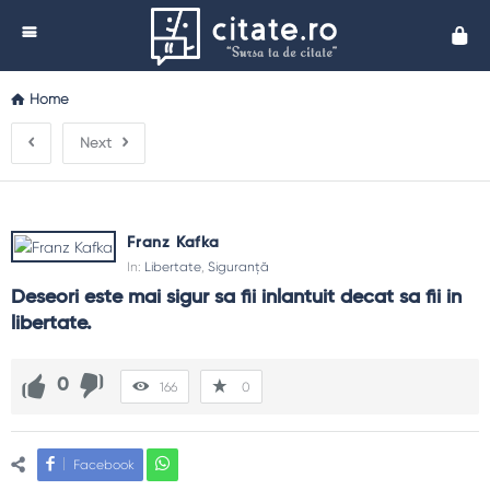
Cita
Home
Next
Franz Kafka
In:
Libertate
,
Siguranță
Deseori este mai sigur sa fii inlantuit decat sa fii in 
libertate.
0
166
0
Facebook