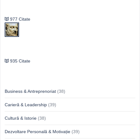
Vasile Ghica
977 Citate
Publilius Syrus
935 Citate
Idei & Perspective
Business & Antreprenoriat
(38)
Carieră & Leadership
(39)
Cultură & Istorie
(38)
Dezvoltare Personală & Motivație
(39)