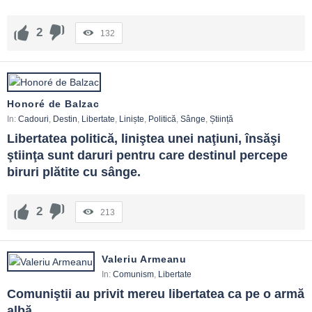
2
132
Honoré de Balzac
In:
Cadouri
,
Destin
,
Libertate
,
Liniște
,
Politică
,
Sânge
,
Știință
Libertatea politică, liniştea unei naţiuni, însăşi 
ştiinţa sunt daruri pentru care destinul percepe 
biruri plătite cu sânge.
2
213
Valeriu Armeanu
In:
Comunism
,
Libertate
Comuniştii au privit mereu libertatea ca pe o armă 
albă.