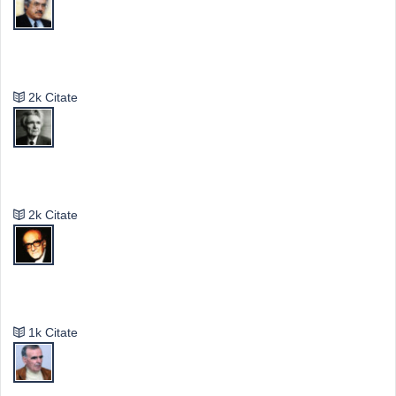
Valeriu Butulescu
2k Citate
Emil Cioran
2k Citate
Mircea Eliade
1k Citate