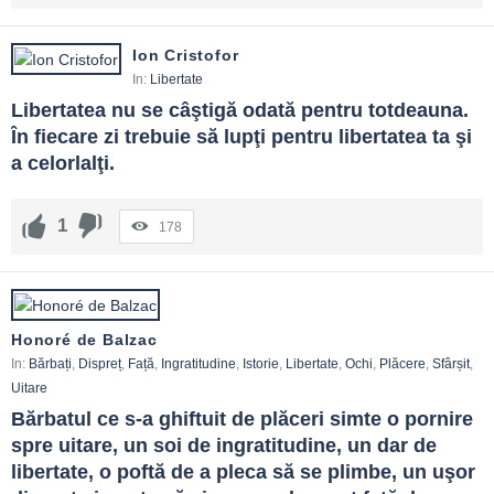
Ion Cristofor
In:
Libertate
Libertatea nu se câştigă odată pentru totdeauna. 
În fiecare zi trebuie să lupţi pentru libertatea ta şi 
a celorlalţi.
1
178
Honoré de Balzac
In:
Bărbați
,
Dispreț
,
Față
,
Ingratitudine
,
Istorie
,
Libertate
,
Ochi
,
Plăcere
,
Sfârșit
,
Uitare
Bărbatul ce s-a ghiftuit de plăceri simte o pornire 
spre uitare, un soi de ingratitudine, un dar de 
libertate, o poftă de a pleca să se plimbe, un uşor 