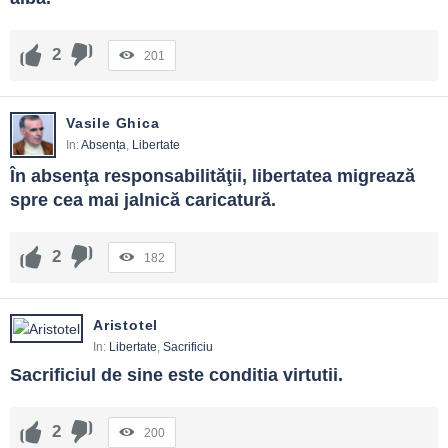
2
201
Vasile Ghica
In:
Absența
,
Libertate
În absenţa responsabilităţii, libertatea migrează 
spre cea mai jalnică caricatură.
2
182
Aristotel
In:
Libertate
,
Sacrificiu
Sacrificiul de sine este conditia virtutii.
2
200