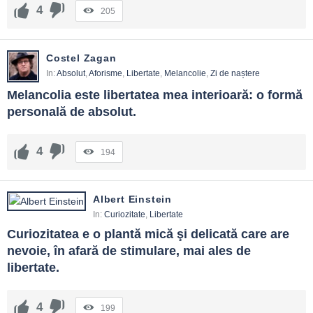
FAQ și reflecții finale
4
205
Nu limitează regulile libertatea?
O protejează de abuzuri. Regulile bune apără pe cei slabi și
Costel Zagan
creează spațiu pentru inițiativă.
In:
Absolut
,
Aforisme
,
Libertate
,
Melancolie
,
Zi de naștere
Melancolia este libertatea mea interioară: o formă 
Cum evit egoismul în numele libertății?
personală de absolut.
Întreabă cui folosește alegerea ta și ce cost are pentru ceilalți.
Libertatea matură iubește binele comun.
4
194
Ce fac când mi-e teamă să vorbesc?
Începe mic, caută aliați, documentează-te și păstrează tonul
Albert Einstein
respectuos. Curajul crește în mișcare.
In:
Curiozitate
,
Libertate
E libertatea doar politică?
Curiozitatea e o plantă mică şi delicată care are 
nevoie, în afară de stimulare, mai ales de 
Nu. E și domestică, profesională, interioară. Se antrenează în
libertate.
decizii zilnice.
Cum folosesc citatele în educație?
4
199