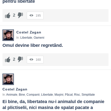
pentru libertate
2
195
Costel Zagan
In:
Libertate
,
Oameni
Omul devine liber regretând.
2
160
Costel Zagan
In:
Animale
,
Bine
,
Companii
,
Libertate
,
Mașini
,
Păcat
,
Risc
,
Simplitate
Ei bine, da, libertatea nu-i animalul de companie 
al plictiselii, nici masina de spalat pacate a 