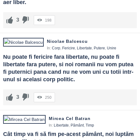
aer liber.
3
198
Nicolae Balcescu
In:
Corp
,
Fericire
,
Libertate
,
Putere
,
Unire
Nu poate fi fericire fara libertate, nu poate fi 
libertate fara putere, si noi romanii nu vom putea 
fi puternici pana cand nu ne vom uni cu totii intr-
unul si acelasi corp politic.
3
250
Mircea Cel Batran
In:
Libertate
,
Pământ
,
Timp
Cât timp va fi să fim pe-acest pământ, noi luptăm 