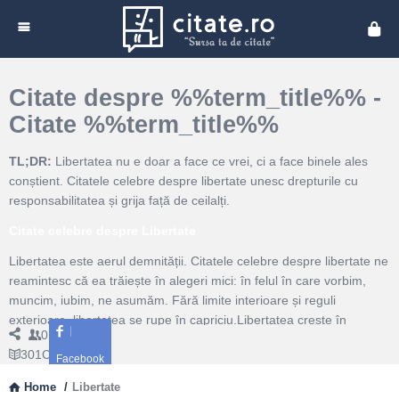
Cita
Citate despre %%term_title%% -
Citate %%term_title%%
TL;DR:
Libertatea nu e doar a face ce vrei, ci a face binele ales
conștient. Citatele celebre despre libertate unesc drepturile cu
responsabilitatea și grija față de ceilalți.
Citate celebre despre Libertate
Libertatea este aerul demnității. Citatele celebre despre libertate ne
reamintesc că ea trăiește în alegeri mici: în felul în care vorbim,
muncim, iubim, ne asumăm. Fără limite interioare și reguli
exterioare, libertatea se rupe în capriciu.Libertatea crește în
0
Followers
comunități care încurajează inițiativa și apără minoritățile. Ea cere
301
Citate
curajul de a spune nu presiunilor, dar și generozitatea de a spune
Facebook
da binelui comun.
Home
/
Libertate