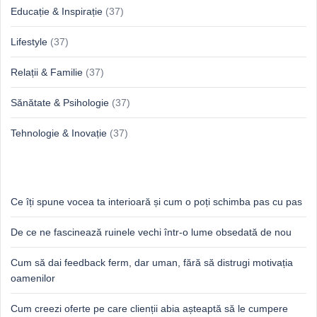
Educație & Inspirație
(37)
Lifestyle
(37)
Relații & Familie
(37)
Sănătate & Psihologie
(37)
Tehnologie & Inovație
(37)
Idei proaspete, perspective luminoase
Ce îți spune vocea ta interioară și cum o poți schimba pas cu pas
De ce ne fascinează ruinele vechi într-o lume obsedată de nou
Cum să dai feedback ferm, dar uman, fără să distrugi motivația
oamenilor
Cum creezi oferte pe care clienții abia așteaptă să le cumpere