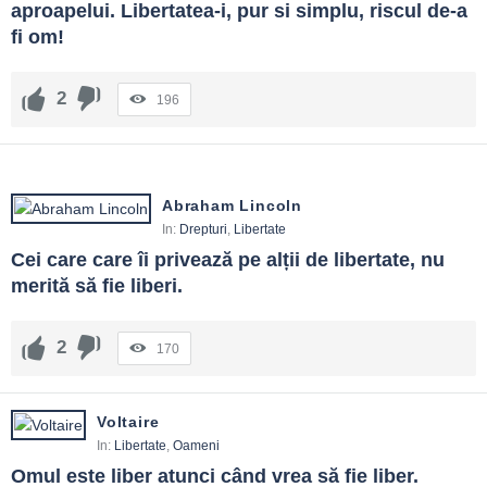
aproapelui. Libertatea-i, pur si simplu, riscul de-a 
fi om!
2
196
Abraham Lincoln
In:
Drepturi
,
Libertate
Cei care care îi privează pe alții de libertate, nu 
merită să fie liberi.
2
170
Voltaire
In:
Libertate
,
Oameni
Omul este liber atunci când vrea să fie liber.