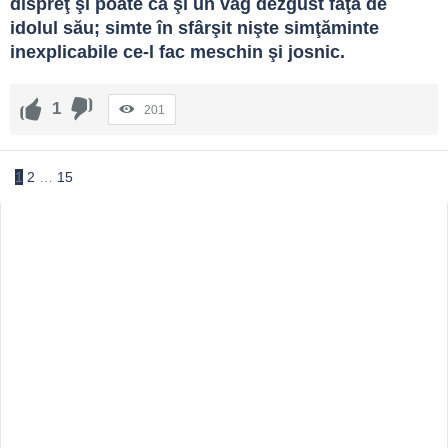
dispreţ şi poate că şi un vag dezgust faţă de 
idolul său; simte în sfârşit nişte simţăminte 
inexplicabile ce-l fac meschin şi josnic.
1
201
1
2
…
15
Sidebar
Adv
250x250