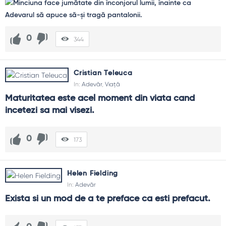
0
344
Cristian Teleuca
In:
Adevăr
,
Viață
Maturitatea este acel moment din viata cand 
incetezi sa mai visezi.
0
173
Helen Fielding
In:
Adevăr
Exista si un mod de a te preface ca esti prefacut.