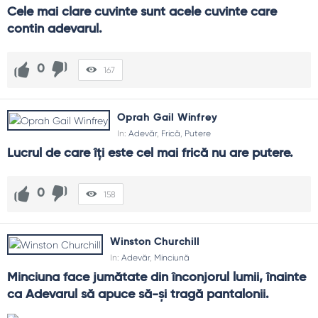
Cele mai clare cuvinte sunt acele cuvinte care 
contin adevarul.
0
167
Oprah Gail Winfrey
In:
Adevăr
,
Frică
,
Putere
Lucrul de care îți este cel mai frică nu are putere.
0
158
Winston Churchill
In:
Adevăr
,
Minciună
Minciuna face jumătate din înconjorul lumii, înainte 
ca Adevarul să apuce să-și tragă pantalonii.