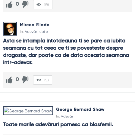
0
158
Mircea Eliade
In:
Adevăr
,
Iubire
Asta se intampla intotdeauna ti se pare ca iubita 
seamana cu tot ceea ce ti se povesteste despre 
dragoste, dar poate ca de data aceasta seamana 
intr-adevar.
0
153
George Bernard Shaw
In:
Adevăr
Toate marile adevăruri pornesc ca blasfemii.