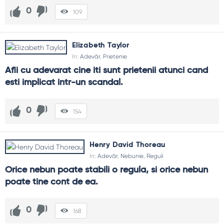
0
109
Elizabeth Taylor
In:
Adevăr
,
Prietenie
Afli cu adevarat cine iti sunt prietenii atunci cand 
esti implicat intr-un scandal.
0
154
Henry David Thoreau
In:
Adevăr
,
Nebunie
,
Reguli
Orice nebun poate stabili o regula, si orice nebun 
poate tine cont de ea.
0
168