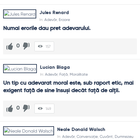
Jules Renard
In:
Adevăr
,
Eroare
Numai erorile dau pret adevarului.
0
157
Lucian Blaga
In:
Adevăr
,
Față
,
Moralitate
Un tip cu adevarat moral este, sub raport etic, mai 
exigent față de sine însuși decât față de alții.
0
149
Neale Donald Walsch
In:
Adevăr
,
Conversație
,
Cuvânt
,
Dumnezeu