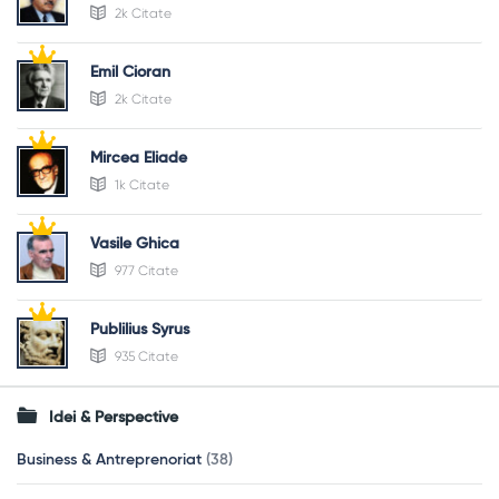
2k Citate
Emil Cioran
2k Citate
Mircea Eliade
1k Citate
Vasile Ghica
977 Citate
Publilius Syrus
935 Citate
Idei & Perspective
Business & Antreprenoriat
(38)