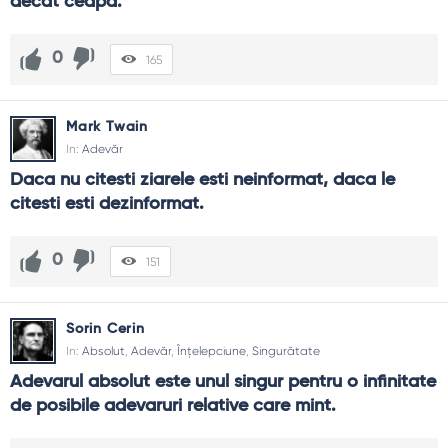
decat ceapa.
Adevărul doare uneori: merită?
Pe termen scurt poate durea; pe termen lung el vindecă.
Durerea utilă scurtează rătăcirea. Când e rostit cu grijă,
0
165
adevărul devine teren solid pentru încredere, creștere și
cooperare.
Mark Twain
In:
Adevăr
Daca nu citesti ziarele esti neinformat, daca le 
citesti esti dezinformat.
0
151
Sorin Cerin
In:
Absolut
,
Adevăr
,
Înțelepciune
,
Singurătate
Adevarul absolut este unul singur pentru o infinitate 
de posibile adevaruri relative care mint.