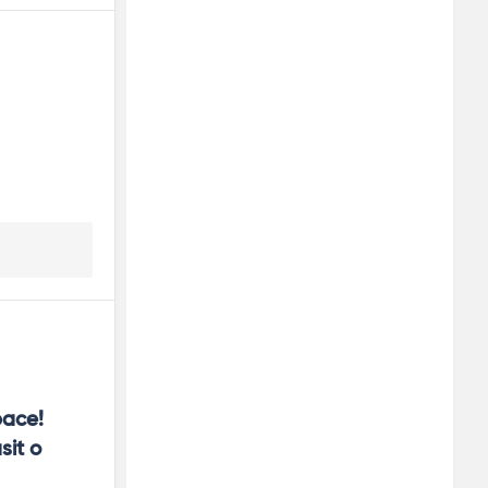
250x250
o însoțește și oferă sprijin practic.
ace! 
mitatea poate fi o formă de grijă.
it o 