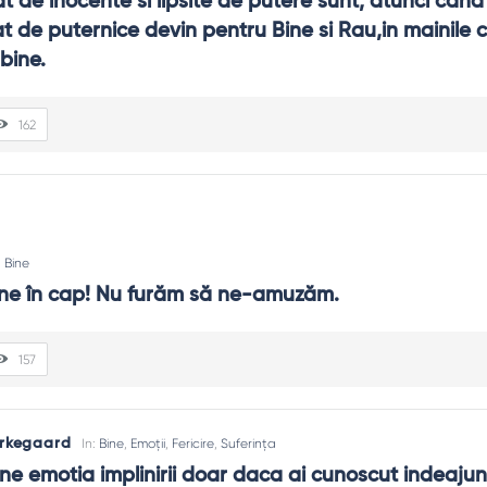
 de inocente si lipsite de putere sunt, atunci cand l
at de puternice devin pentru Bine si Rau,in mainile c
bine.
162
:
Bine
bine în cap! Nu furăm să ne-amuzăm.
157
erkegaard
In:
Bine
,
Emoții
,
Fericire
,
Suferința
ine emotia implinirii doar daca ai cunoscut indeajun