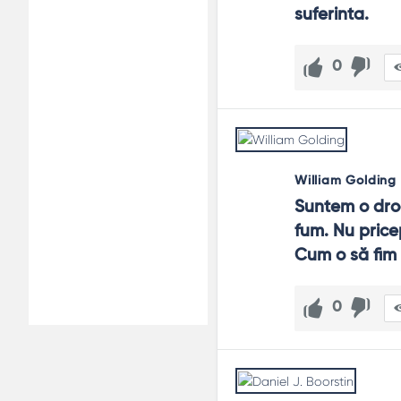
suferinta.
0
William Golding
Suntem o droa
fum. Nu price
Cum o să fim 
0