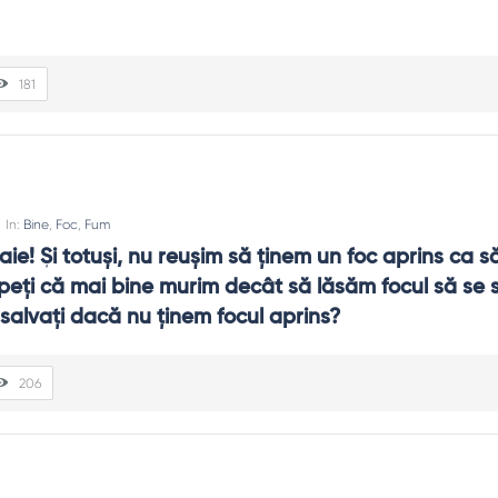
181
In:
Bine
,
Foc
,
Fum
ie! Şi totuşi, nu reuşim să ţinem un foc aprins ca s
peţi că mai bine murim decât să lăsăm focul să se s
salvaţi dacă nu ţinem focul aprins?
206