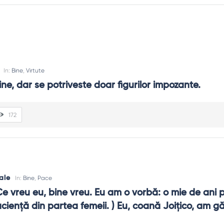
In:
Bine
,
Virtute
ine, dar se potriveste doar figurilor impozante.
172
validezi, ajuți specific. Binele adevărat nu bagatelizează durerea; 
ale
In:
Bine
,
Pace
e vreu eu, bine vreu. Eu am o vorbă: o mie de ani p
 spune „nu” unei dependențe, a trasa limite pentru a proteja. Fer
cienţă din partea femeii. ) Eu, coană Joiţico, am găs