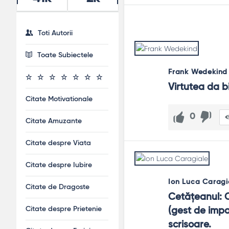
Compasiune
: a vedea suferința.
Utilitate
: ajutorul chiar ajută.
Limite
: „nu”-uri care protejează.
Toti Autorii
Demnitate
: nu umilim când ajutăm.
Perseverență
: binele constant câștigă.
Toate Subiectele
Ghid de folosire
Frank Wedekind
Întreabă „ce ar fi de ajutor pentru tine?”
Virtutea da b
Leagă vorba de acțiune și termen.
Citate Motivationale
Măsoară efectul: a scăzut suferința?
Protejează-ți resursele: binele se întreține.
0
Citate Amuzante
FAQ și reflecții finale
Citate despre Viata
Cum evit binele „toxicității pozitive”?
Nu anulezi emoțiile, nu presezi cu optimism forțat. Asculți, 
Citate despre Iubire
Ion Luca Caragi
Binele cere întotdeauna „blândețe”?
Citate de Dragoste
Cetăţeanul: C
Cere în primul rând respect. Uneori înseamnă fermitate: a
Citate despre Prietenie
(gest de impa
Cum mă protejez de epuizare?
scrisoare.