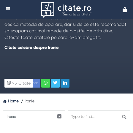
Citate despre Ironie
Cita
Iata o selectie remarcabila de
citate despre ironie
. Afla
cum ia nasterea aceasta, de ce o folosim din ce in ce mai
des ca metoda de aparare, dar si de ce este recomandat
sa scapam cat mai repede de o astfel de atitudine.
Citeste toate citatele pe care le-am pregatit.
Citate celebre despre Ironie
95
Citate
Facebook
Home
/
Ironie