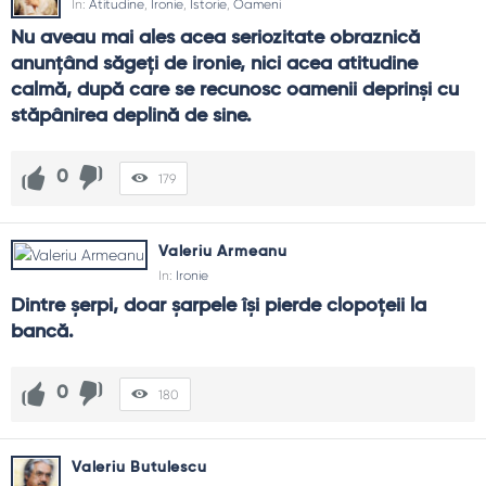
In:
Atitudine
,
Ironie
,
Istorie
,
Oameni
Nu aveau mai ales acea seriozitate obraznică 
anunţând săgeţi de ironie, nici acea atitudine 
calmă, după care se recunosc oamenii deprinşi cu 
stăpânirea deplină de sine.
0
179
Valeriu Armeanu
In:
Ironie
Dintre şerpi, doar şarpele îşi pierde clopoţeii la 
bancă.
0
180
Valeriu Butulescu