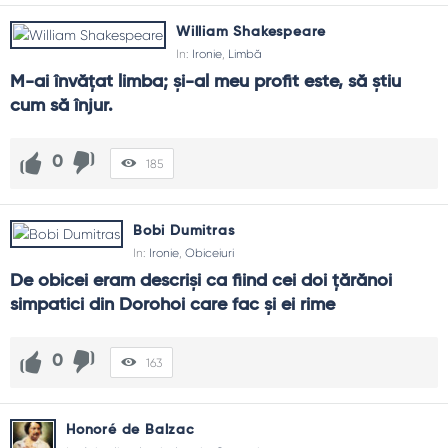
William Shakespeare
In:
Ironie
,
Limbă
M-ai învățat limba; și-al meu profit este, să știu 
cum să înjur.
0
185
Bobi Dumitras
In:
Ironie
,
Obiceiuri
De obicei eram descriși ca fiind cei doi țărănoi 
simpatici din Dorohoi care fac și ei rime
0
163
Honoré de Balzac