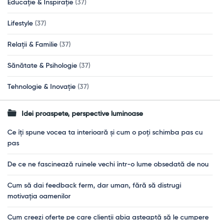
Educație & Inspirație
(37)
Lifestyle
(37)
Relații & Familie
(37)
Sănătate & Psihologie
(37)
Tehnologie & Inovație
(37)
Idei proaspete, perspective luminoase
Ce îți spune vocea ta interioară și cum o poți schimba pas cu
pas
De ce ne fascinează ruinele vechi într-o lume obsedată de nou
Cum să dai feedback ferm, dar uman, fără să distrugi
motivația oamenilor
Cum creezi oferte pe care clienții abia așteaptă să le cumpere