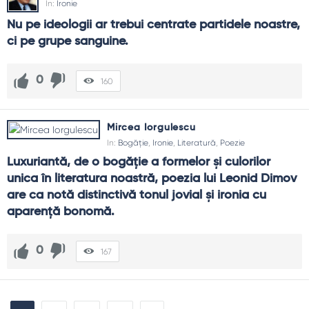
In:
Ironie
Nu pe ideologii ar trebui centrate partidele noastre, 
ci pe grupe sanguine.
0
160
Mircea Iorgulescu
In:
Bogăție
,
Ironie
,
Literatură
,
Poezie
Luxuriantă, de o bogăție a formelor și culorilor 
unica în literatura noastră, poezia lui Leonid Dimov 
are ca notă distinctivă tonul jovial și ironia cu 
aparență bonomă.
0
167