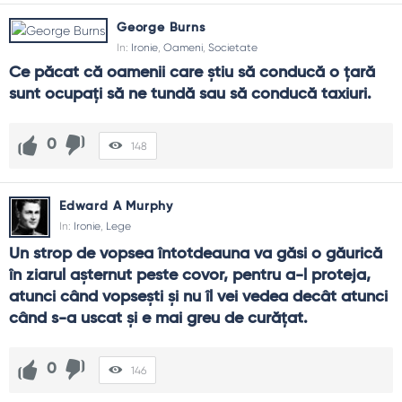
George Burns
In:
Ironie
,
Oameni
,
Societate
Ce păcat că oamenii care știu să conducă o țară 
sunt ocupați să ne tundă sau să conducă taxiuri.
0
148
Edward A Murphy
In:
Ironie
,
Lege
Un strop de vopsea întotdeauna va găsi o găurică 
în ziarul așternut peste covor, pentru a-l proteja, 
atunci când vopsești și nu îl vei vedea decât atunci 
când s-a uscat și e mai greu de curățat.
0
146