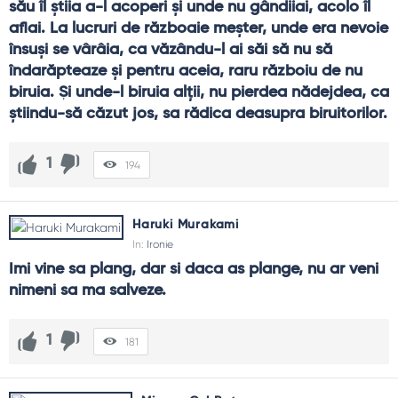
său îl știia a-l acoperi și unde nu gândiiai, acolo îl 
aflai. La lucruri de războaie meșter, unde era nevoie 
însuși se vârâia, ca văzându-l ai săi să nu să 
îndarăpteaze și pentru aceia, raru războiu de nu 
biruia. Și unde-l biruia alții, nu pierdea nădejdea, ca 
știindu-să căzut jos, sa rădica deasupra biruitorilor.
1
194
Haruki Murakami
In:
Ironie
Imi vine sa plang, dar si daca as plange, nu ar veni 
nimeni sa ma salveze.
1
181