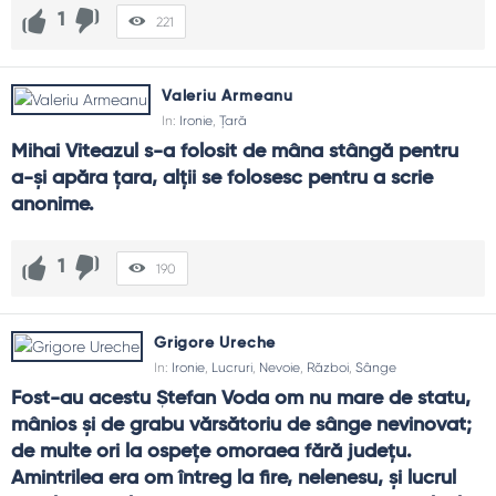
1
221
Valeriu Armeanu
In:
Ironie
,
Țară
Mihai Viteazul s-a folosit de mâna stângă pentru 
a-şi apăra ţara, alţii se folosesc pentru a scrie 
anonime.
1
190
Grigore Ureche
In:
Ironie
,
Lucruri
,
Nevoie
,
Război
,
Sânge
Fost-au acestu Ștefan Voda om nu mare de statu, 
mânios și de grabu vărsătoriu de sânge nevinovat; 
de multe ori la ospețe omoraea fără județu. 
Amintrilea era om întreg la fire, nelenesu, și lucrul 