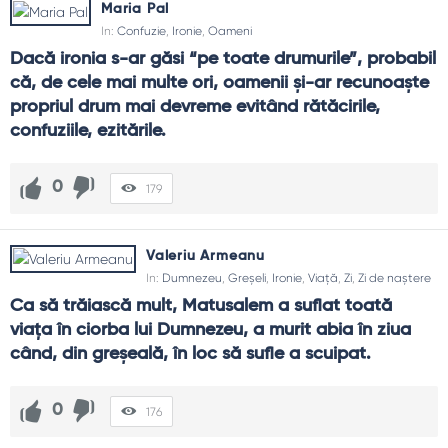
Maria Pal
In:
Confuzie
,
Ironie
,
Oameni
Dacă ironia s-ar găsi “pe toate drumurile”, probabil 
că, de cele mai multe ori, oamenii şi-ar recunoaşte 
propriul drum mai devreme evitând rătăcirile, 
confuziile, ezitările.
0
179
Valeriu Armeanu
In:
Dumnezeu
,
Greșeli
,
Ironie
,
Viață
,
Zi
,
Zi de naștere
Ca să trăiască mult, Matusalem a suflat toată 
viaţa în ciorba lui Dumnezeu, a murit abia în ziua 
când, din greşeală, în loc să sufle a scuipat.
0
176