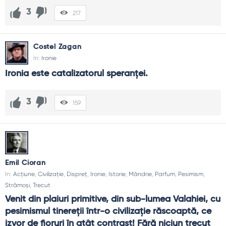
3
217
Costel Zagan
In:
Ironie
Ironia este catalizatorul speranței.
3
159
Emil Cioran
In:
Acțiune
,
Civilizație
,
Dispreț
,
Ironie
,
Istorie
,
Mândrie
,
Parfum
,
Pesimism
,
Strămoși
,
Trecut
Venit din plaiuri primitive, din sub-lumea Valahiei, cu 
pesimismul tinereţii într-o civilizaţie răscoaptă, ce 
izvor de fioruri în atât contrast! Fără niciun trecut 