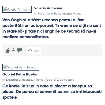
Valeriu Armeanu
In:
Frică
,
Ironie
,
Personalitate
,
Vreme
Van Gogh şi-a tăiat urechea pentru a lăsa 
posterităţii un autoportret, în vreme ce alţii nu sunt 
în stare să-şi taie nici unghiile de teamă să nu-şi 
mutileze personalitatea.
4
220
Gabriel Petru Baetan
In:
Despărțire
,
Începuturi
,
Ironie
,
Ploaie
,
Zi
,
Zi de naștere
Ce ironie. In ziua in care ai plecat a inceput sa 
ploua. De parca ai convenit cu zeii sa imi intoarceti 
spatele.