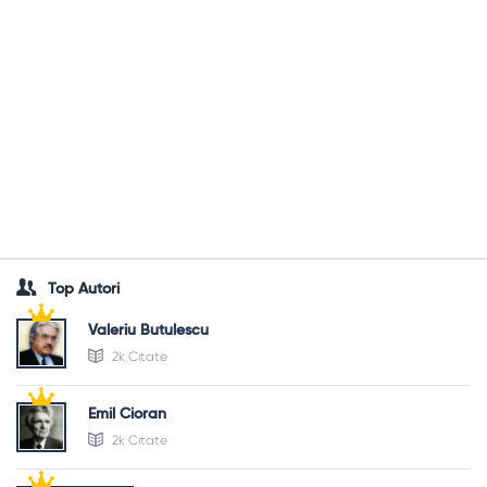
Top Autori
Valeriu Butulescu
2k Citate
Emil Cioran
2k Citate