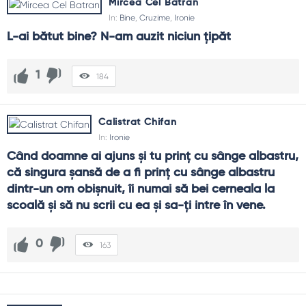
Mircea Cel Batran
In:
Bine
,
Cruzime
,
Ironie
L-ai bătut bine? N-am auzit niciun țipăt
1
184
Calistrat Chifan
In:
Ironie
Când doamne ai ajuns și tu prinț cu sânge albastru, 
că singura șansă de a fi prinț cu sânge albastru 
dintr-un om obișnuit, îi numai să bei cerneala la 
scoală și să nu scrii cu ea și sa-ți intre în vene.
0
163