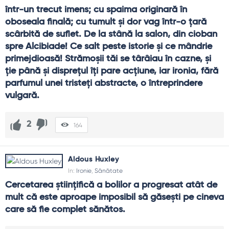
într-un trecut imens; cu spaima originară în 
oboseala finală; cu tumult şi dor vag într-o ţară 
scârbită de suflet. De la stână la salon, din cioban 
spre Alcibiade! Ce salt peste istorie şi ce mândrie 
primejdioasă! Strămoşii tăi se târâiau în cazne, şi 
ţie până şi dispreţul îţi pare acţiune, iar ironia, fără 
parfumul unei tristeţi abstracte, o întreprindere 
vulgară.
2
164
Aldous Huxley
In:
Ironie
,
Sănătate
Cercetarea științifică a bolilor a progresat atât de 
mult că este aproape imposibil să găsești pe cineva 
care să fie complet sănătos.