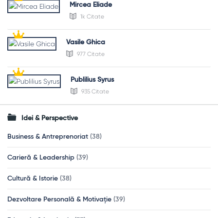
Mircea Eliade
1k Citate
Vasile Ghica
977 Citate
Publilius Syrus
935 Citate
Idei & Perspective
Business & Antreprenoriat
(38)
Carieră & Leadership
(39)
Cultură & Istorie
(38)
Dezvoltare Personală & Motivație
(39)