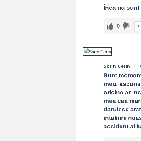
Înca nu sunt 
0
Sorin Cerin
In:
B
Sunt momente
meu, ascuns i
oricine ar inc
mea cea mare.
daruiesc atat
intalnirii no
accident al iu