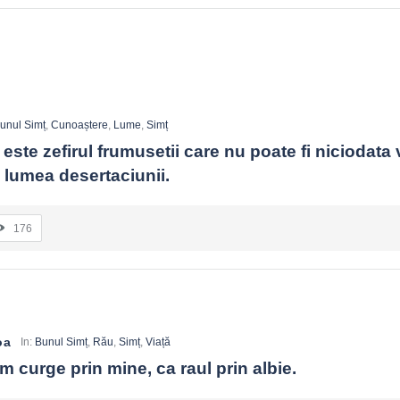
unul Simț
,
Cunoaștere
,
Lume
,
Simț
ste zefirul frumusetii care nu poate fi niciodata v
n lumea desertaciunii.
176
oa
In:
Bunul Simț
,
Rău
,
Simț
,
Viață
m curge prin mine, ca raul prin albie.
întreține dependențe. Binele eficient întărește libertatea, nu o slăbește.