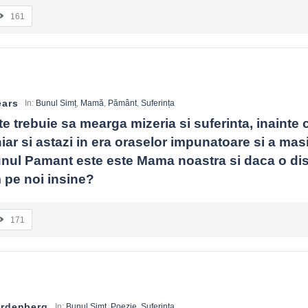
161
e și menține calitatea ajutorului pe care îl poți oferi.
uarea efectelor, nu doar a intențiilor.
ears
In:
Bunul Simț
,
Mamă
,
Pământ
,
Suferința
elui în spectacol care golește miezul lui.
e trebuie sa mearga mizeria si suferinta, inainte c
ar si astazi in era oraselor impunatoare si a masin
rămâi bun pe termen lung.
unul Pamant este este Mama noastra si daca o dis
 pe noi insine?
171
ardenberg
In:
Bunul Simț
,
Poezie
,
Suferința