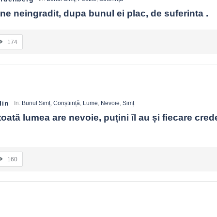
e neingradit, dupa bunul ei plac, de suferinta .
174
lin
In:
Bunul Simț
,
Conștiință
,
Lume
,
Nevoie
,
Simț
oată lumea are nevoie, puțini îl au și fiecare crede 
160