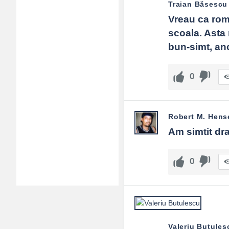
Traian Băsescu
Vreau ca roman
scoala. Asta 
bun-simt, anc
0
Robert M. Hens
Am simtit dra
0
Valeriu Butules