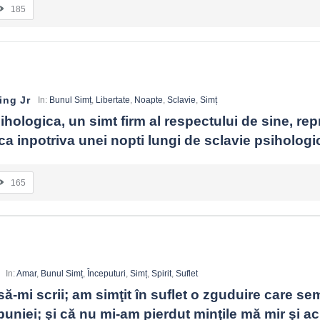
185
ing Jr
In:
Bunul Simț
,
Libertate
,
Noapte
,
Sclavie
,
Simț
ihologica, un simt firm al respectului de sine, repr
a inpotriva unei nopti lungi de sclavie psihologi
165
In:
Amar
,
Bunul Simț
,
Începuturi
,
Simț
,
Spirit
,
Suflet
 să-mi scrii; am simţit în suflet o zguduire care se
uniei; şi că nu mi-am pierdut minţile mă mir şi a