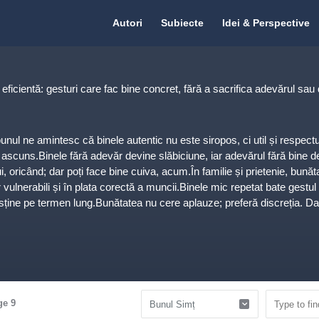
Citate.ro
Citate.ro
Autori
Subiecte
Idei & Perspective
Navigation
icientă: gesturi care fac bine concret, fără a sacrifica adevărul sau d
unul ne amintesc că binele autentic nu este siropos, ci util și respectu
scuns.Binele fără adevăr devine slăbiciune, iar adevărul fără bine de
ui, oricând; dar poți face bine cuiva, acum.În familie și prietenie, bună
or vulnerabili și în plata corectă a muncii.Binele mic repetat bate gestu
usține pe termen lung.Bunătatea nu cere aplauze; preferă discreția. D
ța. Acolo unde bunul devine normal, comunitățile înfloresc.
ge 9