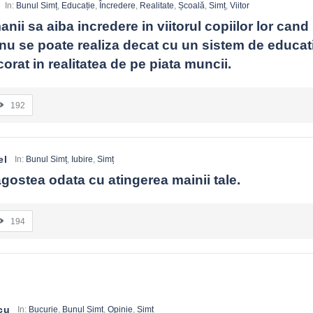
In:
Bunul Simț
,
Educație
,
Încredere
,
Realitate
,
Școală
,
Simț
,
Viitor
ii sa aiba incredere in viitorul copiilor lor cand ii 
nu se poate realiza decat cu un sistem de educati
orat in realitatea de pe piata muncii.
192
el
In:
Bunul Simț
,
Iubire
,
Simț
gostea odata cu atingerea mainii tale.
194
cu
In:
Bucurie
,
Bunul Simț
,
Opinie
,
Simț