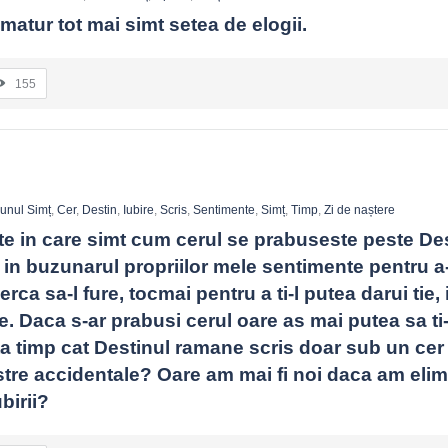
matur tot mai simt setea de elogii.
155
unul Simț
,
Cer
,
Destin
,
Iubire
,
Scris
,
Sentimente
,
Simț
,
Timp
,
Zi de naștere
 in care simt cum cerul se prabuseste peste Dest
n buzunarul propriilor mele sentimente pentru a-l 
erca sa-l fure, tocmai pentru a ti-l putea darui tie, 
 Daca s-ar prabusi cerul oare as mai putea sa ti-l
a timp cat Destinul ramane scris doar sub un cer a
astre accidentale? Oare am mai fi noi daca am elim
birii?