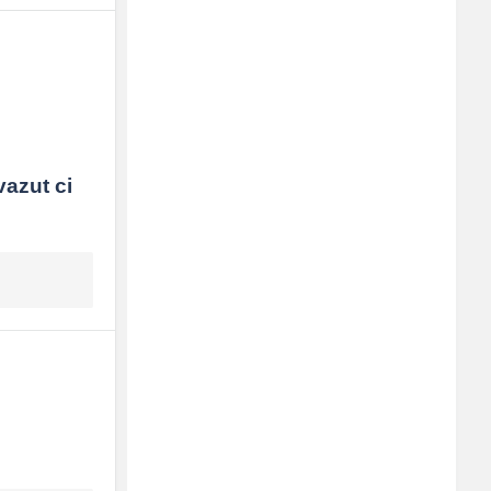
250x250
azut ci 