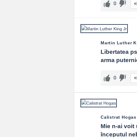
0
Martin Luther K
Libertatea ps
arma puternic
0
Calistrat Hogas
Mie n-ai voit
începutul neb