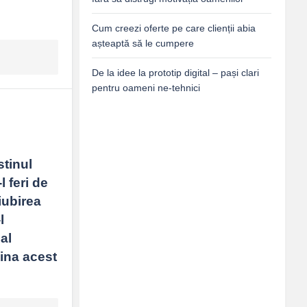
Cum creezi oferte pe care clienții abia
așteaptă să le cumpere
De la idee la prototip digital – pași clari
pentru oameni ne-tehnici
inul 
feri de 
iubirea 
 
l 
ina acest 