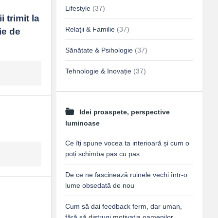
Lifestyle
(37)
trimit la 
Relații & Familie
(37)
e de 
Sănătate & Psihologie
(37)
Tehnologie & Inovație
(37)
Idei proaspete, perspective
luminoase
Ce îți spune vocea ta interioară și cum o
poți schimba pas cu pas
De ce ne fascinează ruinele vechi într-o
lume obsedată de nou
Cum să dai feedback ferm, dar uman,
fără să distrugi motivația oamenilor