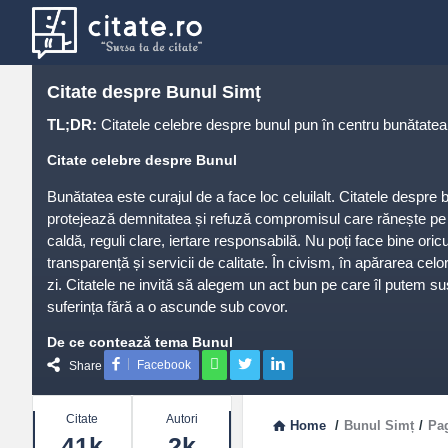
Citate despre Bunul Simț
TL;DR:
Citatele celebre despre bunul pun în centru bunătatea ef
Citate celebre despre Bunul
Bunătatea este curajul de a face loc celuilalt. Citatele despre b
protejează demnitatea și refuză compromisul care rănește pe a
caldă, reguli clare, iertare responsabilă. Nu poți face bine oric
transparență și servicii de calitate. În civism, în apărarea cel
zi. Citatele ne invită să alegem un act bun pe care îl putem s
suferința fără a o ascunde sub covor.
De ce contează tema Bunul
Facebook
Share
Gesturile bune, bine făcute, cresc încrederea și reduc suferin
Stats
Teme frecvente
Citate
Autori
Home
/
Bunul Simț
/
Pa
41k
2k