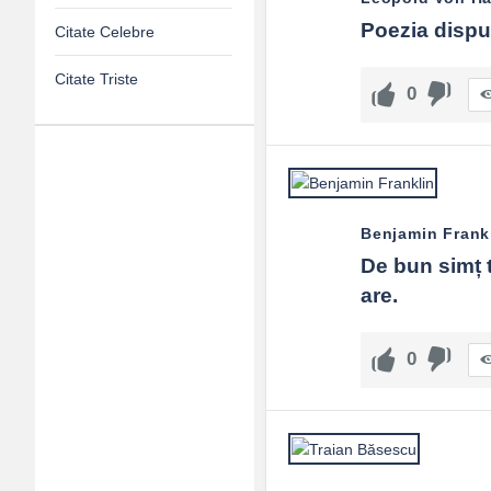
Poezia dispun
Citate Celebre
Citate Triste
0
Adv
120x600
Benjamin Frank
De bun simț t
are.
0