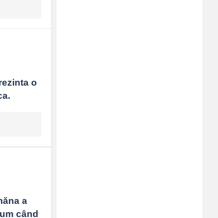
ezinta o 
ca.
măna a 
cum când 