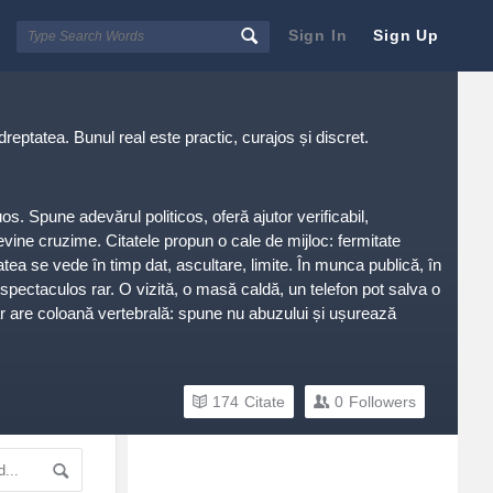
Sign In
Sign Up
reptatea. Bunul real este practic, curajos și discret.
os. Spune adevărul politicos, oferă ajutor verificabil,
vine cruzime. Citatele propun o cale de mijloc: fermitate
tatea se vede în timp dat, ascultare, limite. În munca publică, în
l spectaculos rar. O vizită, o masă caldă, un telefon pot salva o
ar are coloană vertebrală: spune nu abuzului și ușurează
174
Citate
0
Followers
Sidebar
Adv