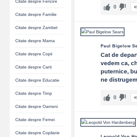
E greșit să spun nu?
Citate despre Fericire
0
Nu. Un nu sincer și respectuos protejează de promisiuni neționat
Citate despre Familie
Cum leg binele de dreptate?
Prin reguli transparente, distribuție corectă a resurselor și eval
Citate despre Zambet
De ce să fac bine discret?
Citate despre Mama
Paul Bigelow S
Pentru a proteja demnitatea și pentru a evita transformarea bin
Citate despre Copii
Cat de depart
Bunătatea mă poate arde?
vedem ca, chi
Da, fără limite. Ai grijă de resursele tale și cere sprijin; așa 
Citate despre Carti
puternice, b
ne distrugem
Citate despre Educatie
Citate despre Timp
0
Citate despre Oameni
Citate despre Femei
Citate despre Copilarie
Leopold Von H