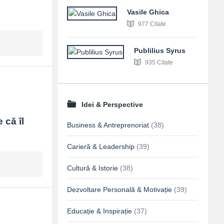
Vasile Ghica
977 Citate
Publilius Syrus
935 Citate
Idei & Perspective
că îl 
Business & Antreprenoriat
(38)
Carieră & Leadership
(39)
Cultură & Istorie
(38)
Dezvoltare Personală & Motivație
(39)
Educație & Inspirație
(37)