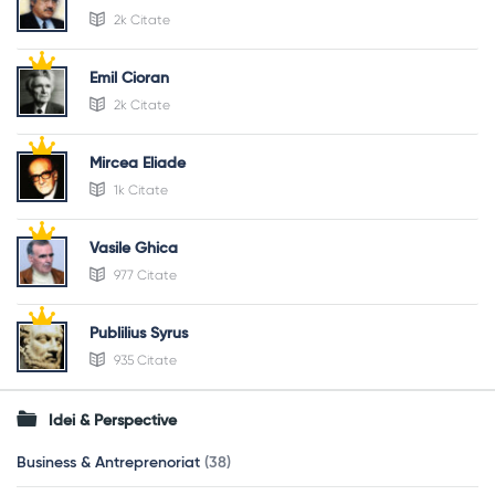
2k Citate
Emil Cioran
2k Citate
Mircea Eliade
1k Citate
Vasile Ghica
977 Citate
Publilius Syrus
935 Citate
Idei & Perspective
Business & Antreprenoriat
(38)