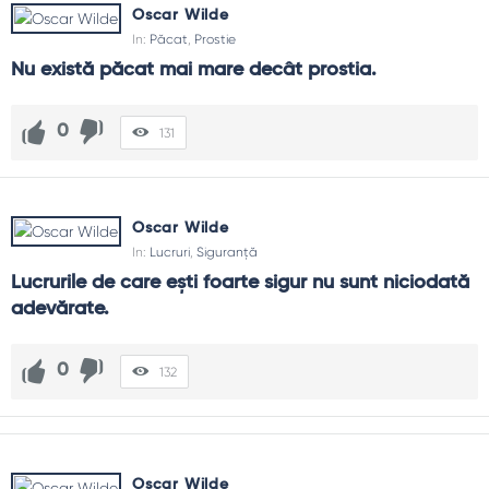
Oscar Wilde
In:
Păcat
,
Prostie
Nu există păcat mai mare decât prostia.
0
131
Oscar Wilde
In:
Lucruri
,
Siguranță
Lucrurile de care eşti foarte sigur nu sunt niciodată 
adevărate.
0
132
Oscar Wilde