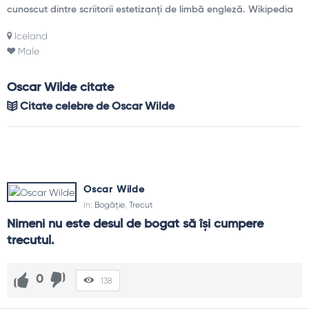
cunoscut dintre scriitorii estetizanți de limbă engleză. Wikipedia
Iceland
Male
Oscar Wilde citate
Citate celebre de Oscar Wilde
Oscar Wilde
In:
Bogăție
,
Trecut
Nimeni nu este desul de bogat să îşi cumpere 
trecutul.
0
138