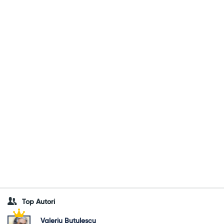
Top Autori
Valeriu Butulescu