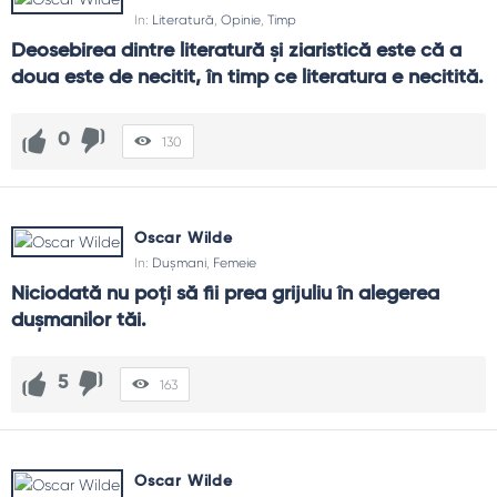
In:
Literatură
,
Opinie
,
Timp
Deosebirea dintre literatură şi ziaristică este că a 
doua este de necitit, în timp ce literatura e necitită.
0
130
Oscar Wilde
In:
Dușmani
,
Femeie
Niciodată nu poţi să fii prea grijuliu în alegerea 
duşmanilor tăi.
5
163
Oscar Wilde