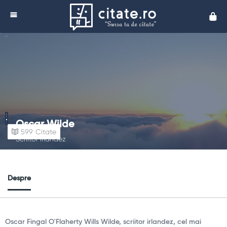
Cita
Oscar Wilde
599
Citate
Scriitor irlandez
Despre
Oscar Fingal O'Flaherty Wills Wilde, scriitor irlandez, cel mai