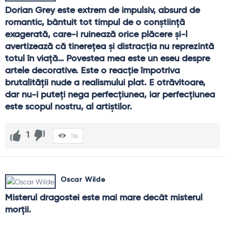
Dorian Grey este extrem de impulsiv, absurd de 
romantic, bântuit tot timpul de o conştiinţă 
exagerată, care-i ruinează orice plăcere şi-l 
avertizează că tinereţea şi distracţia nu reprezintă 
totul în viaţă… Povestea mea este un eseu despre 
artele decorative. Este o reacţie împotriva 
brutalităţii nude a realismului plat. E otrăvitoare, 
dar nu-i puteţi nega perfecţiunea, iar perfecţiunea 
este scopul nostru, al artiştilor.
1
116
Oscar Wilde
Misterul dragostei este mai mare decât misterul 
morţii.