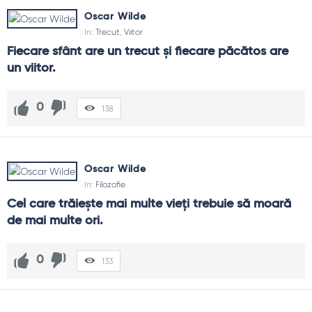
Oscar Wilde
In:
Trecut
,
Viitor
Fiecare sfânt are un trecut şi fiecare păcătos are 
un viitor.
0
138
Oscar Wilde
In:
Filozofie
Cel care trăieşte mai multe vieţi trebuie să moară 
de mai multe ori.
0
133