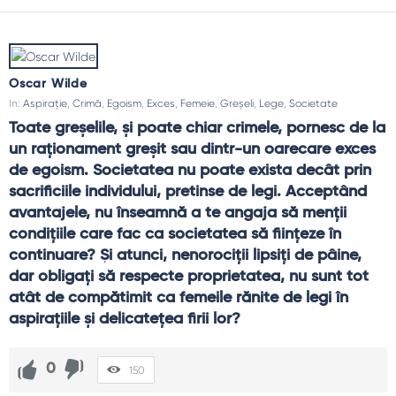
Oscar Wilde
In:
Aspirație
,
Crimă
,
Egoism
,
Exces
,
Femeie
,
Greșeli
,
Lege
,
Societate
Toate greşelile, şi poate chiar crimele, pornesc de la 
un raţionament greşit sau dintr-un oarecare exces 
de egoism. Societatea nu poate exista decât prin 
sacrificiile individului, pretinse de legi. Acceptând 
avantajele, nu înseamnă a te angaja să menţii 
condiţiile care fac ca societatea să fiinţeze în 
continuare? Şi atunci, nenorociţii lipsiţi de pâine, 
dar obligaţi să respecte proprietatea, nu sunt tot 
atât de compătimit ca femeile rănite de legi în 
aspiraţiile şi delicateţea firii lor?
0
150