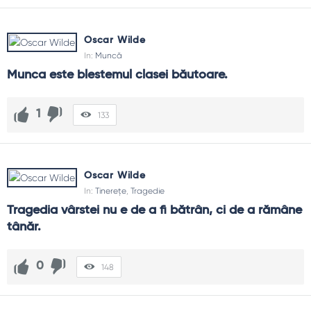
Oscar Wilde
In:
Muncă
Munca este blestemul clasei băutoare.
1
133
Oscar Wilde
In:
Tinerețe
,
Tragedie
Tragedia vârstei nu e de a fi bătrân, ci de a rămâne 
tânăr.
0
148