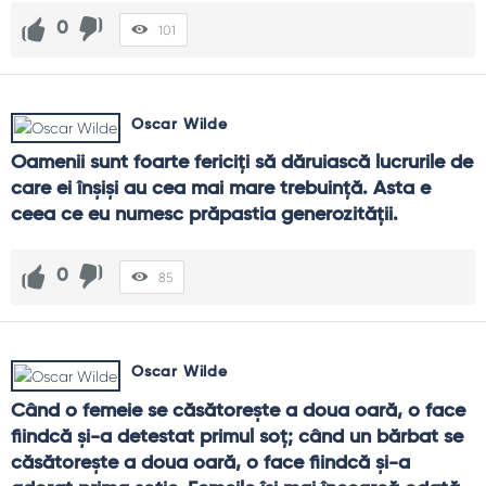
0
101
Oscar Wilde
Oamenii sunt foarte fericiţi să dăruiască lucrurile de 
care ei înşişi au cea mai mare trebuinţă. Asta e 
ceea ce eu numesc prăpastia generozităţii.
0
85
Oscar Wilde
Când o femeie se căsătoreşte a doua oară, o face 
fiindcă şi-a detestat primul soţ; când un bărbat se 
căsătoreşte a doua oară, o face fiindcă şi-a 