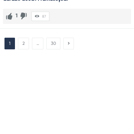
1
87
1
2
…
30
Sidebar
Adv
250x250