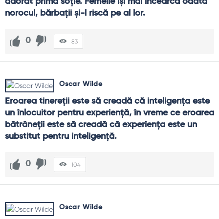
adorat prima soţie. Femeile îşi mai încearcă odată 
norocul, bărbaţii şi-l riscă pe al lor.
0
83
Oscar Wilde
Eroarea tinereţii este să creadă că inteligenţa este 
un înlocuitor pentru experienţă, în vreme ce eroarea 
bătrâneţii este să creadă că experienţa este un 
substitut pentru inteligenţă.
0
104
Oscar Wilde