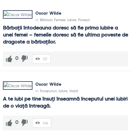
Oscar Wilde
In:
Bărbați
,
Femeie
,
Iubire
,
Povești
Bărbaţii întodeauna doresc să fie prima iubire a 
unei femei – femeile doresc să fie ultima poveste de 
dragoste a bărbaţilor.
0
137
Oscar Wilde
In:
Începuturi
,
Iubire
,
Viață
A te iubi pe tine însuţi înseamnă începutul unei iubiri 
de o viaţă întreagă.
0
148