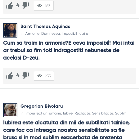
4
183
Saint Thomas Aquinas
In:
Armonie
,
Dumnezeu
,
Imposibil
,
Iubire
Cum sa traim in armonie?E ceva imposibil! Mai intai 
ar trebui sa fim toti indragostiti nebuneste de 
acelasi D-zeu.
4
235
Gregorian Bivolaru
In:
Imperfecțiuni umane
,
Iubire
,
Realitate
,
Sensibilitate
,
Sublim
Iubirea este alcatuita din mii de subtilitati tainice, 
care fac ca intreaga noastra sensibilitate sa fie 
brusc si in mod sublim exacerbata de prezenta 