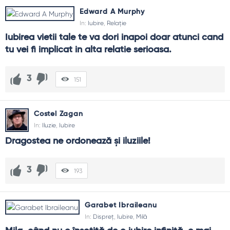
Edward A Murphy
In:
Iubire
,
Relație
Iubirea vietii tale te va dori inapoi doar atunci cand 
tu vei fi implicat in alta relatie serioasa.
3
151
Costel Zagan
In:
Iluzie
,
Iubire
Dragostea ne ordonează și iluziile!
3
193
Garabet Ibraileanu
In:
Dispreț
,
Iubire
,
Milă