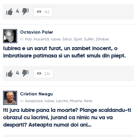
4
163
Octavian Paler
In:
Hoţi
,
Inocență
,
Iubire
,
Sărut
,
Spirit
,
Suflet
,
Zâmbet
Iubirea e un sarut furat, un zambet inocent, o 
imbratisare patimasa si un suflet smuls din piept.
4
224
Cristian Neagu
In:
Așteptare
,
Iubire
,
Lacrimi
,
Moarte
,
Nimic
Iti jura iubire pana la moarte? Plange scaldandu-ti 
obrazul cu lacrimi, jurand ca nimic nu va va 
desparti? Asteapta numai doi ani…