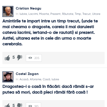
săptămână.
Cristian Neagu
Teme frecvente
In:
Iubire
,
Lacrimi
,
Moarte
,
Prezent
,
Răutate
,
Timp
,
Trecut
,
Uitare
Dor și apropiere
: distanța care crește prețuirea sau
Amintirile te impart intre un timp trecut, (unde te 
maschează evitare.
mai cheama o dragoste, careia ii mai daruiesti 
Încredere
: promisiuni, reparații și capital emoțional.
cateva lacrimi, iertand-o de rautati) si prezent. 
Libertate și limite
: spațiu personal și granițe explicite.
Astfel, uitarea este in cele din urma o moarte 
Comunicare
: ascultare, clarificări, ritmuri diferite.
cerebrala.
Răbdare
: maturizare prin micro-gesturi repetate.
Gelozie
: semnale de alarmă și igienă relațională.
Iertare
: diferența dintre scuze autentice și minimalizare.
5
205
Iubire de sine
: dăruire fără epuizare.
Ghid de folosire
Costel Zagan
Pentru mesaje, alege propoziții simple, cu final cald.
In:
Acasă
,
Aforisme
,
Casă
,
Iubire
În discursuri, leagă citatul de o amintire concretă.
Dragostea-i o casă în flăcări: dacă rămâi s-ar 
În crize, preferă idei despre responsabilitate și reparație.
putea să mori, dacă pleci rămâi fără casă !
Revizuiește periodic favoritele; limbajul trebuie să crească
odată cu relația.
5
FAQ și reflecții finale
185