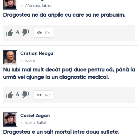
deschise și de reguli de ascultare; altfel rămân la nivel
In:
Aforisme
,
Iubire
declarativ.
Dragostea ne da aripile cu care sa ne prabusim.
4
176
Cristian Neagu
In:
Iubire
Nu iubi mai mult decât poți duce pentru că, până la 
urmă vei ajunge la un diagnostic medical.
4
147
Costel Zagan
In:
Iubire
,
Suflet
Dragostea e un salt mortal intre doua suflete.