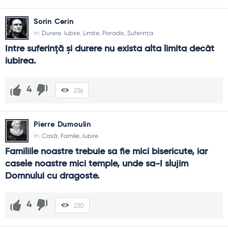
Sorin Cerin
In:
Durere
,
Iubire
,
Limite
,
Paradis
,
Suferința
Intre suferință și durere nu exista alta limita decât 
iubirea.
4
236
Pierre Dumoulin
In:
Casă
,
Familie
,
Iubire
Familiile noastre trebuie sa fie mici bisericute, iar 
casele noastre mici temple, unde sa-I slujim 
Domnului cu dragoste.
4
230