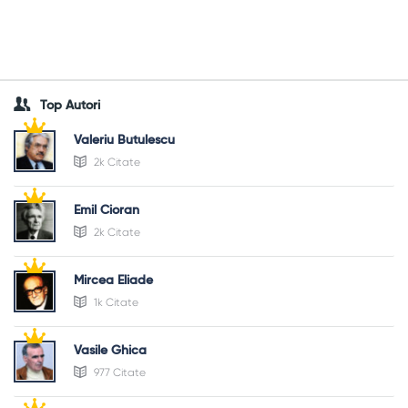
Top Autori
Valeriu Butulescu
2k Citate
Emil Cioran
2k Citate
Mircea Eliade
1k Citate
Vasile Ghica
977 Citate