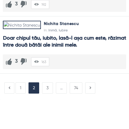
3
192
Nichita Stanescu
In:
Inimă
,
Iubire
Doar chipul tău, iubito, lasă-l aşa cum este, răzimat 
între două bătăi ale inimii mele.
3
163
1
2
3
…
74
Sidebar
Adv
250x250