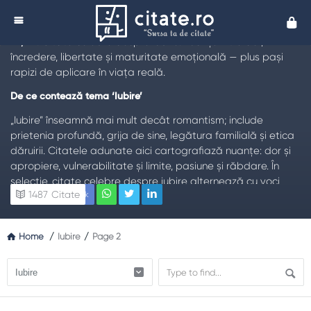
Citate despre Iubire - Citate de Iubire - Citate
Cita
Iubire
TL;DR:
Citate celebre despre iubire: nuanțe între dor,
încredere, libertate și maturitate emoțională — plus pași
rapizi de aplicare în viața reală.
De ce contează tema ‘Iubire’
„Iubire” înseamnă mai mult decât romantism; include
prietenia profundă, grija de sine, legătura familială și etica
dăruirii. Citatele adunate aici cartografiază nuanțe: dor și
apropiere, vulnerabilitate și limite, pasiune și răbdare. În
selecție, citate celebre despre iubire alternează cu voci
1487
Citate
Facebook
discrete, pentru a lărgi repertoriul emoțional și a evita
stereotipurile. Un citat bun nu flatează, ci clarifică: spune ce
e negociabil și ce nu.În practică, testul autentic: ar suna
Home
/
Iubire
/
Page 2
natural dacă l-ai citi privindu-ți partenerul în ochi? Dacă
răspunsul e „da”, citatul merită. Recomandare: verifică
potrivirea cu momentul relației; aceeași propoziție sună
diferit la început, în criză sau la bilanț. Notează-ți trei
gesturi mici inspirate de citat și revino la ele după o