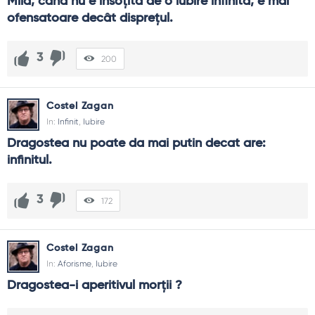
Mila, când nu e însoțită de o iubire infinită, e mai 
ofensatoare decât disprețul.
3
200
Costel Zagan
In:
Infinit
,
Iubire
Dragostea nu poate da mai putin decat are: 
infinitul.
3
172
Costel Zagan
In:
Aforisme
,
Iubire
Dragostea-i aperitivul morţii ?