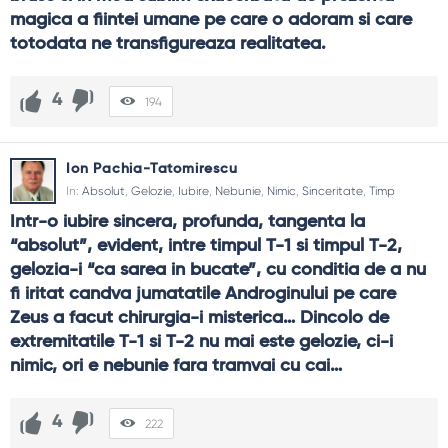
magica a fiintei umane pe care o adoram si care 
totodata ne transfigureaza realitatea.
4
194
Ion Pachia-Tatomirescu
In:
Absolut
,
Gelozie
,
Iubire
,
Nebunie
,
Nimic
,
Sinceritate
,
Timp
Intr-o iubire sincera, profunda, tangenta la 
“absolut”, evident, intre timpul T-1 si timpul T-2, 
gelozia-i “ca sarea in bucate”, cu conditia de a nu 
fi iritat candva jumatatile Androginului pe care 
Zeus a facut chirurgia-i misterica… Dincolo de 
extremitatile T-1 si T-2 nu mai este gelozie, ci-i 
nimic, ori e nebunie fara tramvai cu cai…
4
222