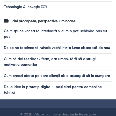
Tehnologie & Inovație
(37)
Idei proaspete, perspective luminoase
Ce îți spune vocea ta interioară și cum o poți schimba pas cu
pas
De ce ne fascinează ruinele vechi într-o lume obsedată de nou
Cum să dai feedback ferm, dar uman, fără să distrugi
motivația oamenilor
Cum creezi oferte pe care clienții abia așteaptă să le cumpere
De la idee la prototip digital – pași clari pentru oameni ne-
tehnici
Footer
© 2020 Citate.ro . Toate drepturile Rezervate