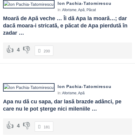
Ion Pachia-Tatomirescu
In:
Aforisme
,
Apă
,
Păcat
Moară de Apă veche … Îi dă Apa la moară…; dar 
dacă moara-i stricată, e păcat de Apa pierdută în 
zadar …
4
200
Ion Pachia-Tatomirescu
In:
Aforisme
,
Apă
Apa nu dă cu sapa, dar lasă brazde adânci, pe 
care nu le pot şterge nici mileniile …
4
181