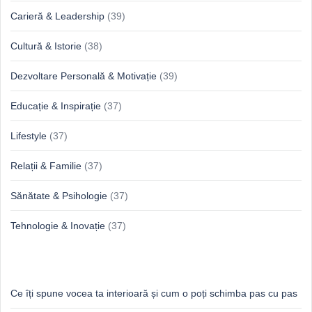
Carieră & Leadership
(39)
Cultură & Istorie
(38)
Dezvoltare Personală & Motivație
(39)
Educație & Inspirație
(37)
Lifestyle
(37)
Relații & Familie
(37)
Sănătate & Psihologie
(37)
Tehnologie & Inovație
(37)
Idei proaspete, perspective luminoase
Ce îți spune vocea ta interioară și cum o poți schimba pas cu pas