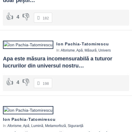
doar peştii…
4
182
Ion Pachia-Tatomirescu
In:
Aforisme
,
Apă
,
Măsură
,
Univers
Apa este măsura incomensurabilă a tuturor 
lucrurilor din universul nostru…
4
198
Ion Pachia-Tatomirescu
In:
Aforisme
,
Apă
,
Lumină
,
Metamorfoză
,
Siguranță