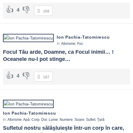
4
169
Ion Pachia-Tatomirescu
In:
Aforisme
,
Foc
Focul Tău arde, Doamne, ca Focul inimii… ! 
Oceanele nu-l pot stinge…
4
187
Ion Pachia-Tatomirescu
In:
Aforisme
,
Apă
,
Corp
,
Dor
,
Lume
,
Numere
,
Soare
,
Suflet
,
Țară
Sufletul nostru sălăşluieşte într-un corp în care, 