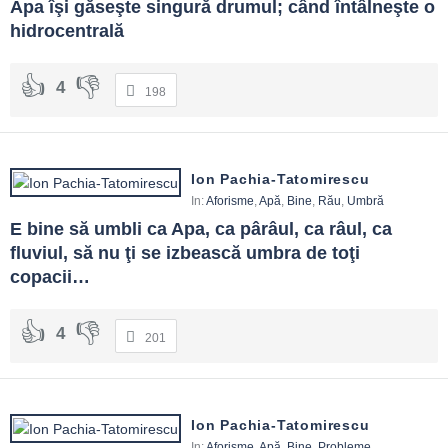
Apa îşi găseşte singură drumul; când întâlneşte o 
hidrocentrală
4
198
Ion Pachia-Tatomirescu
In:
Aforisme
,
Apă
,
Bine
,
Rău
,
Umbră
E bine să umbli ca Apa, ca pârâul, ca râul, ca 
fluviul, să nu ţi se izbească umbra de toţi 
copacii…
4
201
Ion Pachia-Tatomirescu
In:
Aforisme
,
Apă
,
Bine
,
Probleme