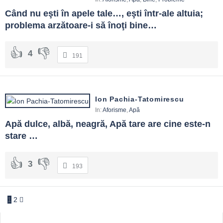
Când nu eşti în apele tale…, eşti într-ale altuia; 
problema arzătoare-i să înoţi bine…
4
191
Ion Pachia-Tatomirescu
In:
Aforisme
,
Apă
Apă dulce, albă, neagră, Apă tare are cine este-n 
stare …
3
193
1
2
Sidebar
Adv