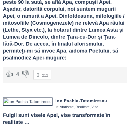
peste 90 la sută, se află Apa, compuşii Apei. 
Aşadar, datorită corpului, noi suntem mugurii 
Apei, o ramură a Apei. Dintotdeauna, mitologiile / 
mitosofiile (Cosmogenezele) ne relevă Apa râului 
(Lethe, Styx etc.), la hotarul dintre Lumea Asta şi 
Lumea de Dincolo, dintre Ţara-cu-Dor şi Ţara-
fără-Dor. De aceea, în finalul aforismului, 
permiteţi-mi să invoc Apa, aidoma Poetului, să 
psalmodiez Apei-mugure:
4
212
Ion Pachia-Tatomirescu
In:
Aforisme
,
Realitate
,
Vise
Fulgii sunt visele Apei, vise transformate în 
realitate …