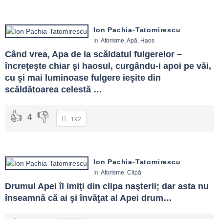
Ion Pachia-Tatomirescu
In:
Aforisme
,
Apă
,
Haos
Când vrea, Apa de la scăldatul fulgerelor – 
încreţeşte chiar şi haosul, curgându-i apoi pe văi, 
cu şi mai luminoase fulgere ieşite din 
scăldătoarea celestă …
4
192
Ion Pachia-Tatomirescu
In:
Aforisme
,
Clipă
Drumul Apei îl imiţi din clipa naşterii; dar asta nu 
înseamnă că ai şi învăţat al Apei drum…