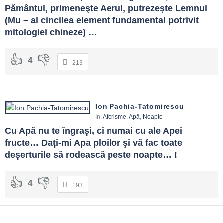
Pământul, primeneşte Aerul, putrezeşte Lemnul 
(Mu – al cincilea element fundamental potrivit 
mitologiei chineze) …
4
213
Ion Pachia-Tatomirescu
In:
Aforisme
,
Apă
,
Noapte
Cu Apă nu te îngraşi, ci numai cu ale Apei 
fructe… Daţi-mi Apa ploilor şi vă fac toate 
deşerturile să rodească peste noapte… !
4
193