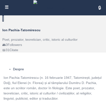
Cita
Ion Pachia-Tatomirescu
Poet, prozator, teoretician, critic, istoric al culturilor
0
Followers
31
Citate
Despre
Ion Pachia-Tatomirescu (n. 16 februarie 1947, Tatomirești, județul
Dolj), fiul Elenei (n. Florea) și al tâmplarului Dumitru D. Pachia,
este un scriitor român, doctor în filologie. Este poet, prozator,
teoretician, critic, istoric al culturilor / civilizațiilor, al religiilor,
lingvist, publicist, editor și traducător.