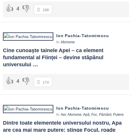
4
188
Ion Pachia-Tatomirescu
In:
Aforisme
Cine cunoaşte tainele Apei – ca element 
fundamental al Fiinţei – devine stăpânul 
universului …
4
174
Ion Pachia-Tatomirescu
In:
Aer
,
Aforisme
,
Apă
,
Foc
,
Pământ
,
Putere
Dintre toate elementele universului nostru, Apa 
are cea mai mare putere: stinge Focul, roade 