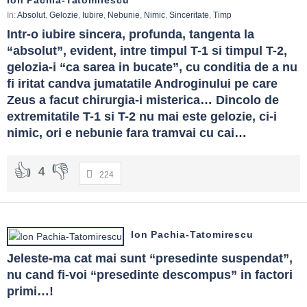
In:
Absolut
,
Gelozie
,
Iubire
,
Nebunie
,
Nimic
,
Sinceritate
,
Timp
Intr-o iubire sincera, profunda, tangenta la 
“absolut”, evident, intre timpul T-1 si timpul T-2, 
gelozia-i “ca sarea in bucate”, cu conditia de a nu 
fi iritat candva jumatatile Androginului pe care 
Zeus a facut chirurgia-i misterica… Dincolo de 
extremitatile T-1 si T-2 nu mai este gelozie, ci-i 
nimic, ori e nebunie fara tramvai cu cai…
4
224
Ion Pachia-Tatomirescu
Jeleste-ma cat mai sunt “presedinte suspendat”, 
nu cand fi-voi “presedinte descompus” in factori 
primi…!