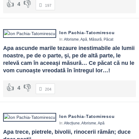
4
197
Ion Pachia-Tatomirescu
In:
Aforisme
,
Apă
,
Măsură
,
Păcat
Apa ascunde marile tezaure inestimabile ale lumii 
noastre, pe de o parte, şi, pe de altă parte, le 
relevă cam în aceeaşi măsură… Ce păcat că nu le 
vom cunoaşte vreodată în întregul lor…!
4
204
Ion Pachia-Tatomirescu
In:
Afecțiune
,
Aforisme
,
Apă
Apa trece, pietrele, bivolii, rinocerii rămân; duce 