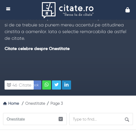
Citate despre Onestitate
Cita
Citeste cele mai frumoase
citate despre onestitate
, care iti
vor aminti cat de importanta este aceasta pentru noi toti
si de ce trebuie sa punem mereu accentul pe atitudinea
cinstita a oamenilor. Iata o selectie remarcabila de astfel
de citate.
Citate celebre despre Onestitate
46
Citate
Facebook
Home
/
Onestitate
/
Page 3