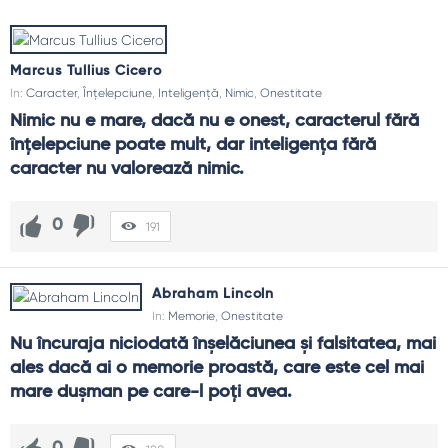
Marcus Tullius Cicero
In:
Caracter
,
Înțelepciune
,
Inteligență
,
Nimic
,
Onestitate
Nimic nu e mare, dacă nu e onest, caracterul fără 
înțelepciune poate mult, dar inteligența fără 
caracter nu valorează nimic.
0
191
Abraham Lincoln
In:
Memorie
,
Onestitate
Nu încuraja niciodată înşelăciunea şi falsitatea, mai 
ales dacă ai o memorie proastă, care este cel mai 
mare duşman pe care-l poţi avea.