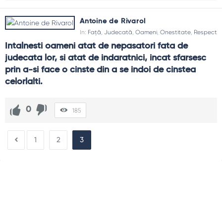
Antoine de Rivarol
In:
Față
,
Judecată
,
Oameni
,
Onestitate
,
Respect
Intalnesti oameni atat de nepasatori fata de 
judecata lor, si atat de indaratnici, incat sfarsesc 
prin a-si face o cinste din a se indoi de cinstea 
celorlalti.
0
185
1
2
3
Sidebar
Adv
250x250