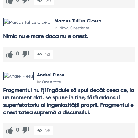
0
180
Marcus Tullius Cicero
In:
Nimic
,
Onestitate
Nimic nu e mare daca nu e onest.
0
162
Andrei Plesu
In:
Onestitate
Fragmentul nu îţi îngăduie să spui decât ceea ce, la 
un moment dat, se spune în tine, fără adaosul 
superfetatoriu al ingeniozităţii proprii. Fragmentul e 
onestitatea supremă a discursului.
0
165