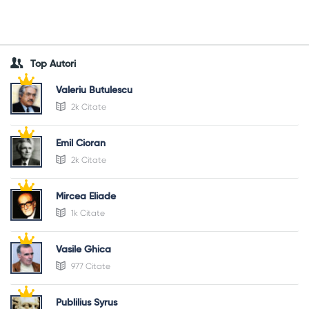
Top Autori
Valeriu Butulescu
2k Citate
Emil Cioran
2k Citate
Mircea Eliade
1k Citate
Vasile Ghica
977 Citate
Publilius Syrus