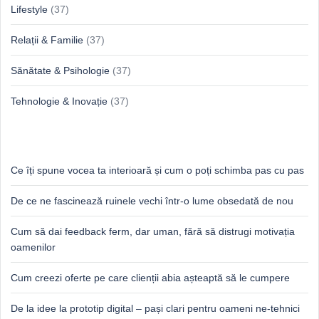
Lifestyle
(37)
Relații & Familie
(37)
Sănătate & Psihologie
(37)
Tehnologie & Inovație
(37)
Idei proaspete, perspective luminoase
Ce îți spune vocea ta interioară și cum o poți schimba pas cu pas
De ce ne fascinează ruinele vechi într-o lume obsedată de nou
Cum să dai feedback ferm, dar uman, fără să distrugi motivația
oamenilor
Cum creezi oferte pe care clienții abia așteaptă să le cumpere
De la idee la prototip digital – pași clari pentru oameni ne-tehnici