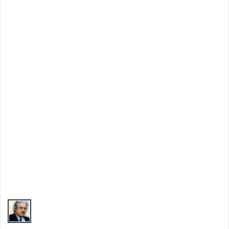
Nu, dacă o aduci în scenarii concrete: saluturi, discursuri scurte,
jurnaling. Abstractul devine busolă când îl legi de un gest mic.
Cum folosesc poezia în învățare?
Ca exercițiu de atenție: compară două imagini, rescrie un vers în
propriile cuvinte, caută sinonime care nu pierd nuanța. Elevii învață
să nuanțeze.
Cum depășesc teama de ridicol?
Citește simplu, fără teatralitate. Alege texte care îți vorbesc sincer și
acceptă tăcerile. Autenticitatea bate efectul.
Ce fac când nu „înțeleg” un poem?
Stai cu imaginea centrală, caută emoția dominantă și revino mai
târziu. Nu totul cere explicație completă; uneori e de ajuns să te
atingă.
Top Autori