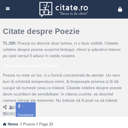
Cita
Citate despre Poezie
TL;DR:
Poezia nu descrie doar lumea, ci o face vizibilă. Citatele
celebre despre poezie surprind limbajul, ritmul și adevărul interior
pe care versul îl aduce în viețile noastre.
Citate celebre despre Poezie
Poezia nu este un lux, ci o formă concentrată de atenție. Un vers
bun îți schimbă temperatura inimii, îți limpezește privirea și îți dă
curajul să numești ceea ce trăiești. Citatele celebre despre poezie
devin scurtături de sensibilitate: în câteva cuvinte, se deschid
camere întregi ale memoriei. Nu trebuie să fii poet ca să trăiești
poetic; e suficient să asculți mai atent, să alegi cuvintele cu grijă și
0
Followers
să accepți că uneori misterul spune mai mult decât analiza
426
Citate
Facebook
rece.Poezia lucrează cu ritmul, metafora și liniștea dintre cuvinte.
Home
/
Poezie
/
Page 22
Ea oferă spațiu ambivalenței: pot coexista fragilitatea și forța, dorul