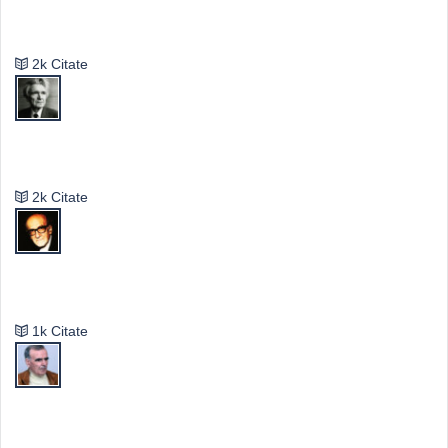
Valeriu Butulescu
2k Citate
Emil Cioran
2k Citate
Mircea Eliade
1k Citate
Vasile Ghica