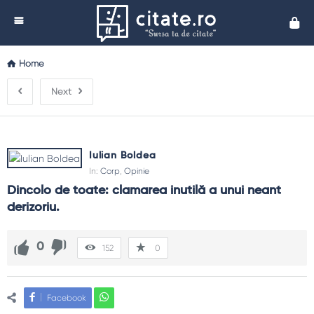
Cita
Home
Next
Iulian Boldea
In:
Corp
,
Opinie
Dincolo de toate: clamarea inutilă a unui neant 
derizoriu.
0
152
0
Facebook