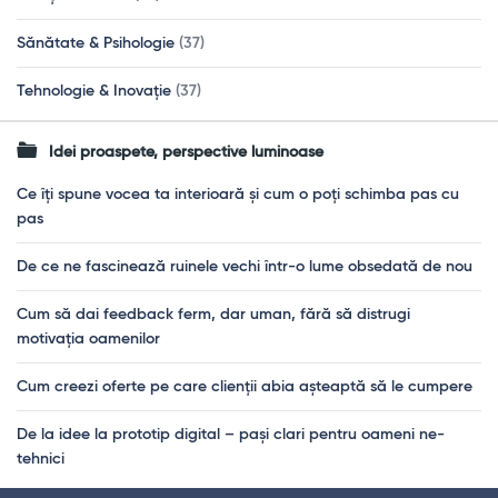
Sănătate & Psihologie
(37)
Tehnologie & Inovație
(37)
Idei proaspete, perspective luminoase
Ce îți spune vocea ta interioară și cum o poți schimba pas cu
pas
De ce ne fascinează ruinele vechi într-o lume obsedată de nou
Cum să dai feedback ferm, dar uman, fără să distrugi
motivația oamenilor
Cum creezi oferte pe care clienții abia așteaptă să le cumpere
De la idee la prototip digital – pași clari pentru oameni ne-
tehnici