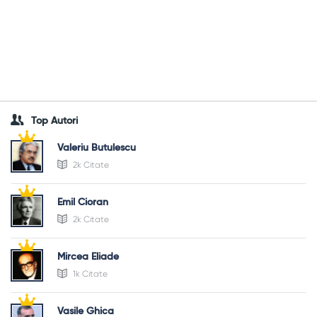
Top Autori
Valeriu Butulescu
2k Citate
Emil Cioran
2k Citate
Mircea Eliade
1k Citate
Vasile Ghica