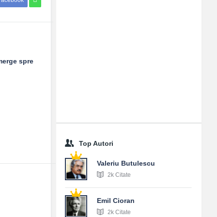
Facebook
 merge spre
Top Autori
Valeriu Butulescu
2k Citate
Emil Cioran
2k Citate