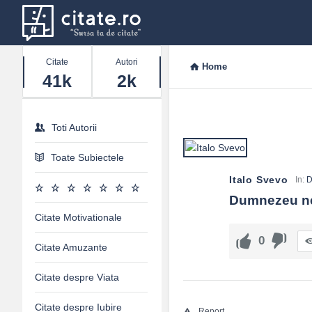
Stats
Citate
Autori
Home
41k
2k
Toti Autorii
Toate Subiectele
Italo Svevo
In:
D
Dumnezeu ne-
Citate Motivationale
0
Citate Amuzante
Citate despre Viata
Citate despre Iubire
Report