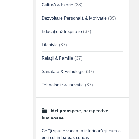
Cultură & Istorie
(38)
Dezvoltare Personală & Motivație
(39)
Educație & Inspirație
(37)
Lifestyle
(37)
Relații & Familie
(37)
Sănătate & Psihologie
(37)
Tehnologie & Inovație
(37)
Idei proaspete, perspective
luminoase
Ce îți spune vocea ta interioară și cum o
poți schimba pas cu pas