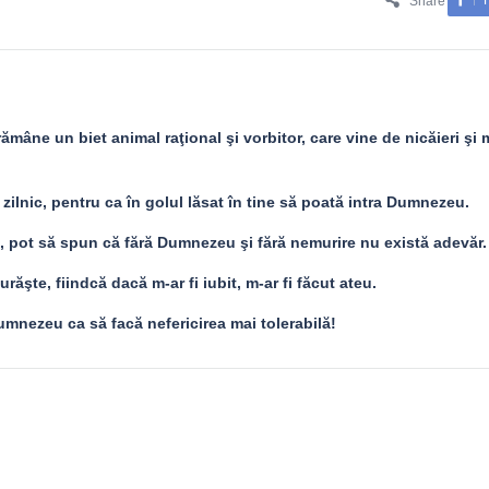
Share
mâne un biet animal raţional şi vorbitor, care vine de nicăieri şi
 zilnic, pentru ca în golul lăsat în tine să poată intra Dumnezeu.
, pot să spun că fără Dumnezeu şi fără nemurire nu există adevăr.
şte, fiindcă dacă m-ar fi iubit, m-ar fi făcut ateu.
umnezeu ca să facă nefericirea mai tolerabilă!