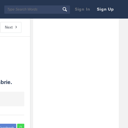
Sign In
Sign Up
Sidebar
Adv
Next
250x250
brie.