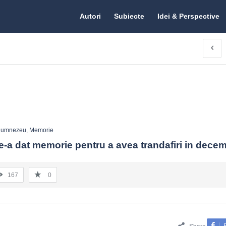
Citate.ro
Citate.ro
Autori
Subiecte
Idei & Perspective
Navigation
umnezeu
,
Memorie
a dat memorie pentru a avea trandafiri in decem
167
0