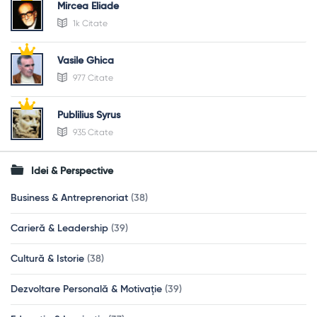
Mircea Eliade
1k Citate
Vasile Ghica
977 Citate
Publilius Syrus
935 Citate
Idei & Perspective
Business & Antreprenoriat
(38)
Carieră & Leadership
(39)
Cultură & Istorie
(38)
Dezvoltare Personală & Motivație
(39)