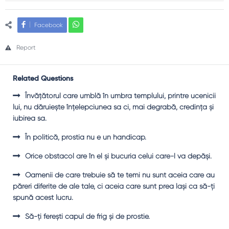
Facebook
Report
Related Questions
Învăţătorul care umblă în umbra templului, printre ucenicii
lui, nu dăruieşte înţelepciunea sa ci, mai degrabă, credinţa şi
iubirea sa.
În politică, prostia nu e un handicap.
Orice obstacol are în el şi bucuria celui care-l va depăşi.
Oamenii de care trebuie să te temi nu sunt aceia care au
păreri diferite de ale tale, ci aceia care sunt prea laşi ca să-ţi
spună acest lucru.
Să-ţi fereşti capul de frig şi de prostie.