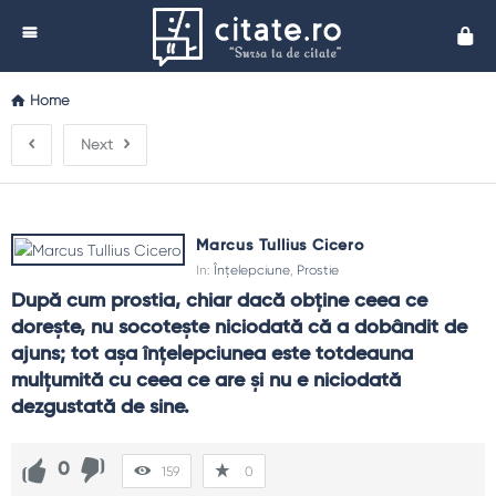
Cita
Home
Next
Marcus Tullius Cicero
In:
Înțelepciune
,
Prostie
După cum prostia, chiar dacă obţine ceea ce 
doreşte, nu socoteşte niciodată că a dobândit de 
ajuns; tot aşa înţelepciunea este totdeauna 
mulţumită cu ceea ce are şi nu e niciodată 
dezgustată de sine.
0
159
0