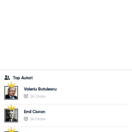
Top Autori
Valeriu Butulescu
2k Citate
Emil Cioran
2k Citate