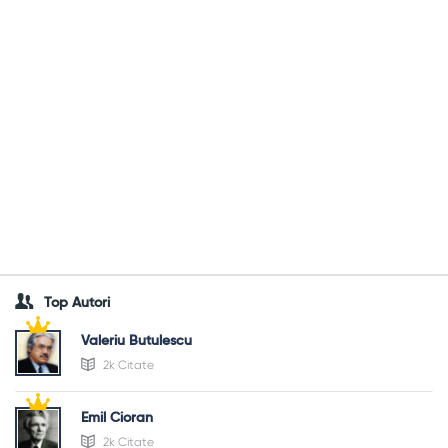
Top Autori
Valeriu Butulescu
2k Citate
Emil Cioran
2k Citate