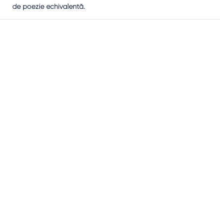
de poezie echivalentă.
Sidebar
Adv
250x250