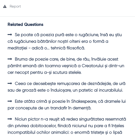
Report
Related Questions
Se poate că poezia pură este o rugăciune, însă eu ştiu
că rugăciunea bătrânilor noştri olteni era o formă a
meditaţiei - adică o... tehnică filosofică.
Bruma de poezie care, de bine, de rău, învăluie acest
pămînt emană din toamna veşnică a Creatorului şi dintr-un
cer necopt pentru a-şi scutura stelele.
Ceea ce deosebeşte remuşcarea de deznădejde, de ură
sau de groază este o înduioşare, un patetic al incurabilului.
Este atâta crimă şi poezie în Shakespeare, că dramele lui
par concepute de un trandafir în demenţă.
Niciun pictor n-a reuşit să redea singurătatea resemnată
din privirea dobitoacelor, fiindcă niciunul nu pare a fi înţeles
incompatibilul ochilor animalici: o enormă tristeţe şi o lipsă