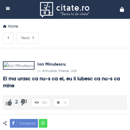
Cita
Home
Next
Ion Minulescu
In:
Atitudine
,
Poezie
,
Ură
Ei ma urasc ca nu-s ca ei, eu ii iubesc ca nu-s ca 
mine
2
190
0
Facebook