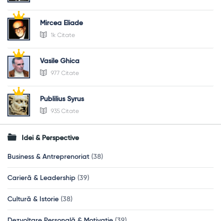
Mircea Eliade
1k Citate
Vasile Ghica
977 Citate
Publilius Syrus
935 Citate
Idei & Perspective
Business & Antreprenoriat
(38)
Carieră & Leadership
(39)
Cultură & Istorie
(38)
Dezvoltare Personală & Motivație
(39)