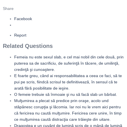
Share
Facebook
Report
Related Questions
Femeia nu este sexul slab, e cel mai nobil din cele două, prin
puterea sa de sacrificiu, de suferinţă în tăcere, de umilinţă,
credinţă şi cunoaştere.
E foarte greu, când ai responsabilitatea a ceea ce faci, să te
pui pe scris, fiindcă scrisul te definitivează, în sensul că te
arată fără posibilitate de ieşire.
O femeie trebuie să înmoaie şi nu să facă slab un bărbat.
Mulţumirea a plecat să predice prin oraşe, acolo und
stăpânesc corupţia şi lăcomia. Iar noi nu le vrem aici pentru
că fericirea nu caută mulţumire. Fericirea cere unire, în timp
ce mulţumirea caută distracţia care trăieşte din uitare.
Dragostea e un cuvânt de lumină scris de o mână de lumină