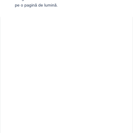
pe o pagină de lumină.
Sidebar
Adv
250x250