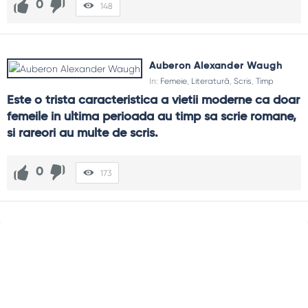
0
148
Auberon Alexander Waugh
In:
Femeie
,
Literatură
,
Scris
,
Timp
Este o trista caracteristica a vietii moderne ca doar 
femeile in ultima perioada au timp sa scrie romane, 
si rareori au multe de scris.
0
173
Sidebar
Adv
250x250