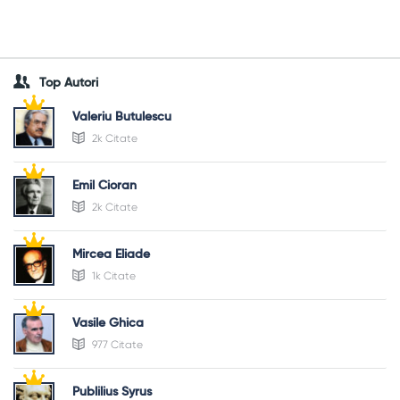
Top Autori
Valeriu Butulescu
2k Citate
Emil Cioran
2k Citate
Mircea Eliade
1k Citate
Vasile Ghica
977 Citate
Publilius Syrus