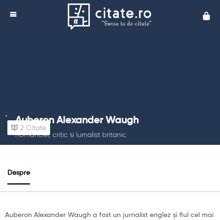
Cita
Auberon Alexander Waugh
2
Citate
Romancier, critic si lurnalist britanic
Despre
Auberon Alexander Waugh a fost un jurnalist englez și fiul cel mai