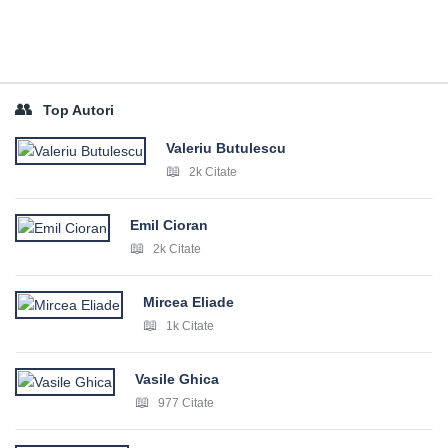
Top Autori
Valeriu Butulescu
2k Citate
Emil Cioran
2k Citate
Mircea Eliade
1k Citate
Vasile Ghica
977 Citate