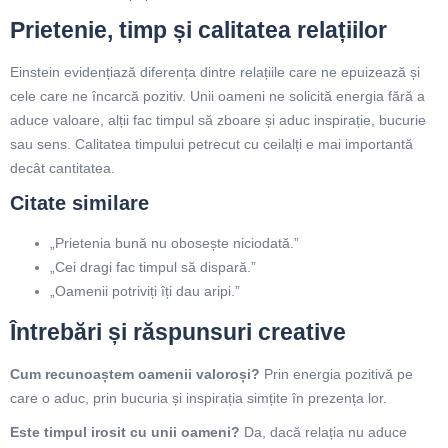
Prietenie, timp și calitatea relațiilor
Einstein evidențiază diferența dintre relațiile care ne epuizează și
cele care ne încarcă pozitiv. Unii oameni ne solicită energia fără a
aduce valoare, alții fac timpul să zboare și aduc inspirație, bucurie
sau sens. Calitatea timpului petrecut cu ceilalți e mai importantă
decât cantitatea.
Citate similare
„Prietenia bună nu obosește niciodată.”
„Cei dragi fac timpul să dispară.”
„Oamenii potriviți îți dau aripi.”
Întrebări și răspunsuri creative
Cum recunoaștem oamenii valoroși?
Prin energia pozitivă pe
care o aduc, prin bucuria și inspirația simțite în prezența lor.
Este timpul irosit cu unii oameni?
Da, dacă relația nu aduce