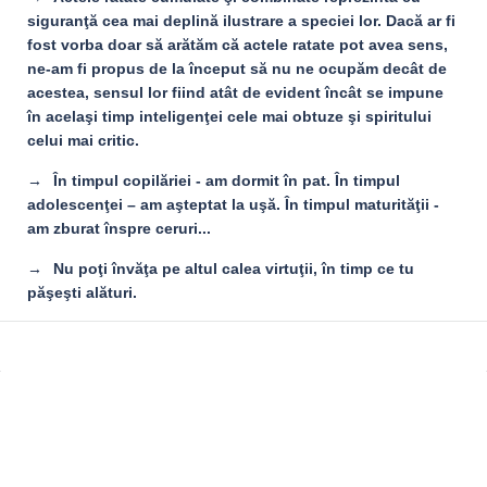
siguranţă cea mai deplină ilustrare a speciei lor. Dacă ar fi
fost vorba doar să arătăm că actele ratate pot avea sens,
ne-am fi propus de la început să nu ne ocupăm decât de
acestea, sensul lor fiind atât de evident încât se impune
în acelaşi timp inteligenţei cele mai obtuze şi spiritului
celui mai critic.
În timpul copilăriei - am dormit în pat. În timpul
adolescenţei – am aşteptat la uşă. În timpul maturităţii -
am zburat înspre ceruri...
Nu poţi învăţa pe altul calea virtuţii, în timp ce tu
păşeşti alături.
Sidebar
Adv
250x250