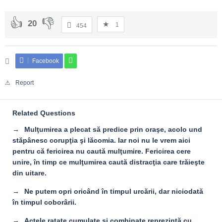
20
1
454
Facebook
Report
Related Questions
Mulţumirea a plecat să predice prin oraşe, acolo und
stăpânesc corupţia şi lăcomia. Iar noi nu le vrem aici
pentru că fericirea nu caută mulţumire. Fericirea cere
unire, în timp ce mulţumirea caută distracţia care trăieşte
din uitare.
Ne putem opri oricând în timpul urcării, dar niciodată
în timpul coborârii.
Actele ratate cumulate şi combinate reprezintă cu