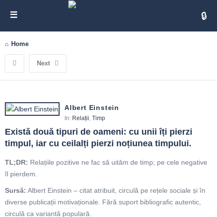
Cita
Home
Next
Albert Einstein
In:
Relații
,
Timp
Există două tipuri de oameni: cu unii îți pierzi 
timpul, iar cu ceilalți pierzi noțiunea timpului.
TL;DR:
Relațiile pozitive ne fac să uităm de timp; pe cele negative
îl pierdem.
Sursă:
Albert Einstein – citat atribuit, circulă pe rețele sociale și în
diverse publicații motivaționale. Fără suport bibliografic autentic,
circulă ca variantă populară.