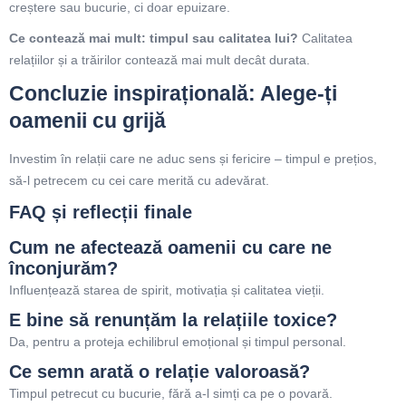
creștere sau bucurie, ci doar epuizare.
Ce contează mai mult: timpul sau calitatea lui?
Calitatea
relațiilor și a trăirilor contează mai mult decât durata.
Concluzie inspirațională: Alege-ți
oamenii cu grijă
Investim în relații care ne aduc sens și fericire – timpul e prețios,
să-l petrecem cu cei care merită cu adevărat.
FAQ și reflecții finale
Cum ne afectează oamenii cu care ne
înconjurăm?
Influențează starea de spirit, motivația și calitatea vieții.
E bine să renunțăm la relațiile toxice?
Da, pentru a proteja echilibrul emoțional și timpul personal.
Ce semn arată o relație valoroasă?
Timpul petrecut cu bucurie, fără a-l simți ca pe o povară.