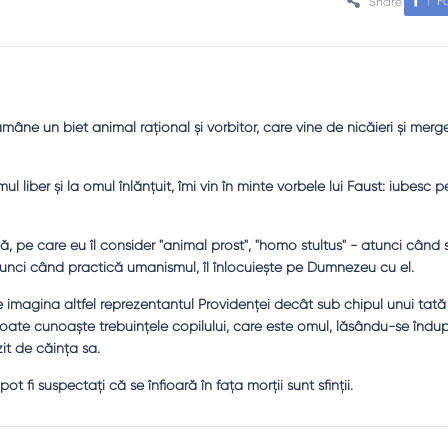
F
Share
ne un biet animal raţional şi vorbitor, care vine de nicăieri şi merg
liber şi la omul înlănţuit, îmi vin în minte vorbele lui Faust: iubesc 
, pe care eu îl consider "animal prost", "homo stultus" - atunci când
tunci când practică umanismul, îl înlocuieşte pe Dumnezeu cu el.
imagina altfel reprezentantul Providenţei decât sub chipul unui tată m
te cunoaşte trebuinţele copilului, care este omul, lăsându-se îndu
it de căinţa sa.
t fi suspectaţi că se înfioară în faţa morţii sunt sfinţii.