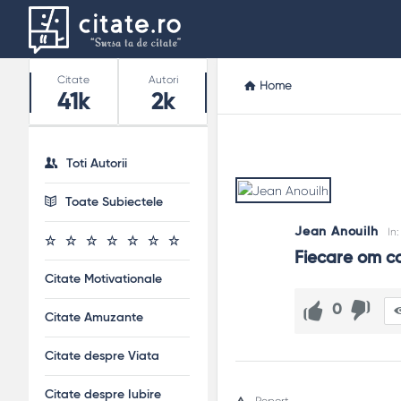
Stats
Citate
Autori
Home
41k
2k
Toti Autorii
Toate Subiectele
Jean Anouilh
In
Fiecare om co
Citate Motivationale
0
Citate Amuzante
Citate despre Viata
Citate despre Iubire
Report