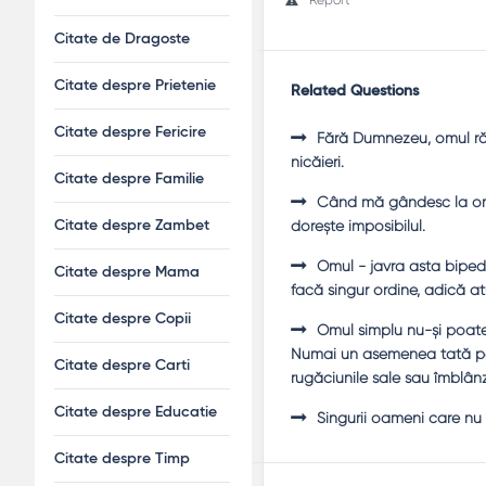
Citate de Dragoste
Citate despre Prietenie
Related Questions
Citate despre Fericire
Fără Dumnezeu, omul rămâ
nicăieri.
Citate despre Familie
Când mă gândesc la omul 
doreşte imposibilul.
Citate despre Zambet
Omul - javra asta bipedă
Citate despre Mama
facă singur ordine, adică a
Citate despre Copii
Omul simplu nu-şi poate 
Numai un asemenea tată poa
Citate despre Carti
rugăciunile sale sau îmblânz
Citate despre Educatie
Singurii oameni care nu po
Citate despre Timp