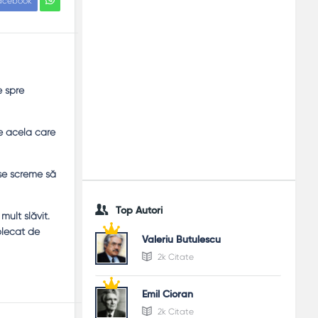
acebook
e spre
pe acela care
 se screme să
Top Autori
ult slăvit.
plecat de
Valeriu Butulescu
2k Citate
Emil Cioran
2k Citate