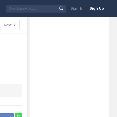
Sign In
Sign Up
Sidebar
Adv
Next
250x250