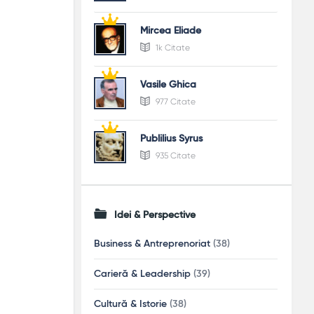
Mircea Eliade
1k Citate
Vasile Ghica
977 Citate
Publilius Syrus
935 Citate
Idei & Perspective
Business & Antreprenoriat
(38)
Carieră & Leadership
(39)
Cultură & Istorie
(38)