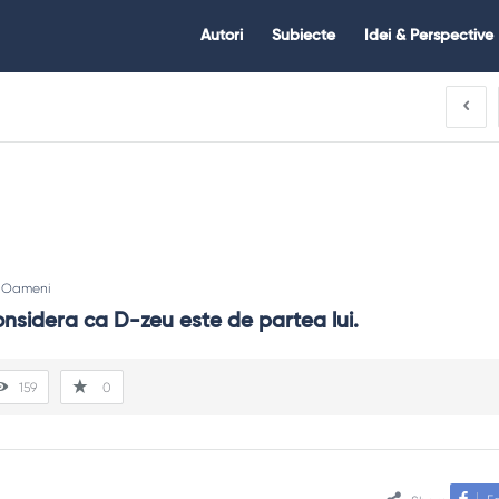
Citate.ro
Citate.ro
Autori
Subiecte
Idei & Perspective
Navigation
:
Oameni
nsidera ca D-zeu este de partea lui.
159
0